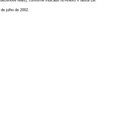
ezenove reais), conforme indicado no Anexo II desta Lei.
de julho de 2002.