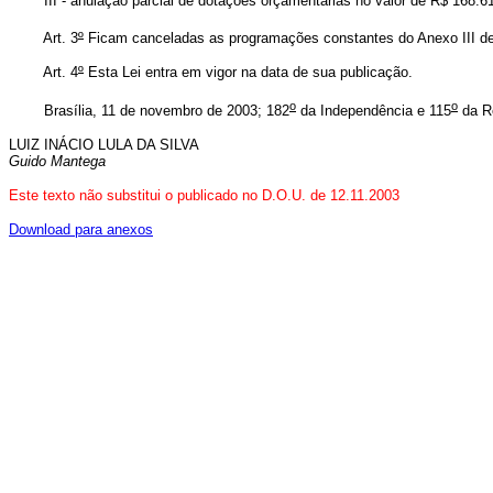
III - anulação parcial de dotações orçamentárias no valor de R$ 168.610.
Art. 3
º
Ficam canceladas as programações constantes do Anexo III dest
Art. 4
º
Esta Lei entra em vigor na data de sua publicação.
o
o
Brasília, 11 de novembro de 2003; 182
da Independência e 115
da Re
LUIZ INÁCIO LULA DA SILVA
Guido Mantega
Este texto não substitui o publicado no D.O.U. de 12.11.2003
Download para anexos