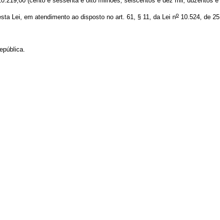
219,00 (cento e sessenta e oito milhões, seiscentos e dez mil, duzentos e d
o
a Lei, em atendimento ao disposto no art. 61, § 11, da Lei n
10.524, de 25 
pública.