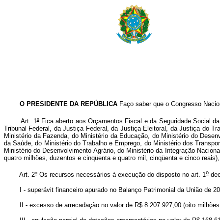
O PRESIDENTE DA REPÚBLICA
Faço saber que o Congresso Nacion
Art. 1
º
Fica aberto aos Orçamentos Fiscal e da Seguridade Social da 
Tribunal Federal, da Justiça Federal, da Justiça Eleitoral, da Justiça do Tr
Ministério da Fazenda, do Ministério da Educação, do Ministério do Desenvo
da Saúde, do Ministério do Trabalho e Emprego, do Ministério dos Transpor
Ministério do Desenvolvimento Agrário, do Ministério da Integração Naciona
quatro milhões, duzentos e cinqüenta e quatro mil, cinqüenta e cinco reais
o
Art. 2
º
Os recursos necessários à execução do disposto no art. 1
dec
I - superávit financeiro apurado no Balanço Patrimonial da União de 2002,
II - excesso de arrecadação no valor de R$ 8.207.927,00 (oito milhões, d