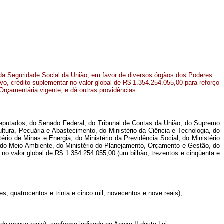
da Seguridade Social da União, em favor de diversos órgãos dos Poderes
tivo, crédito suplementar no valor global de R$ 1.354.254.055,00 para reforço
Orçamentária vigente, e dá outras providências.
eputados, do Senado Federal, do Tribunal de Contas da União, do Supremo
icultura, Pecuária e Abastecimento, do Ministério da Ciência e Tecnologia, do
ério de Minas e Energia, do Ministério da Previdência Social, do Ministério
io do Meio Ambiente, do Ministério do Planejamento, Orçamento e Gestão, do
 no valor global de R$ 1.354.254.055,00 (um bilhão, trezentos e cinqüenta e
, quatrocentos e trinta e cinco mil, novecentos e nove reais);