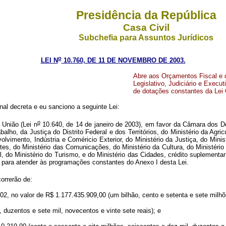
Presidência da República
Casa Civil
Subchefia para Assuntos Jurídicos
o
LEI N
10.760, DE 11 DE NOVEMBRO DE 2003.
Abre aos Orçamentos Fiscal e 
Legislativo, Judiciário e Execu
de dotações constantes da Lei 
al decreta e eu sanciono a seguinte Lei:
o
União (Lei n
10.640, de 14 de janeiro de 2003), em favor da Câmara dos D
abalho, da Justiça do Distrito Federal e dos Territórios, do Ministério da Agr
lvimento, Indústria e Coméricio Exterior, do Ministério da Justiça, do Minist
tes, do Ministério das Comunicações, do Ministério da Cultura, do Ministér
l, do Ministério do Turismo, e do Ministério das Cidades, crédito suplementar
), para atender às programações constantes do Anexo I desta Lei.
orrerão de:
 no valor de R$ 1.177.435.909,00 (um bilhão, cento e setenta e sete milhões
uzentos e sete mil, novecentos e vinte sete reais); e