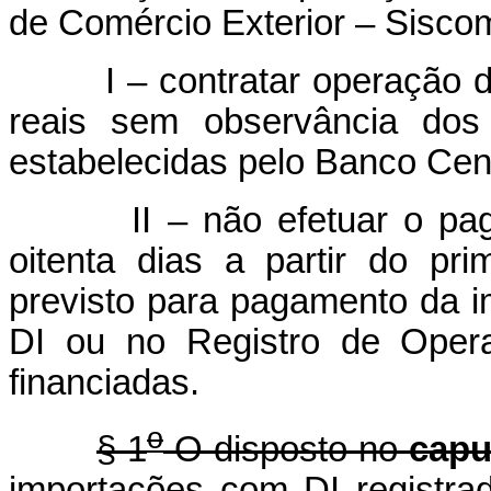
de Comércio Exterior – Sisco
I – contratar operação de
reais sem observância dos
estabelecidas pelo Banco Cent
II – não efetuar o p
oitenta dias a partir do p
previsto para pagamento da 
DI ou no Registro de Oper
financiadas.
o
§ 1
O disposto no
capu
importações com DI registra