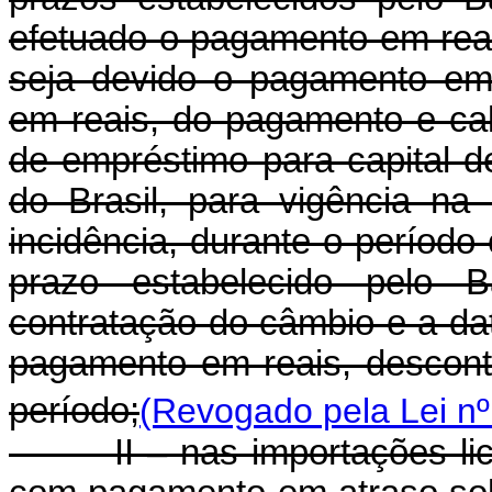
efetuado o pagamento em reai
seja devido o pagamento em 
em reais, do pagamento e ca
de empréstimo para capital d
do Brasil, para vigência na
incidência, durante o período
prazo estabelecido pelo 
contratação do câmbio e a dat
pagamento em reais, descont
período;
(Revogado pela Lei nº
II – nas importações lice