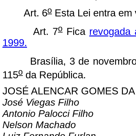
o
Art. 6
Esta Lei entra em 
o
Art. 7
Fica
revogada 
1999.
Brasília, 3 de novembro 
o
115
da República.
JOSÉ ALENCAR GOMES DA 
José Viegas Filho
Antonio Palocci Filho
Nelson Machado
Luiz Fernando Furlan