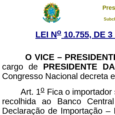
Pres
Subch
o
LEI N
10.755, DE 
O VICE – PRESIDENTE
cargo de
PRESIDENTE DA
Congresso Nacional decreta e
o
Art. 1
Fica o importador 
recolhida ao Banco Centra
Declaração de Importação – D