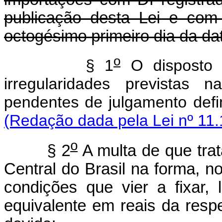
publicação desta Lei e com
octogésimo primeiro dia da da
o
§ 1
O disposto n
irregularidades previstas 
pendentes de julgamento defini
(Redação dada pela Lei nº 11.
o
§ 2
A multa de que tra
Central do Brasil na forma, n
condições que vier a fixar,
equivalente em reais da resp