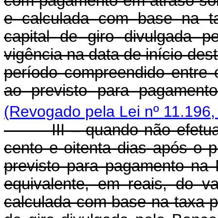
com pagamento em atraso sob
e calculada com base na ta
capital de giro divulgada p
vigência na data de início des
período compreendido entre 
ao previsto para pagamento
(Revogado pela Lei nº 11.196,
III – quando não efetuado
cento e oitenta dias após o 
previsto para pagamento na 
equivalente, em reais, do v
calculada com base na taxa p