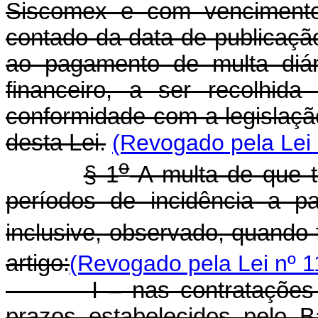
Siscomex e com vencimento
contado da data de publicação 
ao pagamento de multa diár
financeiro, a ser recolhid
conformidade com a legislação
desta Lei.
(Revogado pela Lei 
o
§ 1
A multa de que 
períodos de incidência a p
inclusive, observado, quando 
artigo:
(Revogado pela Lei nº 1
I – nas contratações de
prazos estabelecidos pelo 