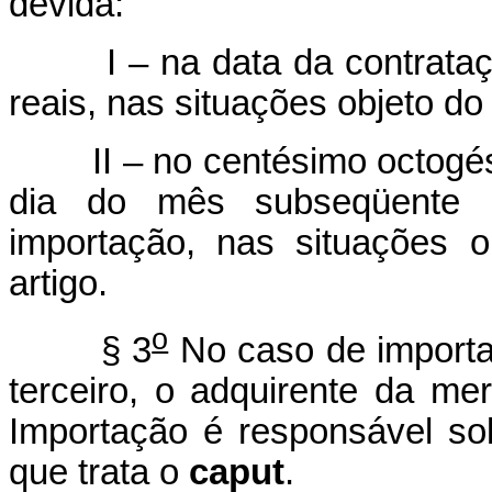
devida:
I – na data da contrataçã
reais, nas situações objeto do
II – no centésimo octogésimo
dia do mês subseqüente 
importação, nas situações o
artigo.
o
§ 3
No caso de importa
terceiro, o adquirente da me
Importação é responsável so
que trata o
caput
.