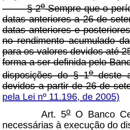
o
§ 2
Sempre que o perío
datas anteriores a 26 de set
datas anteriores e posteriore
no rendimento acumulado da
para os valores devidos até 2
forma a ser definida pelo Ban
o
disposições do § 1
deste a
devidos a partir de 26 de set
pela Lei nº 11.196, de 2005)
o
Art. 5
O Banco Cent
necessárias à execução do dis