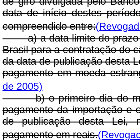
de giro divulgada pelo Banco
data de início destes períod
compreendido entre:
(Revogado
a) a data limite do prazo e
Brasil para a contratação do 
da data de publicação desta L
pagamento em moeda estrang
de 2005)
b) o primeiro dia do mês 
pagamento da importação e o
de publicação desta Lei, n
pagamento em reais.
(Revogad