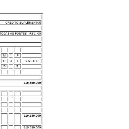
CREDITO SUPLEMENTAR
ODAS AS FONTES - R$ 1, 00
M
I
F
O
U
T
V A L O R
D
E
110.589.000
110.589.000
110.589.000