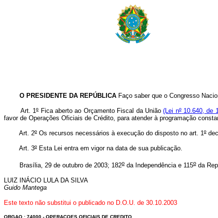
O PRESIDENTE DA REPÚBLICA
Faço saber que o Congresso Nacion
Art. 1
º
Fica aberto ao Orçamento Fiscal da União
(Lei n
º
10.640, de 1
favor de Operações Oficiais de Crédito, para atender à programação consta
Art. 2
º
Os recursos necessários à execução do disposto no art. 1
º
deco
Art. 3
º
Esta Lei entra em vigor na data de sua publicação.
o
o
Brasília, 29 de outubro de 2003; 182
da Independência e 115
da Repú
LUIZ INÁCIO LULA DA SILVA
Guido Mantega
Este texto não substitui o publicado no D.O.U. de 30.10.2003
ORGAO : 74000 - OPERACOES OFICIAIS DE CREDITO