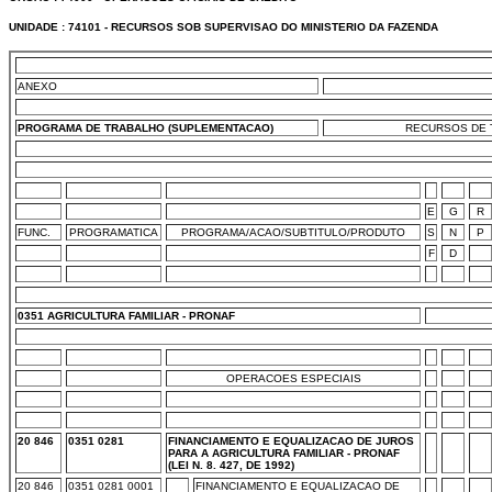
UNIDADE : 74101 - RECURSOS SOB SUPERVISAO DO MINISTERIO DA FAZENDA
ANEXO
PROGRAMA DE TRABALHO (SUPLEMENTACAO)
RECURSOS DE T
E
G
R
FUNC.
PROGRAMATICA
PROGRAMA/ACAO/SUBTITULO/PRODUTO
S
N
P
F
D
0351 AGRICULTURA FAMILIAR - PRONAF
OPERACOES ESPECIAIS
20 846
0351 0281
FINANCIAMENTO E EQUALIZACAO DE JUROS
PARA A AGRICULTURA FAMILIAR - PRONAF
(LEI N. 8. 427, DE 1992)
20 846
0351 0281 0001
FINANCIAMENTO E EQUALIZACAO DE