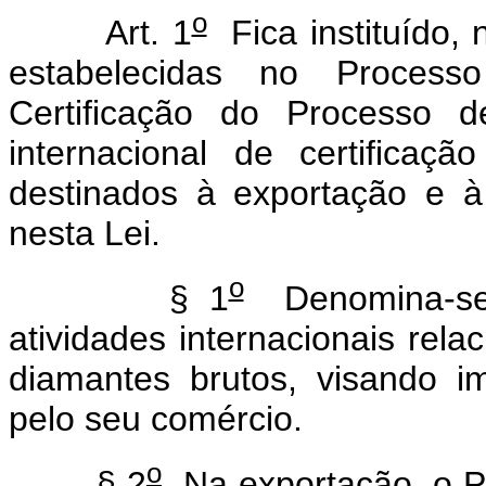
o
Art. 1
Fica instituído, 
estabelecidas no Proces
Certificação do Processo 
internacional de certifica
destinados à exportação e à
nesta Lei.
o
§ 1
Denomina-se 
atividades internacionais rela
diamantes brutos, visando im
pelo seu comércio.
o
§ 2
Na exportação, o Pr