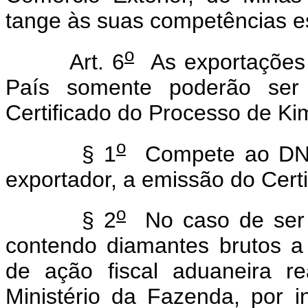
tange às suas competências es
o
Art. 6
As exportações 
País somente poderão ser
Certificado do Processo de Ki
o
§ 1
Compete ao DNPM
exportador, a emissão do Cert
o
§ 2
No caso de ser n
contendo diamantes brutos a
de ação fiscal aduaneira r
Ministério da Fazenda, por i