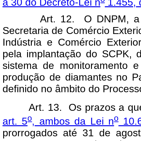
a 30 do Decreto-Lei n
1.455, 
Art. 12. O DNPM, a Secr
Secretaria de Comércio Exteri
Indústria e Comércio Exterio
pela implantação do SCPK, 
sistema de monitoramento e 
produção de diamantes no P
definido no âmbito do Process
Art. 13. Os prazos a q
o
o
art. 5
, ambos da Lei n
10.6
prorrogados até 31 de agos