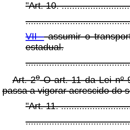
"Art. 10. ..........................
........................................
VII -
assumir o transpor
estadual.
......................................
o
Art. 2
O art. 11 da Lei nº
passa a vigorar acrescido do s
"Art. 11. ..........................
........................................