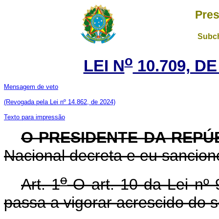
Pres
Subch
o
LEI N
10.709, DE
Mensagem de veto
(Revogada pela Lei nº 14.862, de 2024)
Texto para impressão
O PRESIDENTE DA REPÚ
Nacional decreta e eu sanciono
o
Art. 1
O art. 10 da Lei nº
passa a vigorar acrescido do s