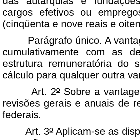
das autarquias e fundações
cargos efetivos ou emprego
(cinqüenta e nove reais e oite
Parágrafo único. A vant
cumulativamente com as d
estrutura remuneratória do 
cálculo para qualquer outra v
Art. 2
º
Sobre a vantagem
revisões gerais e anuais de 
federais.
Art. 3
º
Aplicam-se as disp