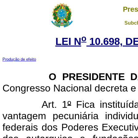
Pres
Subch
o
LEI N
10.698, D
Produção de efeito
O PRESIDENTE DA 
Congresso Nacional decreta e 
Art. 1
º
Fica instituíd
vantagem pecuniária individ
federais dos Poderes Executivo