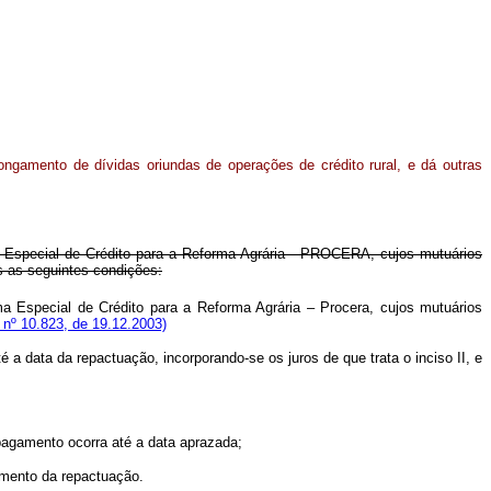
ongamento de dívidas oriundas de operações de crédito rural, e dá outras
a Especial de Crédito para a Reforma Agrária - PROCERA, cujos mutuários
s as seguintes condições:
a Especial de Crédito para a Reforma Agrária – Procera, cujos mutuários
 nº 10.823, de 19.12.2003)
a data da repactuação, incorporando-se os juros de que trata o inciso II, e
pagamento ocorra até a data aprazada;
rumento da repactuação.