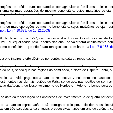
ações de crédito rural contratadas por agricultores familiares, mini e p
s) em uma ou mais operações do mesmo beneficiário, cujos mutuários estej
ntação desta Lei, observadas as seguintes características e condições:
ações de crédito rural contratadas por agricultores familiares, mini e p
 em uma ou mais operações do mesmo beneficiário, cujos mutuários estejam a
ela Lei nº 10.823, de 19.12.2003)
é 31 de dezembro de 1997, com recursos dos Fundos Constitucionais de F
", ou equalizados pelo Tesouro Nacional, no valor total originalmente contr
o
mesmo beneficiário, que não foram renegociados com base na
Lei n
9.138, d
a oito inteiros e oito décimos por cento, na data da repactuação;
ívida paga até a data do respectivo vencimento, no caso das operações de cus
 do país, sendo que nas regiões do semi-árido, e Norte do Espírito Santo, o 
arcela da dívida paga até a data do respectivo vencimento, no caso das
nvestimentos nas demais regiões do País, sendo que, nas regiões do semi-ári
tuação da Agência de Desenvolvimento do Nordeste – Adene, o bônus será
tir da data da repactuação nas operações de investimento, e de quatro por cen
o na data da repactuação será prorrogado pelo prazo de dez anos, incluí
as em três parcelas anuais, iguais e sucessivas, após um ano de carência c