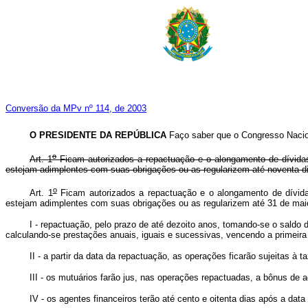
Conversão da MPv nº 114, de 2003
O PRESIDENTE DA REPÚBLICA
Faço saber que o Congresso Nacion
o
Art. 1
Ficam autorizados a repactuação e o alongamento de dívidas
estejam adimplentes com suas obrigações ou as regularizem até noventa di
o
Art. 1
Ficam autorizados a repactuação e o alongamento de dívidas
estejam adimplentes com suas obrigações ou as regularizem até 31 de
I - repactuação, pelo prazo de até dezoito anos, tomando-se o saldo 
calculando-se prestações anuais, iguais e sucessivas, vencendo a primeir
II - a partir da data da repactuação, as operações ficarão sujeitas à 
III - os mutuários farão jus, nas operações repactuadas, a bônus de
IV - os agentes financeiros terão até cento e oitenta dias após a da