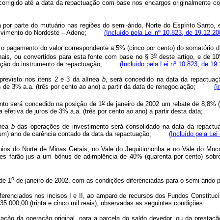
r corrigido até a data da repactuação com base nos encargos originalmen
ra por parte do mutuário nas regiões do semi-árido, Norte do Espírito Santo
envolvimento do Nordeste – Adene;
(Incluído pela Lei nº 10.823, de 19.12.20
do o pagamento do valor correspondente a 5% (cinco por cento) do somatório 
o
ais, ou convertidos para esta fonte com base no § 3
deste artigo, e de 10
alização do instrumento de repactuação;
(Incluído pela Lei nº 10.823, de 19
previsto nos itens 2 e 3 da alínea
b
, será concedido na data da repactuaç
os de 3% a.a. (três por cento ao ano) a partir da data de renegociação; '
(I
o
nto será concedido na posição de 1
de janeiro de 2002 um rebate de 8,8% (o
a efetiva de juros de 3% a.a. (três por cento ao ano) a partir desta data
ínea
b
das operações de investimento será consolidado na data da repactuaç
s 1 (um) ano de carência contado da data da repactuação;
(Incluído pela Lei
cípios do Norte de Minas Gerais, no Vale do Jequitinhonha e no Vale do M
ções farão jus a um bônus de adimplência de 40% (quarenta por cento) s
o
 de 1
de janeiro de 2002, com as condições diferenciadas para o semi-árido 
ferenciados nos incisos I e II, ao amparo de recursos dos Fundos Constituc
35.000,00 (trinta e cinco mil reais), observadas as seguintes condições:
ização da operação original, para a parcela do saldo devedor, ou da prestaç