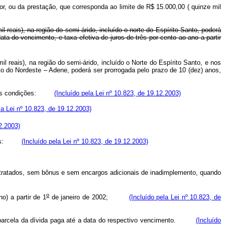
dor, ou da prestação, que corresponda ao limite de R$ 15.000,00 ( quinze mil
l reais), na região do semi-árido, incluído o norte do Espírito Santo, poderá
ta do vencimento, e taxa efetiva de juros de três por cento ao ano a partir
il reais), na região do semi-árido, incluído o Norte do Espírito Santo, e nos
 do Nordeste – Adene, poderá ser prorrogada pelo prazo de 10 (dez) anos,
guintes condições:
(Incluído pela Lei nº 10.823, de 19.12.2003)
la Lei nº 10.823, de 19.12.2003)
2.2003)
dições:
(Incluído pela Lei nº 10.823, de 19.12.2003)
ontratados, sem bônus e sem encargos adicionais de inadimplemento, quando
o
o) a partir de 1
de janeiro de 2002;
(Incluído pela Lei nº 10.823, de
 ou parcela da dívida paga até a data do respectivo vencimento.
(Incluído