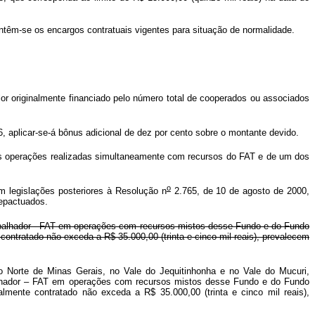
mantêm-se os encargos contratuais vigentes para situação de normalidade.
lor originalmente financiado pelo número total de cooperados ou associados
, aplicar-se-á bônus adicional de dez por cento sobre o montante devido.
r as operações realizadas simultaneamente com recursos do FAT e de um dos
o
 legislações posteriores à Resolução n
2.765, de 10 de agosto de 2000,
repactuados.
rabalhador - FAT em operações com recursos mistos desse Fundo e do Fundo
contratado não exceda a R$ 35.000,00 (trinta e cinco mil reais), prevalecem
do Norte de Minas Gerais, no Vale do Jequitinhonha e no Vale do Mucuri,
lhador – FAT em operações com recursos mistos desse Fundo e do Fundo
lmente contratado não exceda a R$ 35.000,00 (trinta e cinco mil reais),