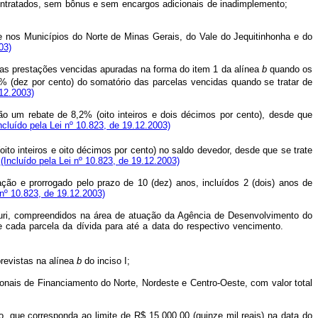
te contratados, sem bônus e sem encargos adicionais de inadimplemento;
, e nos Municípios do Norte de Minas Gerais, do Vale do Jequitinhonha e do
03)
das prestações vencidas apuradas na forma do item 1 da alínea
b
quando os
% (dez por cento) do somatório das parcelas vencidas quando se tratar de
.12.2003)
ão um rebate de 8,2% (oito inteiros e dois décimos por cento), desde que
ncluído pela Lei nº 10.823, de 19.12.2003)
ito inteiros e oito décimos por cento) no saldo devedor, desde que se trate
;
(Incluído pela Lei nº 10.823, de 19.12.2003)
ão e prorrogado pelo prazo de 10 (dez) anos, incluídos 2 (dois) anos de
 nº 10.823, de 19.12.2003)
ucuri, compreendidos na área de atuação da Agência de Desenvolvimento do
obre cada parcela da dívida para até a data do respectivo vencimento.
previstas na alínea
b
do inciso I;
ionais de Financiamento do Norte, Nordeste e Centro-Oeste, com valor total
ão, que corresponda ao limite de R$ 15.000,00 (quinze mil reais) na data do