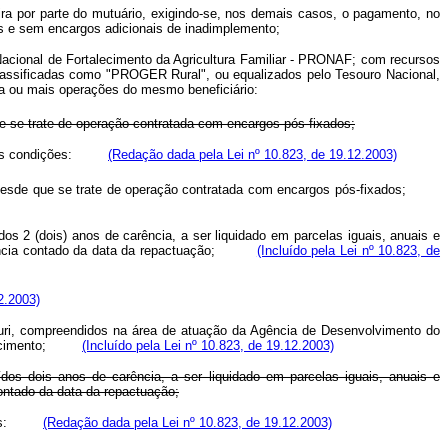
ra por parte do mutuário, exigindo-se, nos demais casos, o pagamento, no
s e sem encargos adicionais de inadimplemento;
Nacional de Fortalecimento da Agricultura Familiar - PRONAF; com recursos
lassificadas como "PROGER Rural", ou equalizados pelo Tesouro Nacional,
 uma ou mais operações do mesmo beneficiário:
e se trate de operação contratada com encargos pós-fixados;
guintes condições:
(Redação dada pela Lei nº 10.823, de 19.12.2003)
 desde que se trate de operação contratada com encargos pós-fixados;
os 2 (dois) anos de carência, a ser liquidado em parcelas iguais, anuais e
 carência contado da data da repactuação;
(Incluído pela Lei nº 10.823, de
2.2003)
ucuri, compreendidos na área de atuação da Agência de Desenvolvimento do
vo vencimento;
(Incluído pela Lei nº 10.823, de 19.12.2003)
dos dois anos de carência, a ser liquidado em parcelas iguais, anuais e
ontado da data da repactuação;
dições:
(Redação dada pela Lei nº 10.823, de 19.12.2003)