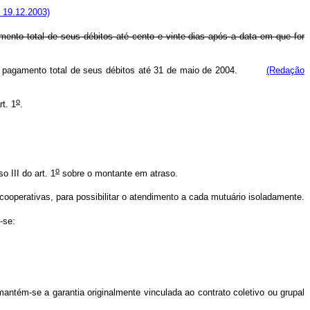
e 19.12.2003)
nto total de seus débitos até cento e vinte dias após a data em que for
o de pagamento total de seus débitos até 31 de maio de 2004.
(Redação
o
t. 1
.
o
 III do art. 1
sobre o montante em atraso.
ooperativas, para possibilitar o atendimento a cada mutuário isoladamente.
-se:
mantém-se a garantia originalmente vinculada ao contrato coletivo ou grupal