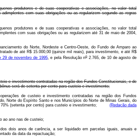
equenos produtores e de suas cooperativas e associações, no valor total
am adimplentes com suas obrigações ou as regularizem segundo as regras
equenos produtores e de suas cooperativas e associações, no valor total
dimplentes com suas obrigações ou as regularizem até 31 de maio de 2004,
inanciamento do Norte, Nordeste e Centro-Oeste, do Fundo de Amparo ao
atado de até R$ 15.000,00 (quinze mil reais), para investimento, e até R$
o
e 29 de novembro de 1995
, e pela Resolução n
2.765, de 10 de agosto de
teio e investimento contratadas na região dos Fundos Constitucionais, e de
bônus será de setenta por cento para custeio e investimento;
 operações de custeio e investimento contratadas na região dos Fundos
do, Norte do Espírito Santo e nos Municípios do Norte de Minas Gerais, do
 de 70% (setenta por cento) para custeio e investimento;
(Redação dada
to ao ano nas de custeio;
dos dois anos de carência, a ser liquidado em parcelas iguais, anuais e
ontado da data da repactuação;