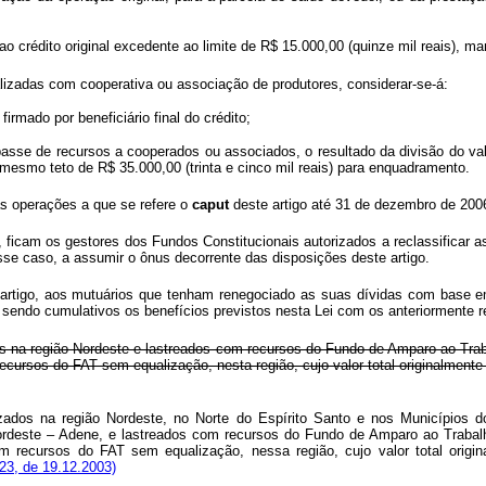
 ao crédito original excedente ao limite de R$ 15.000,00 (quinze mil reais), 
lizadas com cooperativa ou associação de produtores, considerar-se-á:
firmado por beneficiário final do crédito;
epasse de recursos a cooperados ou associados, o resultado da divisão do va
mesmo teto de R$ 35.000,00 (trinta e cinco mil reais) para enquadramento.
as operações a que se refere o
caput
deste artigo até 31 de dezembro de 2006
, ficam os gestores dos Fundos Constitucionais autorizados a reclassifica
se caso, a assumir o ônus decorrente das disposições deste artigo.
artigo, aos mutuários que tenham renegociado as suas dívidas com base em
sendo cumulativos os benefícios previstos nesta Lei com os anteriormente 
ados na região Nordeste e lastreados com recursos do Fundo de Amparo ao T
ursos do FAT sem equalização, nesta região, cujo valor total originalmente 
izados na região Nordeste, no Norte do Espírito Santo e nos Municípios 
ordeste – Adene, e lastreados com recursos do Fundo de Amparo ao Traba
 recursos do FAT sem equalização, nessa região, cujo valor total origina
23, de 19.12.2003)