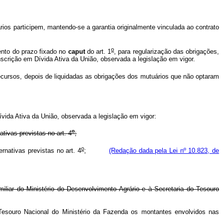
rios participem, mantendo-se a garantia originalmente vinculada ao contrato
o
mento do prazo fixado no
caput
do art. 1
, para regularização das obrigações,
inscrição em Dívida Ativa da União, observada a legislação em vigor.
 recursos, depois de liquidadas as obrigações dos mutuários que não optaram
vida Ativa da União, observada a legislação em vigor:
o
ivas previstas no art. 4
;
o
nativas previstas no art. 4
;
(Redação dada pela Lei nº 10.823, de
miliar do Ministério do Desenvolvimento Agrário e à Secretaria do Tesouro
o Tesouro Nacional do Ministério da Fazenda os montantes envolvidos nas