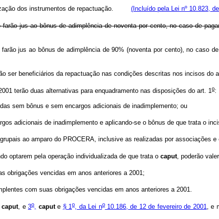
rmalização dos instrumentos de repactuação.
(Incluído pela Lei nº 10.823, d
farão jus ao bônus de adimplência de noventa por cento, no caso de pagame
o farão jus ao bônus de adimplência de 90% (noventa por cento), no cas
 ser beneficiários da repactuação nas condições descritas nos incisos do ar
o
01 terão duas alternativas para enquadramento nas disposições do art. 1
:
madas sem bônus e sem encargos adicionais de inadimplemento; ou
os adicionais de inadimplemento e aplicando-se o bônus de que trata o inciso
 grupais ao amparo do PROCERA, inclusive as realizadas por associações e c
ndo optarem pela operação individualizada de que trata o
caput
, poderão valer
as obrigações vencidas em anos anteriores a 2001;
implentes com suas obrigações vencidas em anos anteriores a 2001.
o
o
o
caput
, e
3
,
caput
e
§ 1
, da Lei n
10.186, de 12 de fevereiro de 2001
, e 