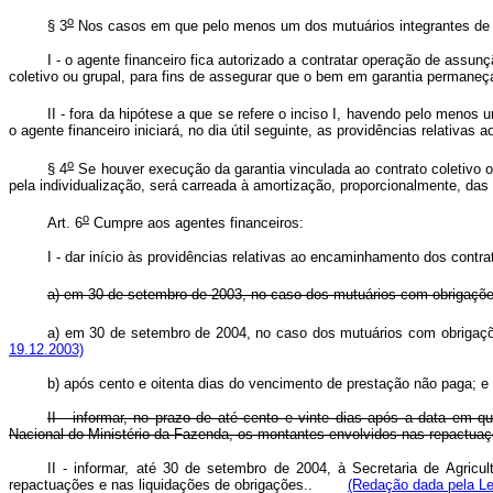
o
§ 3
Nos casos em que pelo menos um dos mutuários integrantes de c
I - o agente financeiro fica autorizado a contratar operação de assu
coletivo ou grupal, para fins de assegurar que o bem em garantia permaneça 
II - fora da hipótese a que se refere o inciso I, havendo pelo menos
o agente financeiro iniciará, no dia útil seguinte, as providências relativ
o
§ 4
Se houver execução da garantia vinculada ao contrato coletivo o
pela individualização, será carreada à amortização, proporcionalmente, das 
o
Art. 6
Cumpre aos agentes financeiros:
I - dar início às providências relativas ao encaminhamento dos cont
a) em 30 de setembro de 2003, no caso dos mutuários com obrigações
a) em 30 de setembro de 2004, no caso dos mutuários com obrigaçõe
19.12.2003)
b) após cento e oitenta dias do vencimento de prestação não paga; e
II - informar, no prazo de até cento e vinte dias após a data em qu
Nacional do Ministério da Fazenda, os montantes envolvidos nas repactuaç
II - informar, até 30 de setembro de 2004, à Secretaria de Agricu
repactuações e nas liquidações de obrigações.
.
(Redação dada pela Le