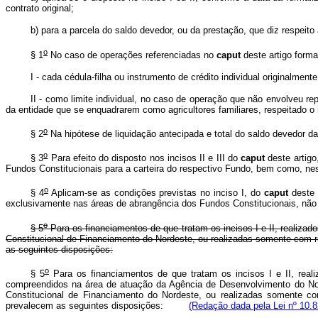
contrato original;
b) para a parcela do saldo devedor, ou da prestação, que diz respeito
o
§ 1
No caso de operações referenciadas no
caput
deste artigo forma
I - cada cédula-filha ou instrumento de crédito individual originalmente 
II - como limite individual, no caso de operação que não envolveu r
da entidade que se enquadrarem como agricultores familiares, respeitado o 
o
§ 2
Na hipótese de liquidação antecipada e total do saldo devedor d
o
§ 3
Para efeito do disposto nos incisos II e III do
caput
deste artigo
Fundos Constitucionais para a carteira do respectivo Fundo, bem como, nes
o
§ 4
Aplicam-se as condições previstas no inciso I, do
caput
deste 
exclusivamente nas áreas de abrangência dos Fundos Constitucionais, não 
o
§ 5
Para os financiamentos de que tratam os incisos I e II, realiz
Constitucional de Financiamento do Nordeste, ou realizadas somente com rec
as seguintes disposições:
o
§ 5
Para os financiamentos de que tratam os incisos I e II, real
compreendidos na área de atuação da Agência de Desenvolvimento do N
Constitucional de Financiamento do Nordeste, ou realizadas somente com
prevalecem as seguintes disposições:
(Redação dada pela Lei nº 10.8