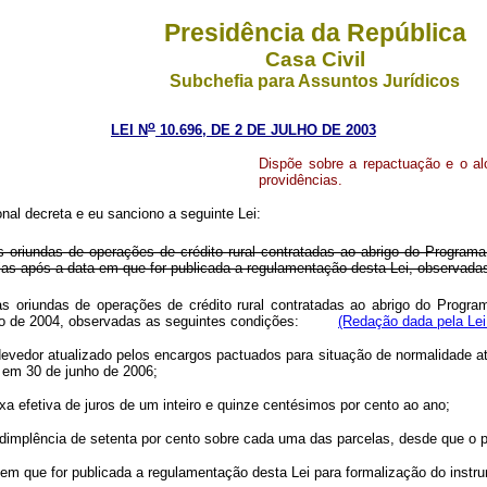
Presidência da República
Casa Civil
Subchefia para Assuntos Jurídicos
o
LEI N
10.696, DE 2 DE JULHO DE 2003
Dispõe sobre a repactuação e o al
providências.
al decreta e eu sanciono a seguinte Lei:
 oriundas de operações de crédito rural contratadas ao abrigo do Program
as após a data em que for publicada a regulamentação desta Lei, observada
 oriundas de operações de crédito rural contratadas ao abrigo do Program
 maio de 2004, observadas as seguintes condições:
(Redação dada pela Lei
devedor atualizado pelos encargos pactuados para situação de normalidade até 
a em 30 de junho de 2006;
taxa efetiva de juros de um inteiro e quinze centésimos por cento ao ano;
 adimplência de setenta por cento sobre cada uma das parcelas, desde que o 
ta em que for publicada a regulamentação desta Lei para formalização do inst