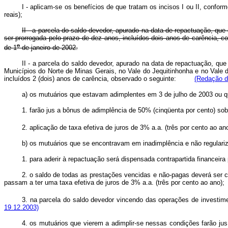
I - aplicam-se os benefícios de que tratam os incisos I ou II, confor
reais);
II - a parcela do saldo devedor, apurado na data de repactuação, que d
ser prorrogada pelo prazo de dez anos, incluídos dois anos de carência, co
o
de 1
de janeiro de 2002.
II - a parcela do saldo devedor, apurado na data de repactuação, que d
Municípios do Norte de Minas Gerais, no Vale do Jequitinhonha e no Vale
incluídos 2 (dois) anos de carência, observado o seguinte:
(Redação d
a) os mutuários que estavam adimplentes em 3 de julho de 2003 ou
1. farão jus a bônus de adimplência de 50% (cinqüenta por cento) 
2. aplicação de taxa efetiva de juros de 3% a.a. (três por cento ao ano
b) os mutuários que se encontravam em inadimplência e não regul
1. para aderir à repactuação será dispensada contrapartida financ
2. o saldo de todas as prestações vencidas e não-pagas deverá ser 
passam a ter uma taxa efetiva de juros de 3% a.a. (três por cento ao 
3. na parcela do saldo devedor vincendo das operações de investimen
19.12.2003)
4. os mutuários que vierem a adimplir-se nessas condições farão 