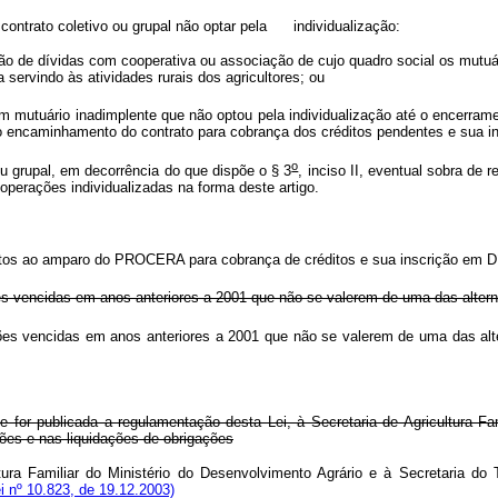
ontrato coletivo ou grupal não optar pela individualização:
nção de dívidas com cooperativa ou associação de cujo quadro social os mutuá
servindo às atividades rurais dos agricultores; ou
 um mutuário inadimplente que não optou pela individualização até o encerra
as ao encaminhamento do contrato para cobrança dos créditos pendentes e sua 
o
u grupal, em decorrência do que dispõe o § 3
, inciso II, eventual sobra de
operações individualizadas na forma deste artigo.
ratos ao amparo do PROCERA para cobrança de créditos e sua inscrição em Dí
 vencidas em anos anteriores a 2001 que não se valerem de uma das alternat
s vencidas em anos anteriores a 2001 que não se valerem de uma das alter
e for publicada a regulamentação desta Lei, à Secretaria de Agricultura Fa
ões e nas liquidações de obrigações
ltura Familiar do Ministério do Desenvolvimento Agrário e à Secretaria d
i nº 10.823, de 19.12.2003)