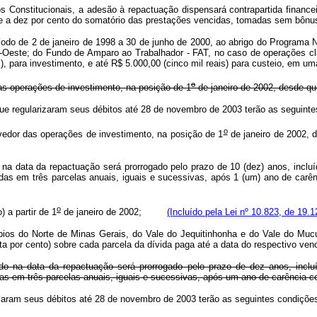
Constitucionais, a adesão à repactuação dispensará contrapartida financei
nte a dez por cento do somatório das prestações vencidas, tomadas sem bônu
íodo de 2 de janeiro de 1998 a 30 de junho de 2000, ao abrigo do Programa 
o-Oeste; do Fundo de Amparo ao Trabalhador - FAT, no caso de operações c
is), para investimento, e até R$ 5.000,00 (cinco mil reais) para custeio, em
o
das operações de investimento, na posição de 1
de janeiro de 2002, desde qu
 que regularizaram seus débitos até 28 de novembro de 2003 terão as se
o
evedor das operações de investimento, na posição de 1
de janeiro de 2002,
a data da repactuação será prorrogado pelo prazo de 10 (dez) anos, incluíd
dadas em três parcelas anuais, iguais e sucessivas, após 1 (um) ano de
o
) a partir de 1
de janeiro de 2002;
(Incluído pela Lei nº 10.823, de 19.1
cípios do Norte de Minas Gerais, do Vale do Jequitinhonha e do Vale do M
nta por cento) sobre cada parcela da dívida paga até a data do respecti
o na data da repactuação será prorrogado pelo prazo de dez anos, incluí
as em três parcelas anuais, iguais e sucessivas, após um ano de carência c
arizaram seus débitos até 28 de novembro de 2003 terão as seguintes con