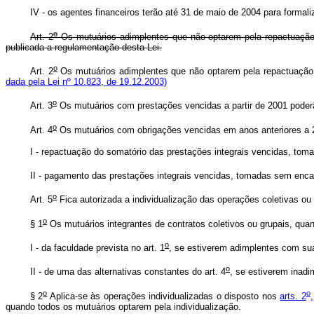
IV - os agentes financeiros terão até 31 de maio de 2004 para fo
o
Art. 2
Os mutuários adimplentes que não optarem pela repactuação 
publicada a regulamentação desta Lei.
o
Art. 2
Os mutuários adimplentes que não optarem pela repactuaçã
dada pela Lei nº 10.823, de 19.12.2003)
o
Art. 3
Os mutuários com prestações vencidas a partir de 2001 poderão
o
Art. 4
Os mutuários com obrigações vencidas em anos anteriores a 20
I - repactuação do somatório das prestações integrais vencidas, to
II - pagamento das prestações integrais vencidas, tomadas sem encarg
o
Art. 5
Fica autorizada a individualização das operações coletivas ou
o
§ 1
Os mutuários integrantes de contratos coletivos ou grupais, qua
o
I - da faculdade prevista no art. 1
, se estiverem adimplentes com su
o
II - de uma das alternativas constantes do art. 4
, se estiverem inad
o
o
§ 2
Aplica-se às operações individualizadas o disposto nos
arts. 2
,
quando todos os mutuários optarem pela individualização.