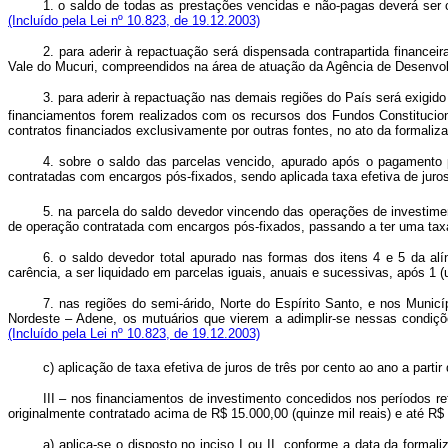
1. o saldo de todas as prestações vencidas e não-pagas deverá se
(Incluído pela Lei nº 10.823, de 19.12.2003)
2. para aderir à repactuação será dispensada contrapartida financei
Vale do Mucuri, compreendidos na área de atuação da Agência de Des
3. para aderir à repactuação nas demais regiões do País será exigi
financiamentos forem realizados com os recursos dos Fundos Constitucion
contratos financiados exclusivamente por outras fontes, no ato da form
4. sobre o saldo das parcelas vencido, apurado após o pagamento 
contratadas com encargos pós-fixados, sendo aplicada taxa efetiva de jur
5. na parcela do saldo devedor vincendo das operações de investime
de operação contratada com encargos pós-fixados, passando a ter uma tax
6. o saldo devedor total apurado nas formas dos itens 4 e 5 da al
carência, a ser liquidado em parcelas iguais, anuais e sucessivas, apó
7. nas regiões do semi-árido, Norte do Espírito Santo, e nos Muni
Nordeste – Adene, os mutuários que vierem a adimplir-se nessas condi
(Incluído pela Lei nº 10.823, de 19.12.2003)
c) aplicação de taxa efetiva de juros de três por cento ao ano a partir
III – nos financiamentos de investimento concedidos nos períodos re
originalmente contratado acima de R$ 15.000,00 (quinze mil reais) e até R$ 
a) aplica-se o disposto no inciso I ou II, conforme a data da formal