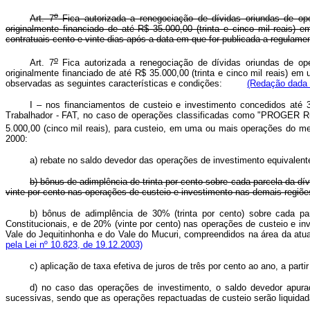
o
Art. 7
Fica autorizada a renegociação de dívidas oriundas de oper
originalmente financiado de até R$ 35.000,00 (trinta e cinco mil reai
contratuais cento e vinte dias após a data em que for publicada a regulame
o
Art. 7
Fica autorizada a renegociação de dívidas oriundas de oper
originalmente financiado de até R$ 35.000,00 (trinta e cinco mil reais)
observadas as seguintes características e condições:
(Redação dada p
I – nos financiamentos de custeio e investimento concedidos at
Trabalhador - FAT, no caso de operações classificadas como "PROGER Rural
5.000,00 (cinco mil reais), para custeio, em uma ou mais operações do 
2000:
a) rebate no saldo devedor das operações de investimento equivalente 
b) bônus de adimplência de trinta por cento sobre cada parcela da d
vinte por cento nas operações de custeio e investimento nas demais regiões
b) bônus de adimplência de 30% (trinta por cento) sobre cada p
Constitucionais, e de 20% (vinte por cento) nas operações de custeio e i
Vale do Jequitinhonha e do Vale do Mucuri, compreendidos na área da a
pela Lei nº 10.823, de 19.12.2003)
c) aplicação de taxa efetiva de juros de três por cento ao ano, a par
d) no caso das operações de investimento, o saldo devedor apurad
sucessivas, sendo que as operações repactuadas de custeio serão liquidad