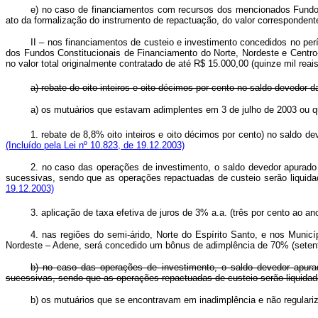
e) no caso de financiamentos com recursos dos mencionados Fundos 
ato da formalização do instrumento de repactuação, do valor corresponde
II – nos financiamentos de custeio e investimento concedidos no per
dos Fundos Constitucionais de Financiamento do Norte, Nordeste e Centr
no valor total originalmente contratado de até R$ 15.000,00 (quinze mil rea
a) rebate de oito inteiros e oito décimos por cento no saldo devedor 
a) os mutuários que estavam adimplentes em 3 de julho de 2003 ou
1. rebate de 8,8% oito inteiros e oito décimos por cento) no saldo d
(Incluído pela Lei nº 10.823, de 19.12.2003)
2. no caso das operações de investimento, o saldo devedor apurado n
sucessivas, sendo que as operações repactuadas de custeio serão liqui
19.12.2003)
3. aplicação de taxa efetiva de juros de 3% a.a. (três por cento ao ano
4. nas regiões do semi-árido, Norte do Espírito Santo, e nos Muni
Nordeste – Adene, será concedido um bônus de adimplência de 70% (sete
b) no caso das operações de investimento, o saldo devedor apurad
sucessivas, sendo que as operações repactuadas de custeio serão liquidad
b) os mutuários que se encontravam em inadimplência e não regul