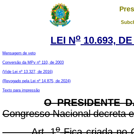
Pres
Subch
o
LEI N
10.693, DE
Mensagem de veto
Conversão da MPv nº 110, de 2003
(Vide Lei nº 13.327, de 2016)
(Revogado pela Lei nº 14.875, de 2024)
Texto para impressão
O PRESIDENTE 
Congresso Nacional decreta e 
o
Art. 1
Fica criada no 