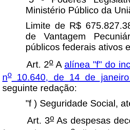
Ministério Público da Uni
Limite de R$ 675.827.3
de Vantagem Pecuniári
públicos federais ativos 
o
Art. 2
A
alínea "f" do i
o
n
10.640, de 14 de janeir
seguinte redação:
"f ) Seguridade Social, a
o
Art. 3
As despesas decor