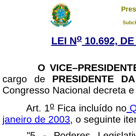
Pres
Subch
o
LEI N
10.692, DE
O VICE–PRESIDENTE 
cargo de
PRESIDENTE D
Congresso Nacional decreta e 
o
Art. 1
Fica incluído no
Q
janeiro de 2003
, o seguinte it
"5 - Poderes Legislati