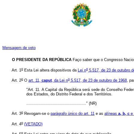
Mensagem de veto
O PRESIDENTE DA REPÚBLICA
Faço saber que o Congresso Nacion
o
o
Art. 1
Esta Lei altera dispositivos da
Lei n
5.517, de 23 de outubro 
o
o
Art. 2
O
art. 11,
caput
,
da Lei n
5.517, de 23 de outubro de 1968
, pa
"Art. 11. A Capital da República será sede do Conselho Federa
dos Estados, do Distrito Federal e dos Territórios.
.................................................." (NR)
o
Art. 3
Revogam-se o
parágrafo único do art. 11
e as
alíneas
a,
b,
c
e
o
Art. 4
(VETADO)
o