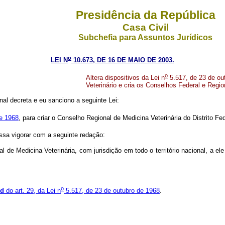
Presidência da República
Casa Civil
Subchefia para Assuntos Jurídicos
o
LEI N
10.673, DE 16 DE MAIO DE 2003.
o
Altera dispositivos da Lei n
5.517, de 23 de ou
Veterinário e cria os Conselhos Federal e Regio
al decreta e eu sanciono a seguinte Lei:
de 1968
, para criar o Conselho Regional de Medicina Veterinária do Distrito Fed
ssa vigorar com a seguinte redação:
l de Medicina Veterinária, com jurisdição em todo o território nacional, a 
o
d
do art. 29, da Lei n
5.517, de 23 de outubro de 1968
.