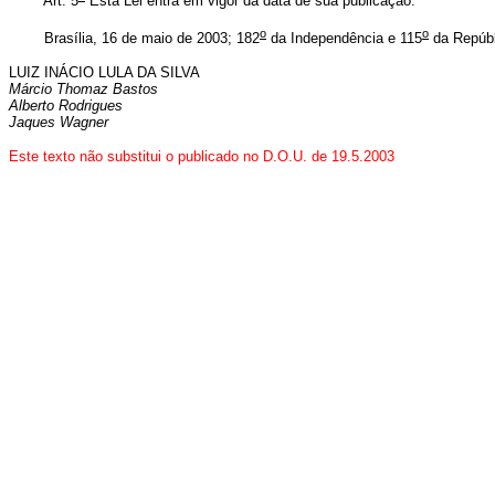
Art. 5
Esta Lei entra em vigor da data de sua publicação.
o
o
Brasília, 16 de maio de 2003; 182
da Independência e 115
da Repúbl
LUIZ INÁCIO LULA DA SILVA
Márcio Thomaz Bastos
Alberto Rodrigues
Jaques Wagner
Este texto não substitui o publicado no D.O.U. de 19.5.2003