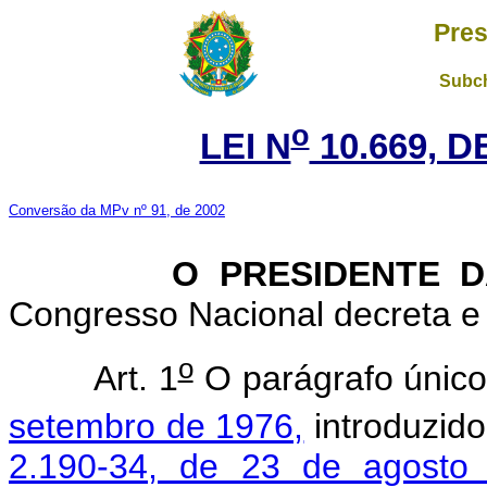
Pres
Subch
o
LEI N
10.669, D
Conversão da MPv nº 91, de 2002
O PRESIDENTE 
Congresso Nacional decreta e 
o
Art. 1
O parágrafo único 
setembro de 1976,
introduzid
2.190-34, de 23 de agosto