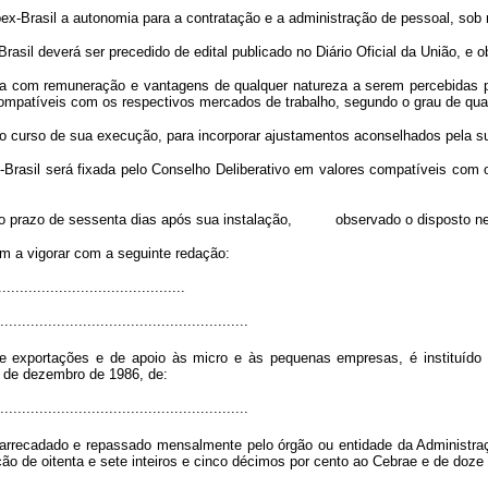
Apex-Brasil a autonomia para a contratação e a administração de pessoal, sob
asil deverá ser precedido de edital publicado no Diário Oficial da União, e o
spesa com remuneração e vantagens de qualquer natureza a serem percebidas p
ompatíveis com os respectivos mercados de trabalho, segundo o grau de qualif
o curso de sua execução, para incorporar ajustamentos aconselhados pela su
il será fixada pelo Conselho Deliberativo em valores compatíveis com os 
no prazo de sessenta dias após sua instalação, observado o disposto ne
m a vigorar com a seguinte redação:
..........................................
.........................................................
 exportações e de apoio às micro e às pequenas empresas, é instituído adi
 de dezembro de 1986, de:
.........................................................
arrecadado e repassado mensalmente pelo órgão ou entidade da Administra
 de oitenta e sete inteiros e cinco décimos por cento ao Cebrae e de doze i