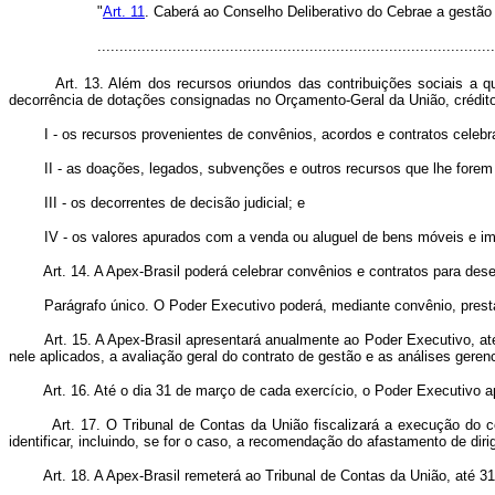
"
Art. 11
. Caberá ao Conselho Deliberativo do Cebrae a gestão
........................................................................................
Art. 13. Além dos recursos oriundos das contribuições sociais a qu
decorrência de dotações consignadas no Orçamento-Geral da União, créditos
I - os recursos provenientes de convênios, acordos e contratos celebr
II - as doações, legados, subvenções e outros recursos que lhe forem 
III - os decorrentes de decisão judicial; e
IV - os valores apurados com a venda ou aluguel de bens móveis e imó
Art. 14. A Apex-Brasil poderá celebrar convênios e contratos para desen
Parágrafo único. O Poder Executivo poderá, mediante convênio, prestar 
Art. 15. A Apex-Brasil apresentará anualmente ao Poder Executivo, até 31
nele aplicados, a avaliação geral do contrato de gestão e as análises gerenc
Art. 16. Até o dia 31 de março de cada exercício, o Poder Executivo aprec
Art. 17. O Tribunal de Contas da União fiscalizará a execução do contr
identificar, incluindo, se for o caso, a recomendação do afastamento de dir
Art. 18. A Apex-Brasil remeterá ao Tribunal de Contas da União, até 31 d