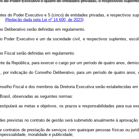
tes do Poder Executivo e quatro de entidades privadas, e respectivos suplen
antes do Poder Executivo e 5 (cinco) de entidades privadas, e respectivos 
do.
(Redação dada pela Lei nº 14.600, de 2023)
Deliberativo serão definidas em regulamento.
o Poder Executivo e um da sociedade civil, e respectivos suplentes, esc
Fiscal serão definidas em regulamento.
nte da República, para exercer o cargo por um período de quatro anos, demis
, por indicação do Conselho Deliberativo, para um período de quatro anos,
nselho Fiscal e dos membros da Diretoria Executiva serão estabelecidas em
Brasil, observadas as seguintes normas:
 estipulará as metas e objetivos, os prazos e responsabilidades para sua exe
ades previstas no contrato de gestão será submetido anualmente à aprovação
brar contratos de prestação de serviços com quaisquer pessoas físicas ou jur
impessoalidade, moralidade e publicidade;