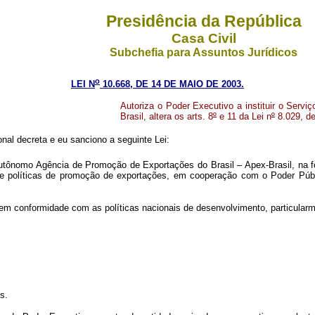
Presidência da República
Casa Civil
Subchefia para Assuntos Jurídicos
o
LEI N
10.668, DE 14 DE MAIO DE 2003.
Autoriza o Poder Executivo a instituir o Serv
Brasil, altera os arts. 8
º
e 11 da Lei n
º
8.029, de
al decreta e eu sanciono a seguinte Lei:
Autônomo Agência de Promoção de Exportações do Brasil – Apex-Brasil, na for
o de políticas de promoção de exportações, em cooperação com o Poder Pú
conformidade com as políticas nacionais de desenvolvimento, particularment
s.