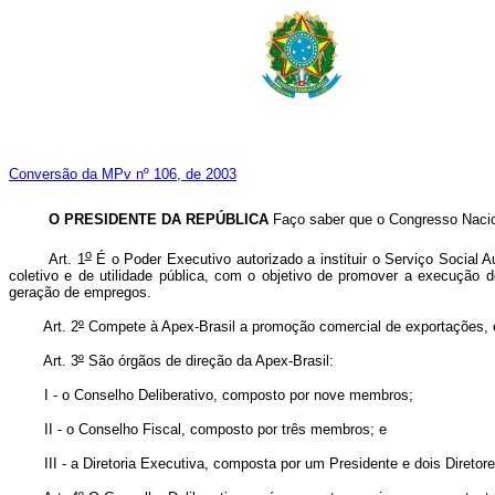
Conversão da MPv nº 106, de 2003
O PRESIDENTE DA REPÚBLICA
Faço saber que o Congresso Nacion
o
Art. 1
É o Poder Executivo autorizado a instituir o Serviço Social 
coletivo e de utilidade pública, com o objetivo de promover a execuçã
geração de empregos.
Art. 2
º
Compete à Apex-Brasil a promoção comercial de exportações, em 
Art. 3
º
São órgãos de direção da Apex-Brasil:
I - o Conselho Deliberativo, composto por nove membros;
II - o Conselho Fiscal, composto por três membros; e
III - a Diretoria Executiva, composta por um Presidente e dois Diretore