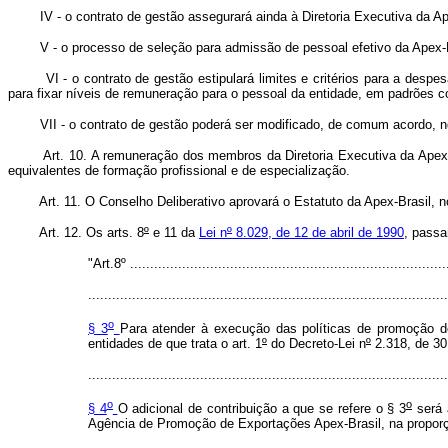
IV - o contrato de gestão assegurará ainda à Diretoria Executiva da 
V - o processo de seleção para admissão de pessoal efetivo da Apex-Br
VI - o contrato de gestão estipulará limites e critérios para a de
para fixar níveis de remuneração para o pessoal da entidade, em padrões c
VII - o contrato de gestão poderá ser modificado, de comum acordo, n
Art. 10. A remuneração dos membros da Diretoria Executiva da Apex-Bras
equivalentes de formação profissional e de especialização.
Art. 11. O Conselho Deliberativo aprovará o Estatuto da Apex-Brasil, 
Art. 12. Os arts. 8
º
e 11 da
Lei n
º
8.029, de 12 de abril de 1990
, passa
"Art.8º ................................................................................
..........................................................................................
o
§ 3
Para atender à execução das políticas de promoção de
entidades de que trata o art. 1
º
do Decreto-Lei n
º
2.318, de 30
..........................................................................................
o
o
§ 4
O adicional de contribuição a que se refere o § 3
será 
Agência de Promoção de Exportações Apex-Brasil, na proporção