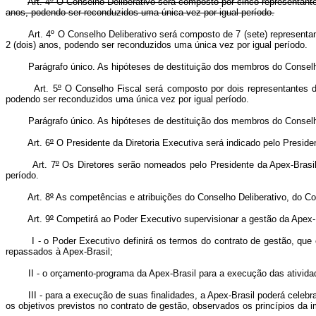
Art. 4º O Conselho Deliberativo será composto por cinco representan
anos, podendo ser reconduzidos uma única vez por igual período.
Art. 4º O Conselho Deliberativo será composto de 7 (sete) represent
2 (dois) anos, podendo ser reconduzidos uma única vez por igual perío
Parágrafo único. As hipóteses de destituição dos membros do Conselho 
Art. 5
º
O Conselho Fiscal será composto por dois representantes d
podendo ser reconduzidos uma única vez por igual período.
Parágrafo único. As hipóteses de destituição dos membros do Conselho 
Art. 6
º
O Presidente da Diretoria Executiva será indicado pelo Preside
Art. 7
º
Os Diretores serão nomeados pelo Presidente da Apex-Brasil
período.
Art. 8
º
As competências e atribuições do Conselho Deliberativo, do Co
Art. 9
º
Competirá ao Poder Executivo supervisionar a gestão da Apex-
I - o Poder Executivo definirá os termos do contrato de gestão, que
repassados à Apex-Brasil;
II - o orçamento-programa da Apex-Brasil para a execução das ativid
III - para a execução de suas finalidades, a Apex-Brasil poderá cele
os objetivos previstos no contrato de gestão, observados os princípios da 