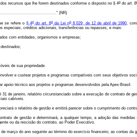
o
 dos recursos que lhe forem destinados conforme o disposto no § 4
do art. 8
................................................" (NR)
o
o
o
e se refere o
§ 4
do art. 8
da Lei n
8.029, de 12 de abril de 1990
, con
 especiais, créditos adicionais, transferências ou repasses, e mais:
ados com entidades, organismos e empresas;
destinados;
veis de sua propriedade.
volver e custear projetos e programas compatíveis com seus objetivos soci
apoio técnico aos projetos e programas desenvolvidos pela Apex-Brasil.
 de janeiro, relatório circunstanciado sobre a execução do contrato de gest
iais cabíveis.
iará o relatório de gestão e emitirá parecer sobre o cumprimento do contra
ato de gestão e determinará, a qualquer tempo, a adoção das medidas que j
igente ou da rescisão do contrato, ao Poder Executivo.
e março do ano seguinte ao término do exercício financeiro, as contas da g