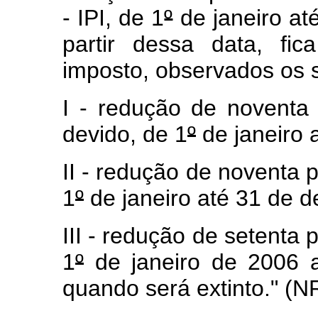
- IPI, de 1
º
de janeiro at
partir dessa data, fi
imposto, observados os s
I - redução de noventa
devido, de 1
º
de janeiro 
II - redução de noventa 
1
º
de janeiro até 31 de 
III - redução de setenta 
1
º
de janeiro de 2006 
quando será extinto." (N