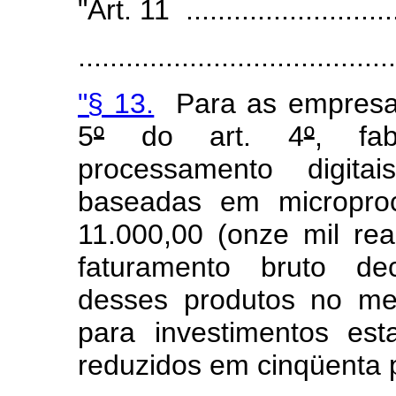
"Art. 11 ............................
........................................
"§ 13.
Para as empresas 
5
º
do art. 4
º
, fa
processamento digit
baseadas em microproc
11.000,00 (onze mil rea
faturamento bruto dec
desses produtos no mer
para investimentos est
reduzidos em cinqüenta 