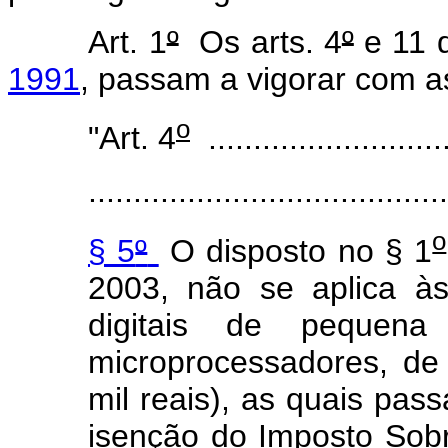
Art. 1
º
Os arts. 4
º
e 11 
1991
, passam a vigorar com as
o
"Art. 4
...........................
........................................
o
§ 5
º
O disposto no § 1
2003, não se aplica à
digitais de pequen
microprocessadores, de
mil reais), as quais pass
isenção do Imposto Sobr