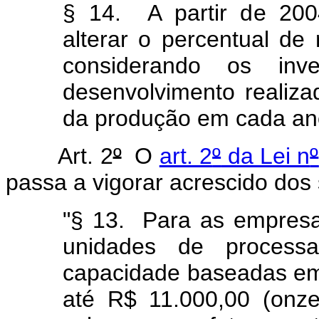
§ 14. A partir de 200
alterar o percentual d
considerando os inv
desenvolvimento realiz
da produção em cada ano
Art. 2
º
O
art. 2
º
da Lei n
º
passa a vigorar acrescido dos
"§ 13. Para as empresas
unidades de processa
capacidade baseadas em
até R$ 11.000,00 (onze