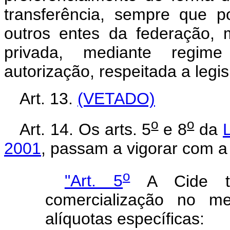
transferência, sempre que p
outros entes da federação, m
privada, mediante regim
autorização, respeitada a legis
Art. 13.
(VETADO)
o
o
Art. 14.
Os arts. 5
e 8
da
2001
, passam a vigorar com a
o
"Art. 5
A Cide te
comercialização no me
alíquotas específicas: