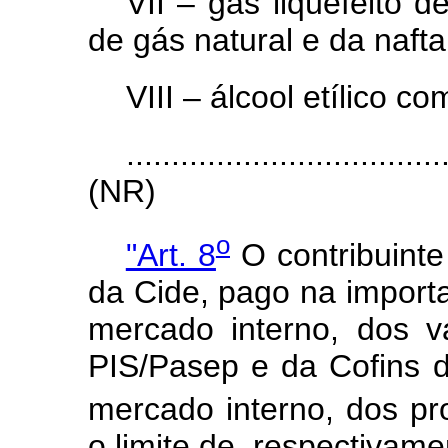
VII – gás liqüefeito d
de gás natural e da nafta
VIII – álcool etílico c
...................................
(NR)
o
"Art. 8
O contribuinte
da Cide, pago na import
mercado interno, dos v
PIS/Pasep e da Cofins d
mercado interno, dos pro
o limite de, respectivame