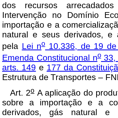
dos recursos arrecadado
Intervenção no Domínio Eco
importação e a comercializaçã
natural e seus derivados, e ál
o
pela
Lei n
10.336, de 19 de
o
Emenda Constitucional n
33,
arts. 149
e
177 da Constituiç
Estrutura de Transportes – FNI
o
Art. 2
A aplicação do produ
sobre a importação e a com
derivados, gás natural e s