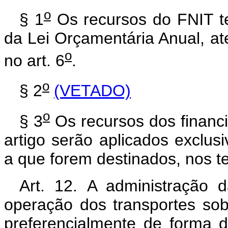
o
§ 1
Os recursos do FNIT te
da Lei Orçamentária Anual, at
o
no art. 6
.
o
§ 2
(VETADO)
o
§ 3
Os recursos dos financia
artigo serão aplicados exclu
a que forem destinados, nos t
Art. 12.
A administração da
operação dos transportes sob
preferencialmente de forma 