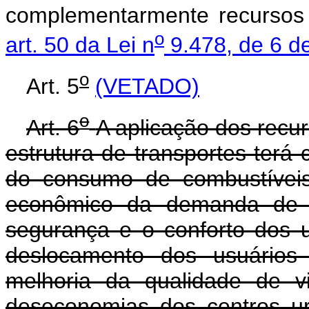
complementarmente recursos
o
art. 50 da Lei n
9.478, de 6 d
o
Art. 5
(VETADO)
o
Art. 6
A aplicação dos recu
estrutura de transportes terá
do consumo de combustíveis
econômico da demanda de t
segurança e o conforto dos 
deslocamento dos usuários 
melhoria da qualidade de v
deseconomias dos centros u