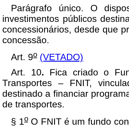
Parágrafo único. O disp
investimentos públicos desti
concessionários, desde que pr
concessão.
o
Art. 9
(VETADO)
Art. 10
.
Fica criado o Fun
Transportes – FNIT, vincula
destinado a financiar programa
de transportes.
o
§ 1
O FNIT é um fundo contá