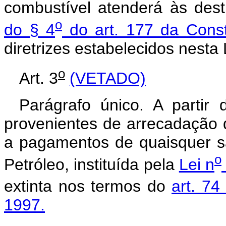
combustível atenderá às des
o
do § 4
do art. 177 da Const
diretrizes estabelecidos nesta 
o
Art. 3
(VETADO)
Parágrafo único. A partir
provenientes de arrecadação 
a pagamentos de quaisquer s
o
Petróleo, instituída pela
Lei n
extinta nos termos do
art. 74
1997.