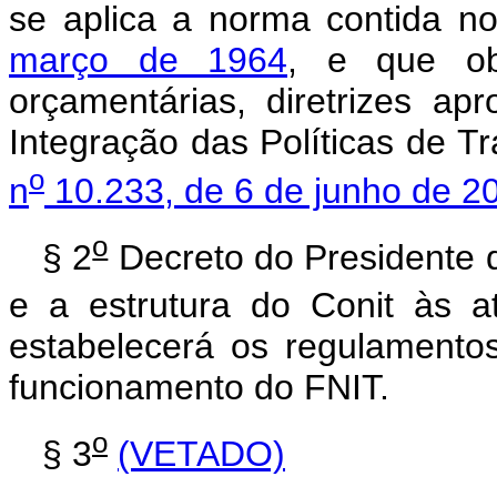
se aplica a norma contida n
março de 1964
, e que ob
orçamentárias, diretrizes a
Integração das Políticas de Tr
o
n
10.233, de 6 de junho de 2
o
§ 2
Decreto do Presidente 
e a estrutura do Conit às a
estabelecerá os regulamento
funcionamento do FNIT.
o
§ 3
(VETADO)