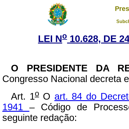
Pres
Subch
o
LEI N
10.628, DE 
O PRESIDENTE DA 
Congresso Nacional decreta e 
o
Art. 1
O
art. 84 do Decret
1941
– Código de Process
seguinte redação: