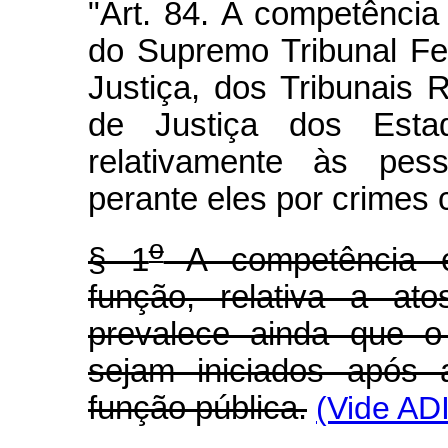
"Art. 84. A competência
do Supremo Tribunal Fed
Justiça, dos Tribunais 
de Justiça dos Estad
relativamente às pe
perante eles por crimes
o
§ 1
A competência es
função, relativa a ato
prevalece ainda que o 
sejam iniciados após 
função pública.
(Vide AD