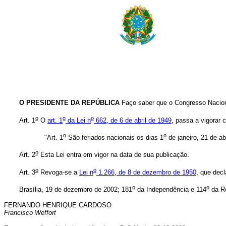
O PRESIDENTE DA REPÚBLICA
Faço saber que o Congresso Naciona
o
o
o
Art. 1
O
art. 1
da Lei n
662, de 6 de abril de 1949
, passa a vigorar 
o
o
"Art. 1
São feriados nacionais os dias 1
de janeiro, 21 de abr
o
Art. 2
Esta Lei entra em vigor na data de sua publicação.
o
o
Art. 3
Revoga-se a
Lei n
1.266, de 8 de dezembro de 1950
, que dec
o
o
Brasília, 19 de dezembro de 2002; 181
da Independência e 114
da Re
FERNANDO HENRIQUE CARDOSO
Francisco Weffort