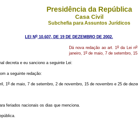
Presidência da República
Casa Civil
Subchefia para Assuntos Jurídicos
o
LEI N
10.607, DE 19 DE DEZEMBRO DE 2002.
o
o
Dá nova redação ao art. 1
da Lei n
o
janeiro, 1
de maio, 7 de setembro, 15
l decreta e eu sanciono a seguinte Lei:
com a seguinte redação:
o
il, 1
de maio, 7 de setembro, 2 de novembro, 15 de novembro e 25 de deze
lara feriados nacionais os dias que menciona.
pública.