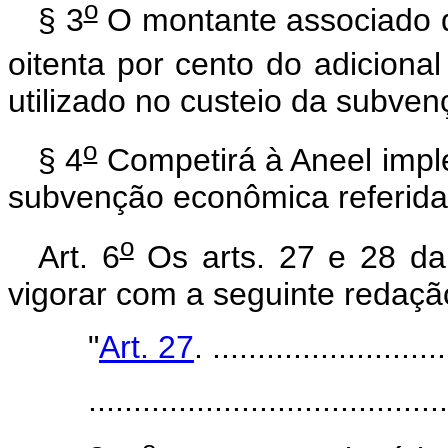
o
§ 3
O montante associado 
oitenta por cento do adicional
utilizado no custeio da subvenç
o
§ 4
Competirá à Aneel impl
subvenção econômica referida 
o
Art. 6
Os arts. 27 e 28 da
vigorar com a seguinte redaçã
"
Art. 27
. ..........................
........................................