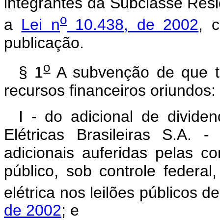
integrantes da Subclasse Resi
o
a
Lei n
10.438, de 2002
, 
publicação.
o
§ 1
A subvenção de que tr
recursos financeiros oriundos:
I - do adicional de divide
Elétricas Brasileiras S.A. -
adicionais auferidas pelas c
público, sob controle federa
elétrica nos leilões públicos d
de 2002
; e