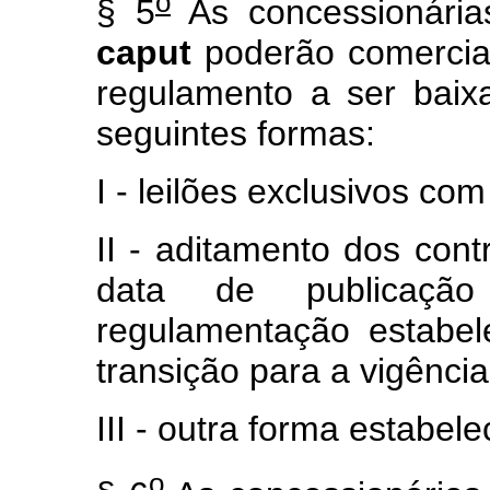
o
§ 5
As concessionária
caput
poderão comercial
regulamento a ser baix
seguintes formas:
I - leilões exclusivos co
II - aditamento dos con
data de publicaçã
regulamentação estabel
transição para a vigência
III - outra forma estabe
o