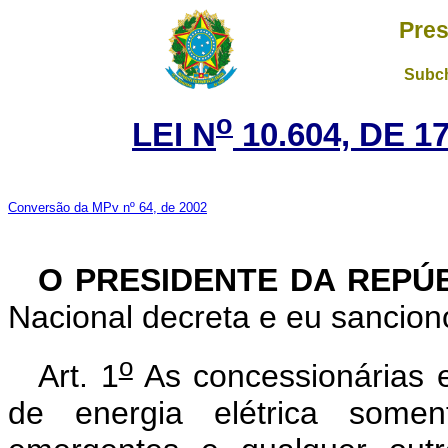
Pres
Subch
o
LEI N
10.604, DE 
Conversão da MPv nº 64, de 2002
O PRESIDENTE DA REPÚ
Nacional decreta e eu sanciono
o
Art. 1
As concessionárias e
de energia elétrica somen