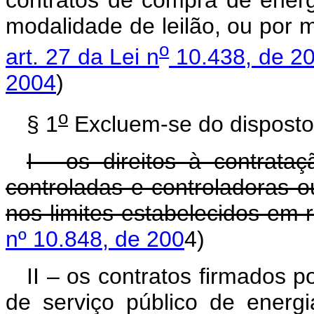
contratos de compra de energi
modalidade de leilão, ou por m
o
art. 27 da Lei n
10.438, de 20
2004
)
o
§ 1
Excluem-se do dispost
I - os direitos à contrata
controladas e controladoras 
nos limites estabelecidos em
nº 10.848, de 200
4)
II – os contratos firmados p
de serviço público de energ