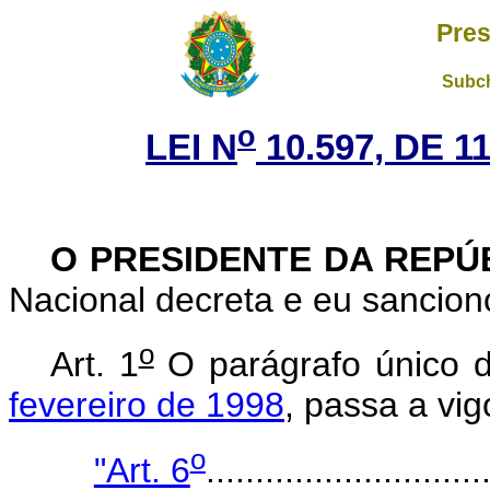
Pres
Subch
o
LEI N
10.597, DE 
O PRESIDENTE DA REPÚ
Nacional decreta e eu sanciono
o
Art. 1
O parágrafo único d
fevereiro de 1998
, passa a vi
o
"Art. 6
............................