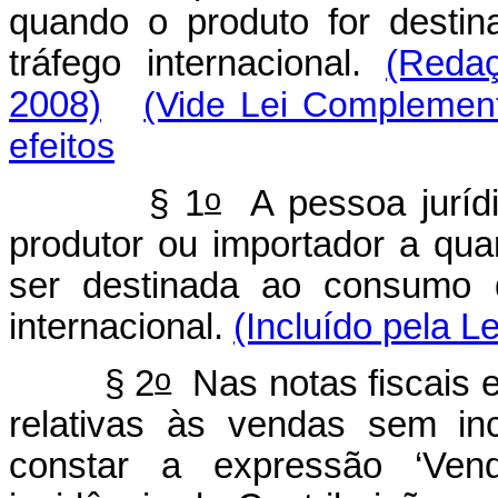
quando o produto for desti
tráfego internacional.
(Reda
2008)
(Vide Lei Complement
efeitos
o
§ 1
A pessoa jurídic
produtor ou importador a qu
ser destinada ao consumo 
internacional.
(Incluído pela L
o
§ 2
Nas notas fiscais e
relativas às vendas sem inc
constar a expressão ‘Ven