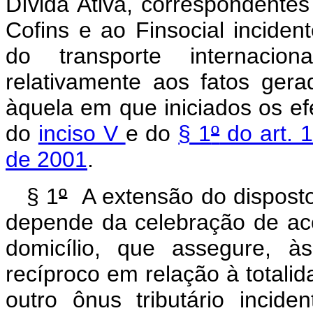
Dívida Ativa, correspondentes
Cofins e ao Finsocial inciden
do transporte internacio
relativamente aos
fatos gera
àquela em que iniciados os ef
do
inciso V
e do
§ 1
º
do art. 
de 2001
.
§ 1
º
A extensão do disposto
depende da celebração de ac
domicílio, que assegure, às
recíproco em relação à totali
outro ônus tributário incid