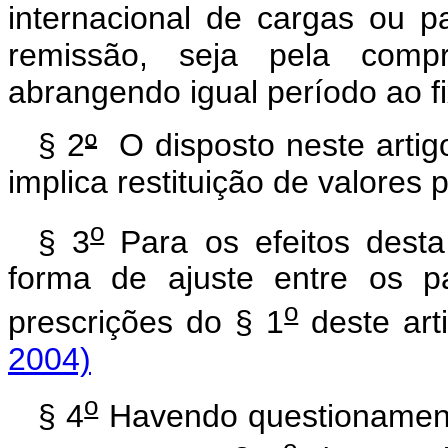
internacional de cargas ou p
remissão, seja pela comp
abrangendo igual período ao 
§ 2
º
O disposto neste artigo
implica restituição de valores 
o
§ 3
Para os efeitos desta
forma de ajuste entre os p
o
prescrições do § 1
deste art
2004)
o
§ 4
Havendo questionamento 