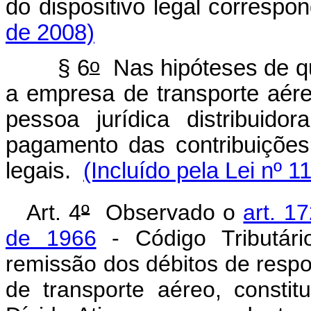
do dispositivo legal corresp
de 2008)
o
§ 6
Nas hipóteses de qu
a empresa de transporte aére
pessoa jurídica distribuid
pagamento das contribuições
legais.
(Incluído pela Lei nº 1
Art. 4
º
Observado o
art. 1
de 1966
- Código Tributári
remissão dos débitos de resp
de transporte aéreo, consti