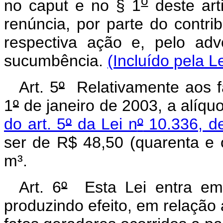
o
no caput e no § 1
deste art
renúncia, por parte do contri
respectiva ação e, pelo ad
sucumbência.
(Incluído pela L
Art. 5
º
Relativamente aos fa
1
º
de janeiro de 2003, a alíquo
do art. 5
º
da Lei n
º
10.336, d
ser de R$ 48,50 (quarenta e o
m³.
Art. 6
º
Esta Lei entra em 
produzindo efeito, em relação 