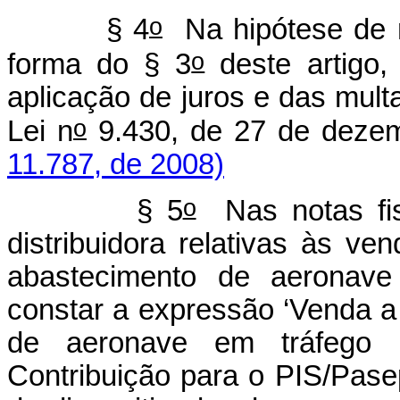
o
§ 4
Na hipótese de n
o
forma do § 3
deste artigo,
aplicação de juros e das mult
o
Lei n
9.430, de 27 de deze
11.787, de 2008)
o
§ 5
Nas notas fisc
distribuidora relativas às v
abastecimento de aeronave 
constar a expressão ‘Venda 
de aeronave em tráfego in
Contribuição para o PIS/Pase