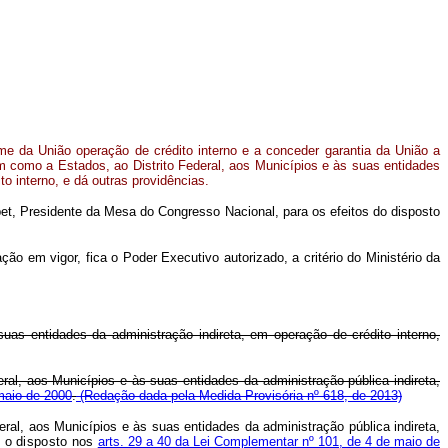
me da União operação de crédito interno e a conceder garantia da União a
em como a Estados, ao Distrito Federal, aos Municípios e às suas entidades
to interno, e dá outras providências.
et, Presidente da Mesa do Congresso Nacional, para os efeitos do disposto
ão em vigor, fica o Poder Executivo autorizado, a critério do Ministério da
suas entidades da administração indireta, em operação de crédito interno,
eral, aos Municípios e às suas entidades da administração pública indireta,
maio de 2000
.
(Redação dada pela Medida Provisória nº 618, de 2013)
deral, aos Municípios e às suas entidades da administração pública indireta,
l o disposto nos
arts. 29 a 40 da Lei Complementar nº 101, de 4 de maio de