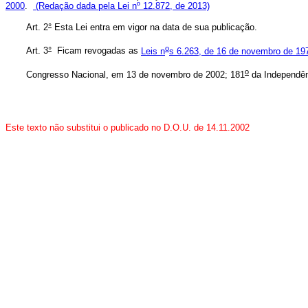
2000
.
(Redação dada pela Lei nº 12.872, de 2013)
Art. 2
°
Esta Lei entra em vigor na data de sua publicação.
o
Art. 3
°
Ficam revogadas as
Leis n
s 6.263, de 16 de novembro de 19
o
Congresso Nacional, em 13 de novembro de 2002; 181
da Independên
Este texto não substitui o publicado no D.O.U. de 14.11.2002