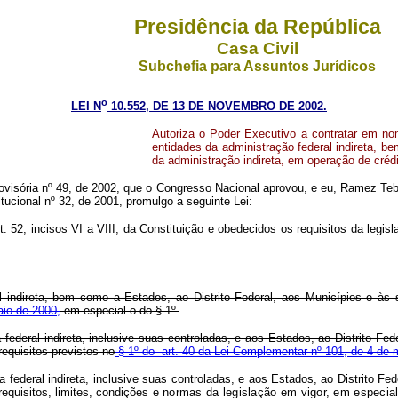
Presidência da República
Casa Civil
Subchefia para Assuntos Jurídicos
o
LEI N
10.552, DE 13 DE NOVEMBRO DE 2002.
Autoriza o Poder Executivo a contratar em no
entidades da administração federal indireta, b
da administração indireta, em operação de crédi
visória nº 49, de 2002, que o Congresso Nacional aprovou, e eu, Ramez Teb
ucional nº 32, de 2001, promulgo a seguinte Lei:
, incisos VI a VIII, da Constituição e obedecidos os requisitos da legislaç
l indireta, bem como a Estados, ao Distrito Federal, aos Municípios e às 
aio de 2000,
em especial o do § 1º.
 federal indireta, inclusive suas controladas, e aos Estados, ao Distrito Fed
equisitos previstos no
§ 1º do art. 40 da Lei Complementar nº 101, de 4 de 
a federal indireta, inclusive suas controladas, e aos Estados, ao Distrito Fe
equisitos, limites, condições
e normas da legislação em vigor, em especia