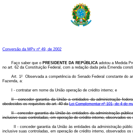
Conversão da MPv nº 49, de 2002
Faço saber que o
PRESIDENTE DA REPÚBLICA
adotou a Medida Pro
no art. 62 da Constituição Federal, com a redação dada pela Emenda constit
Art. 1
°
Observada a competência do Senado Federal constante do art. 52
Fazenda, a:
I - contratar em nome da União operação de crédito interno; e
II - conceder garantia da União a entidades da administração federa
obedecidos os requisitos do art. 40 da
Lei Complementar nº 101, de 4 de m
II - conceder garantia da União às entidades da administração pública
inclusive suas controladas, em operação de crédito interno, observados os r
II - conceder garantia da União às entidades da administração públic
inclusive suas controladas, em operação de crédito interno, observados os r