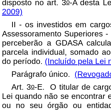
o
disposto no art. 3
-A desta L
2009)
II - os investidos em car
Assessoramento Superiores - D
perceberão a GDASA calcul
parcela individual, somado ao 
do período.
(Incluído pela Lei
Parágrafo único.
(Revogado
o
Art. 3
-E.
O titular de carg
Lei quando não se encontrar e
ou no seu órgão ou entidad