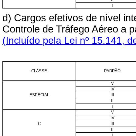
I
d) Cargos efetivos de nível i
Controle de Tráfego Aéreo a p
(Incluído pela Lei nº 15.141, d
CLASSE
PADRÃO
V
IV
ESPECIAL
III
II
I
V
IV
C
III
II
I