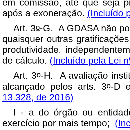
em comissão, até que seja p
após a exoneração.
(Incluído 
o
Art. 3
-G.
A GDASA não pod
quaisquer outras gratificaçõ
produtividade, independent
de cálculo.
(Incluído pela Lei 
o
Art. 3
-H. A avaliação insti
o
alcançado pelos arts. 3
-D 
13.328, de 2016)
I - a do órgão ou entida
exercício por mais tempo;
(In