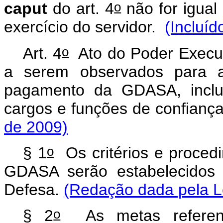
o
caput
do art. 4
não for igual
exercício do servidor.
(Incluíd
o
Art. 4
Ato do Poder Executi
a serem observados para a
pagamento da GDASA, inclu
cargos e funções de confianç
de 2009)
o
§ 1
Os critérios e procedi
GDASA serão estabelecidos 
Defesa.
(Redação dada pela Le
o
§ 2
As metas referent