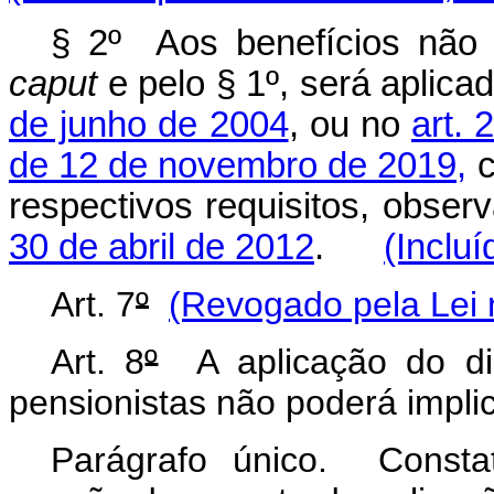
§ 2º Aos benefícios não a
caput
e pelo § 1º, será aplica
de junho de 2004
, ou no
art. 
de 12 de novembro de 2019,
c
respectivos requisitos, obser
30 de abril de 2012
.
(Incluí
Art. 7
º
(Revogado pela Lei 
Art. 8
º
A aplicação do dis
pensionistas não poderá impli
Parágrafo único. Consta