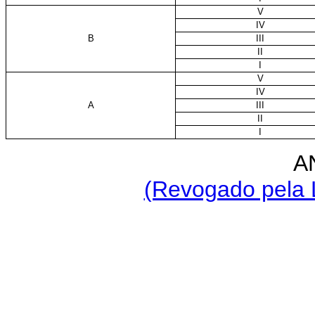
V
IV
B
III
II
I
V
IV
A
III
II
I
A
(Revogado pela L