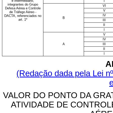
e intermediário,
I
integrantes do Grupo
VI
Defesa Aérea e Controle
V
de Tráfego Aéreo -
IV
DACTA, referenciados no
B
art. 1º
III
II
I
V
IV
A
III
II
I
A
(Redação dada pela Lei nº
e
VALOR DO PONTO DA GRA
ATIVIDADE DE CONTRO