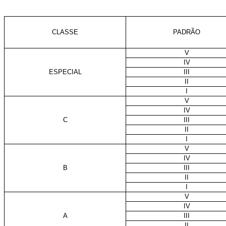
CLASSE
PADRÃO
V
IV
ESPECIAL
III
II
I
V
IV
C
III
II
I
V
IV
B
III
II
I
V
IV
A
III
II