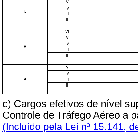
V
IV
C
III
II
I
VI
V
IV
B
III
II
I
V
IV
A
III
II
I
c) Cargos efetivos de nível s
Controle de Tráfego Aéreo a p
(Incluído pela Lei nº 15.141, d