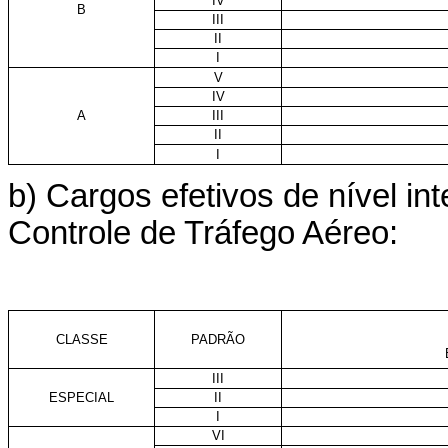
IV
B
III
II
I
V
IV
A
III
II
I
b) Cargos efetivos de nível i
Controle de Tráfego Aéreo:
CLASSE
PADRÃO
III
ESPECIAL
II
I
VI