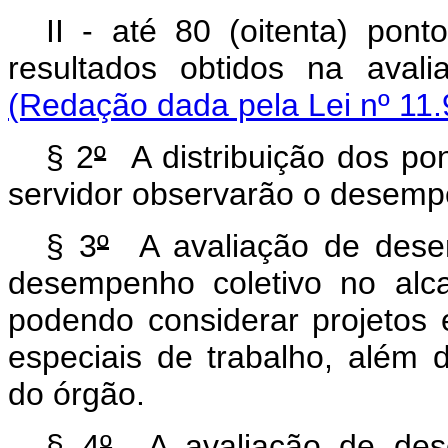
II - até 80 (oitenta) pon
resultados obtidos na avali
(Redação dada pela Lei nº 11.
§ 2
º
A distribuição dos pon
servidor observarão o desempen
§ 3
º
A avaliação de desemp
desempenho coletivo no alca
podendo considerar projetos e
especiais de trabalho, além d
do órgão.
§ 4
º
A avaliação de desem