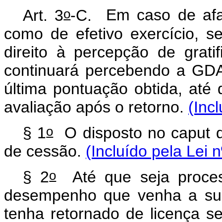
o
Art. 3
-C.
Em caso de afa
como de efetivo exercício, 
direito à percepção de grat
continuará percebendo a GD
última pontuação obtida, até
avaliação após o retorno.
(Inc
o
§ 1
O disposto no caput de
de cessão.
(Incluído pela Lei 
o
§ 2
Até que seja proces
desempenho que venha a surti
tenha retornado de licença 