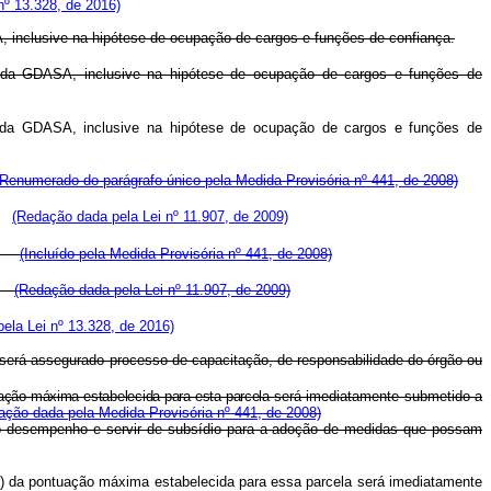
 nº 13.328, de 2016)
, inclusive na hipótese de ocupação de cargos e funções de confiança.
 da GDASA, inclusive na hipótese de ocupação de cargos e funções de
 da GDASA, inclusive na hipótese de ocupação de cargos e funções de
(Renumerado do parágrafo único pela Medida Provisória nº 441, de 2008)
a.
(Redação dada pela Lei nº 11.907, de 2009)
sa.
(Incluído pela Medida Provisória nº 441, de 2008)
a.
(Redação dada pela Lei nº 11.907, de 2009)
pela Lei nº 13.328, de 2016)
, será assegurado processo de capacitação, de responsabilidade do órgão ou
uação máxima estabelecida para esta parcela
será imediatamente submetido a
ação dada pela Medida Provisória nº 441, de 2008)
 do desempenho e servir de subsídio para a adoção de medidas que possam
to) da pontuação máxima estabelecida para essa parcela será imediatamente