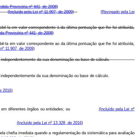
edida Provisória nº 441, de 2008)
dor.
(Incluído pela Lei nº 11.907, de 2009)
(Revogado pela Lei
-la em valor correspondente à da última pontuação que lhe foi atribuída,
ida Provisória nº 441, de 2008)
la em valor correspondente ao da última pontuação que lhe foi atribuída,
 nº 11.907, de 2009)
, independentemente da sua denominação ou base de cálculo.
tividade, independentemente da sua denominação ou base de cálculo.
de 2016)
mero de dias em diferentes órgãos ou entidades; ou
(Incluído pela Lei nº
dacional.
(Incluído pela Lei nº 13.328, de 2016)
ela chefia imediata quando a regulamentação da sistemática para avaliação