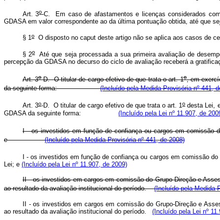
o
Art. 3
-C.
Em caso de afastamentos e licenças considerados como 
GDASA em valor correspondente ao da última pontuação obtida, até q
o
§ 1
O disposto no caput deste artigo não se aplica aos c
o
§ 2
Até que seja processada a sua primeira avaliação de desempen
percepção da GDASA no decurso do ciclo de avaliação receberá a gra
o
o
Art. 3
-D.
O titular de cargo efetivo de que trata o art. 1
, em exercí
da seguinte forma:
(Incluído pela Medida Provisória nº 441, 
o
o
Art. 3
-D.
O titular de cargo efetivo de que trata o art. 1
desta Lei, 
GDASA da seguinte forma:
(Incluído pela Lei nº 11.907, de 200
I - os investidos em função de confiança ou cargos em comissão d
e
(Incluído pela Medida Provisória nº 441, de 2008)
I - os investidos em função de confiança ou cargos em comissão do 
Lei; e
(Incluído pela Lei nº 11.907, de 2009)
II - os investidos em cargos em comissão do Grupo-Direção e Asses
ao resultado da avaliação institucional do período.
(Incluído pela Medida P
II - os investidos em cargos em comissão do Grupo-Direção e Asse
ao resultado da avaliação institucional do período.
(Incluído pela Lei nº 11