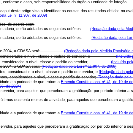
cional, conforme o caso, sob responsabilidade do órgão ou entidade de
 caput deste artigo visa a identificar as causas dos resultados obtidos na 
ela Lei nº 11.907, de 2009)
ões, de acordo com:
entadoria, serão adotados os seguintes critérios:
(Redação dada pela Medi
sentadoria, serão adotados os seguintes critérios:
(Redação dada pela Lei 
fevereiro de 2004, a GDASA será:
(Redação dada pela Medida Provisória n
ntos, considerados o nível, classe e padrão do servidor; e
(Incluído
ontos, considerados o nível, classe e padrão do servidor;
(Incluído pe
o de 2004, a GDASA será:
(Redação dada pela Lei nº 11.907, de 2009)
tos, considerados o nível, classe e padrão do servidor; e
(Redação dada pela 
ntos, considerados o nível, classe e padrão do servidor;
(Redação dada pela L
alidade e a paridade de que tratam a
Emenda Constitucional nº 41, de 19 de 
86, de 2024)
do servidor, para aqueles que perceberam a gratificação por período inferi
 últimos sessenta meses de atividade, para aqueles que perceberam a grati
alidade e a paridade de que tratam a
Emenda Constitucional nº 41, de 19 de 
servidor, para aqueles que perceberam a gratificação por período inferior a s