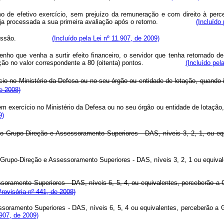
de efetivo exercício, sem prejuízo da remuneração e com direito à perce
ue seja processada a sua primeira avaliação após o retorno.
(Incluído
asos de cessão.
(Incluído pela Lei nº 11.907, de 2009)
ho que venha a surtir efeito financeiro, o servidor que tenha retornado d
tificação no valor correspondente a 80 (oitenta) pontos.
(Incluído pel
cio no Ministério da Defesa ou no seu órgão ou entidade de lotação, quand
de 2008)
em exercício no Ministério da Defesa ou no seu órgão ou entidade de lotação
9)
o Grupo-Direção e Assessoramento Superiores - DAS, níveis 3, 2, 1, ou eq
Grupo-Direção e Assessoramento Superiores - DAS, níveis 3, 2, 1 ou equiva
soramento Superiores - DAS, níveis 6, 5, 4, ou equivalentes, perceberão 
rovisória nº 441, de 2008)
ssoramento Superiores - DAS, níveis 6, 5, 4 ou equivalentes, perceberão a
.907, de 2009)