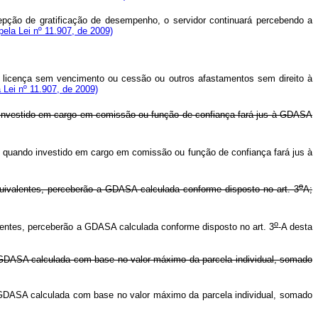
pção de gratificação de desempenho, o servidor continuará percebendo a
 pela Lei nº 11.907, de 2009)
e licença sem vencimento ou cessão ou outros afastamentos sem direito à
a Lei nº 11.907, de 2009)
o investido em cargo em comissão ou função de confiança fará jus à GDASA
, quando investido em cargo em comissão ou função de confiança fará jus à
o
uivalentes, perceberão a GDASA calculada conforme disposto no art. 3
A;
o
lentes, perceberão a GDASA calculada conforme disposto no art. 3
-A desta
a GDASA calculada com base no valor máximo da parcela individual, somado
 GDASA calculada com base no valor máximo da parcela individual, somado