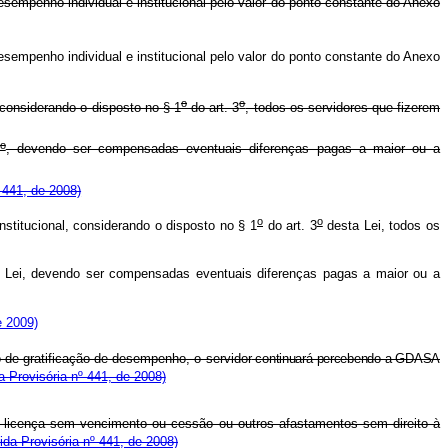
sempenho individual e institucional pelo valor do ponto constante do Anexo
sempenho individual e institucional pelo valor do ponto constante do Anexo
o
o
 considerando o disposto no § 1
do art. 3
, todos os servidores que fizerem
o
, devendo ser compensadas eventuais diferenças pagas a maior ou a
 441, de 2008)
o
o
nstitucional, considerando o disposto no § 1
do art. 3
desta Lei, todos os
 Lei, devendo ser compensadas eventuais diferenças pagas a maior ou a
e 2009)
 de gratificação de desempenho, o servidor
continuará percebendo a GDASA
a Provisória nº 441, de 2008)
e licença sem vencimento ou cessão ou outros afastamentos sem direito à
ida Provisória nº 441, de 2008)