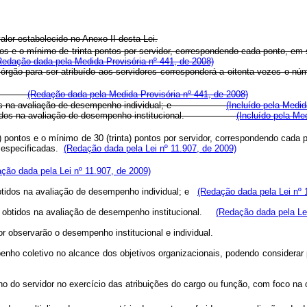
alor estabelecido no Anexo II desta Lei.
s e o mínimo de trinta pontos por servidor, correspondendo cada ponto, em s
Redação dada pela Medida Provisória nº 441, de 2008)
 órgão para ser atribuído aos servidores corresponderá a oitenta vezes o nú
buída:
(Redação dada pela Medida Provisória nº 441, de 2008)
os obtidos na avaliação de desempenho individual; e
(Incluído pela Medid
ados obtidos na avaliação de desempenho institucional.
(Incluído pela Me
ntos e o mínimo de 30 (trinta) pontos por servidor, correspondendo cada po
le especificadas.
(Redação dada pela Lei nº 11.907, de 2009)
ção dada pela Lei nº 11.907, de 2009)
 obtidos na avaliação de desempenho individual; e
(Redação dada pela Lei nº 
dos obtidos na avaliação de desempenho institucional.
(Redação dada pela Lei
r observarão o desempenho institucional e individual.
nho coletivo no alcance dos objetivos organizacionais, podendo considerar pr
 do servidor no exercício das atribuições do cargo ou função, com foco na co