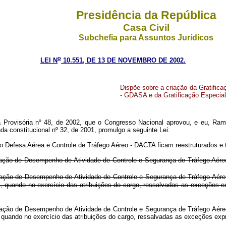
Presidência da República
Casa Civil
Subchefia para Assuntos Jurídicos
o
LEI N
10.551, DE 13 DE NOVEMBRO DE 2002.
Dispõe sobre a criação da Gratific
- GDASA e da Gratificação Especial
Provisória nº 48, de 2002, que o Congresso Nacional aprovou, e eu, Ram
a constitucional nº 32, de 2001, promulgo a seguinte Lei:
po Defesa Aérea e Controle de Tráfego Aéreo - DACTA ficam reestruturados e 
tificação de Desempenho de Atividade de Controle e Segurança de Tráfego Aé
icação de Desempenho de Atividade de Controle e Segurança de Tráfego Aére
 DACTA, quando no exercício das atribuições do cargo, ressalvadas a
icação de Desempenho de Atividade de Controle e Segurança de Tráfego Aére
ACTA, quando no exercício das atribuições do cargo, ressalvadas as ex