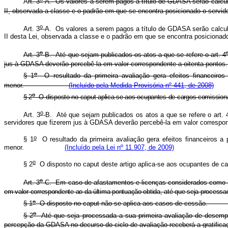
A
rt. 3
-A.
Os valores a serem pagos a título de GDASA serão calcula
II, observada a classe e o padrão em que se encontra posicionado o servid
o
Art. 3
-A.
Os valores a serem pagos a título de GDASA serão calcula
II desta Lei, observada a classe e o padrão em que se encontra posicionado
o
Art. 3
-B.
Até que sejam publicados os atos a que se refere o art. 4
jus à GDASA deverão percebê-la em valor correspondente
a oitenta pont
o
§ 1
O resultado da primeira avaliação gera efeitos financeiros
menor.
(Incluído pela Medida Provisória nº 441, de 2008)
o
§ 2
O disposto no caput aplica-se aos ocupantes de cargos 
o
Art. 3
-B.
Até que sejam publicados os atos a que se refere o art. 
servidores que fizerem jus à GDASA deverão percebê-la em valor correspo
o
§ 1
O resultado da primeira avaliação gera efeitos financeiros a 
menor.
(Incluído pela Lei nº 11.907, de 2009)
o
§ 2
O disposto no caput deste artigo aplica-se aos ocupantes de
o
Art. 3
-C.
Em caso de afastamentos e licenças considerados como de
em valor correspondente ao da última pontuação obtida, até que seja 
o
§ 1
O disposto no caput não se aplica aos casos de cessão.
o
§ 2
Até que seja processada a sua primeira avaliação de desempen
percepção da GDASA no decurso do ciclo de avaliação receberá a gr