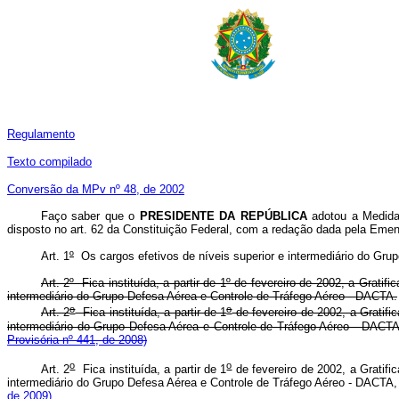
Regulamento
T
exto compilado
Conversão da MPv nº 48, de 2002
Faço saber que o
PRESIDENTE DA REPÚBLICA
adotou a Medida 
disposto no art. 62 da Constituição Federal, com a redação dada pela Emend
Art. 1
º
Os cargos efetivos de níveis superior e intermediário do Gru
Art. 2º Fica instituída, a partir de 1º de fevereiro de 2002, a Gra
intermediário do Grupo Defesa Aérea e Controle de Tráfego Aéreo - DACTA.
o
o
Art. 2
Fica instituída, a partir de 1
de fevereiro de 2002, a Gratif
intermediário do Grupo Defesa Aérea e Controle de Tráfego Aéreo -
Provisória nº 441, de 2008)
o
o
Art. 2
Fica instituída, a partir de 1
de fevereiro de 2002, a Gratif
intermediário do Grupo Defesa Aérea e Controle de Tráfego Aéreo - D
de 2009)