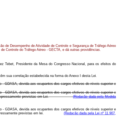
ação de Desempenho de Atividade de Controle e Segurança de Tráfego Aéreo
 de Controle do Tráfego Aéreo - GECTA, e dá outras providências.
ez Tebet, Presidente da Mesa do Congresso Nacional, para os efeitos do
têm sua correlação estabelecida na forma do Anexo I desta Lei.
reo - GDASA, devida aos ocupantes dos cargos efetivos de níveis superior e
o - GDASA, devida aos ocupantes dos cargos efetivos de níveis superior e
s exceções expressamente previstas em Lei.
(Redação dada pela Medida
o - GDASA, devida aos ocupantes dos cargos efetivos de níveis superior e
ceções expressamente previstas em lei.
(Redação dada pela Lei nº 11.907,