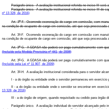
Parágrafo único. A avaliação institucional referida no inciso 
Parágrafo único. A avaliação institucional referida no inciso I
nº 13.328, de 2016)
o
Art. 3
-F.
Ocorrendo exoneração do cargo em comissão, com manutenç
na condição de ocupante de cargo em comissão, até que seja processada a
o
Art. 3
-F.
Ocorrendo exoneração do cargo em comissão com manutençã
na condição de ocupante de cargo em comissão, até que seja proc
o
Art. 3
-G.
A GDASA não poderá ser paga cumulativamente com quais
(Incluído pela Medida Provisória nº 441, de 2008)
o
Art. 3
-G.
A GDASA não poderá ser paga cumulativamente com qu
(Incluído pela Lei nº 11.907, de 2009)
o
Art. 3
-H. A avaliação institucional considerada para o servidor alcan
I - a do órgão ou entidade onde o servidor permaneceu em 
II - a do órgão ou entidade onde o servidor se encontrar em 
13.328, de 2016)
III - a do órgão de origem, quando requisitado ou cedido para ó
Parágrafo único. A avaliação individual do servidor alcançado pelo inc
o