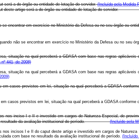
put será a do órgão ou entidade de lotação do servidor.
(Incluído pela Medida P
do caput deste artigo será a do órgão ou entidade de lotação do servidor
o se encontrar em exercício no Ministério da Defesa ou no seu órgão ou ent
 quando não se encontrar em exercício no Ministério da Defesa ou no
efesa, situação na qual perceberá a GDASA com base nas regras aplicáveis 
a nº 441, de 2008)
efesa, situação na qual perceberá a GDASA com base nas regras aplicáveis 
 2009)
 ou em casos previstos em lei, situação na qual perceberá a GDASA conforme 
lica ou em casos previstos em lei, situação na qual perceberá a GDASA 
cados nos inciso I e II e investido em cargos de Natureza Especial, de pr
esultado da avaliação institucional do período.
(Incluído pela M
dos nos incisos I e II do caput deste artigo e investido em cargos de Natu
culada com base no resultado da avaliação institucional do período.
(Incluído