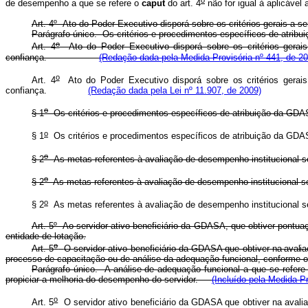
de desempenho a que se refere o
caput
do art. 4
não for igual à aplic
Art. 4º Ato do Poder Executivo disporá sobre os critérios gerais a
Parágrafo único. Os critérios e procedimentos específicos de atribu
o
Art. 4
Ato do Poder Executivo disporá sobre os critérios gera
confiança.
(Redação dada pela Medida Provisória nº 441, de 20
o
Art. 4
Ato do Poder Executivo disporá sobre os critérios gera
confiança.
(Redação dada pela Lei nº 11.907, de 2009)
o
§ 1
Os critérios e procedimentos específicos de atribuição da GDA
o
§ 1
Os critérios e procedimentos específicos de atribuição 
o
§ 2
As metas referentes à avaliação de desempenho instituci
o
§ 2
As metas referentes à avaliação de desempenho instituci
o
§ 2
As metas referentes à avaliação de desempenho instituci
Art. 5º Ao servidor ativo beneficiário da GDASA, que obtiver pontua
entidade de lotação.
o
Art. 5
O servidor ativo beneficiário da GDASA que obtiver
na avalia
processo de capacitação ou de análise da adequação funcional, conforme o 
Parágrafo único. A análise de adequação funcional a que se refer
propiciar a melhoria do desempenho do servidor.
(Incluído pela Medida Pr
o
Art. 5
O servidor ativo beneficiário da GDASA que obtiver na avali