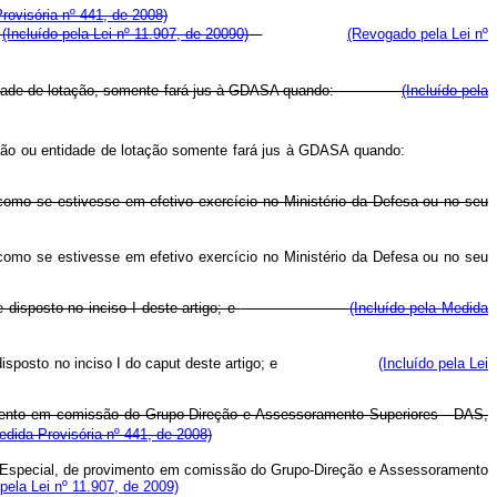
rovisória nº 441, de 2008)
.
(Incluído pela Lei nº 11.907, de 20090)
(Revogado pela Lei nº
idade de lotação, somente fará jus à GDASA quando:
(Incluído pela
 seu órgão ou entidade de lotação somente fará jus à GDASA quando:
como se estivesse em efetivo exercício no Ministério da Defesa ou no seu
como se estivesse em efetivo exercício no Ministério da Defesa ou no seu
disposto no inciso I deste artigo; e
(Incluído pela Medida
conforme disposto no inciso I do caput deste artigo; e
(Incluído pela Lei
ovimento em comissão do Grupo-Direção e Assessoramento Superiores - DAS,
edida Provisória nº 441, de 2008)
reza Especial, de provimento em comissão do Grupo-Direção e Assessoramento
 pela Lei nº 11.907, de 2009)