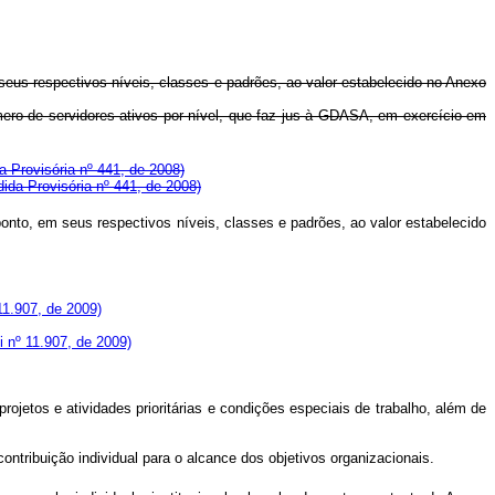
eus respectivos níveis, classes e padrões, ao valor estabelecido no Anexo
mero de servidores ativos por nível, que faz jus à GDASA, em exercício em
a Provisória nº 441, de 2008)
dida Provisória nº 441, de 2008)
nto, em seus respectivos níveis, classes e padrões, ao valor estabelecido
11.907, de 2009)
 nº 11.907, de 2009)
ojetos e atividades prioritárias e condições especiais de trabalho, além de
ntribuição individual para o alcance dos objetivos organizacionais.