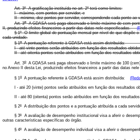
Art. 3º A gratificação instituída no art. 2º terá como limites:
I - máximo, cem pontos por servidor; e
II - mínimo, dez pontos por servidor, correspondendo cada ponto ao v
o
Art. 3
A GDASA
será paga observado o limite máximo de cem ponto
II,
produzindo efeitos financeiros a partir das datas nele especificadas
.
(
§ 1º O limite global de pontuação mensal por nível de que dispõe o
cada unidade.
o
§ 1
A pontuação referente à GDASA está assim distri
I - até vinte pontos serão atribuídos em função dos resultad
II - até oitenta pontos serão atribuídos em função dos result
o
Art. 3
A GDASA será paga observado o limite máximo de 100 (cem) po
no Anexo II desta Lei, produzindo efeitos financeiros a partir das datas ne
o
§ 1
A pontuação referente à GDASA está assim distribuída:
(Reda
I - até 20 (vinte) pontos serão atribuídos em função dos resultados
II - até 80 (oitenta) pontos serão atribuídos em função dos resulta
§ 2
º
A distribuição dos pontos e a pontuação atribuída a cada servido
§ 3
º
A avaliação de desempenho institucional visa a aferir o desempe
outras características específicas do órgão.
§ 4
º
A avaliação de desempenho individual visa a aferir o desempenho
o