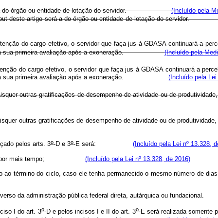
III será a do órgão ou entidade de lotação do servidor.
(Incluído pela M
II do caput deste artigo será a do órgão ou entidade de lotação do servi
ão do cargo efetivo, o servidor que faça jus à GDASA continuará a percebê
 sua primeira avaliação após a exoneração.
(Incluído pela Med
o do cargo efetivo, o servidor que faça jus à GDASA continuará a percebê-
essada a sua primeira avaliação após a exoneração.
(Incluído pela Lei
quer outras gratificações de desempenho de atividade ou de produtividade
aisquer outras gratificações de desempenho de atividade ou de produ
o
o
çado pelos arts. 3
-D e 3
-E será:
(Incluído pela Lei nº 13.328, 
exercício por mais tempo;
(Incluído pela Lei nº 13.328, de 2016)
exercício ao término do ciclo, caso ele tenha permanecido o mesmo nú
rgão diverso da administração pública federal direta, autárquica ou fun
o
o
iso I do art. 3
-D e pelos incisos I e II do art. 3
-E será realizada somente p