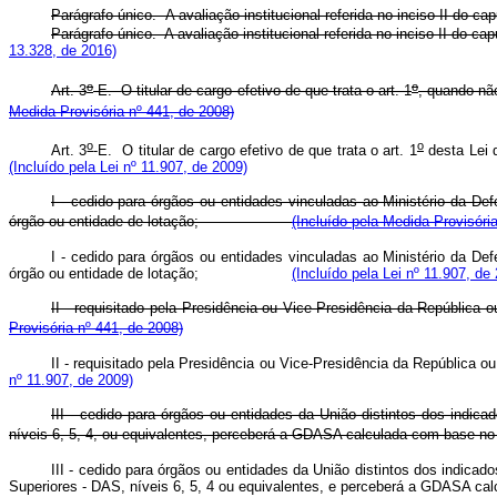
Parágrafo único. A avaliação institucional referida no inciso II do ca
Parágrafo único. A avaliação institucional referida no inciso II 
13.328, de 2016)
o
o
Art. 3
-E.
O titular de cargo efetivo de que trata o art. 1
, quando nã
Medida Provisória nº 441, de 2008)
o
o
Art. 3
-E.
O titular de cargo efetivo de que trata o art. 1
desta Lei
(Incluído pela Lei nº 11.907, de 2009)
I - cedido para órgãos ou entidades vinculadas ao Ministério da D
órgão ou entidade de lotação;
(Incluído pela Medida Provisóri
I - cedido para órgãos ou entidades vinculadas ao Ministério da D
órgão ou entidade de lotação;
(Incluído pela Lei nº 11.907, de
II - requisitado pela Presidência ou Vice-Presidência da República
Provisória nº 441, de 2008)
II - requisitado pela Presidência ou Vice-Presidência da Repúb
nº 11.907, de 2009)
III - cedido para órgãos ou entidades da União distintos dos indi
níveis 6, 5, 4, ou equivalentes, perceberá a GDASA calculada com base no r
III - cedido para órgãos ou entidades da União distintos dos indica
Superiores - DAS, níveis 6, 5, 4 ou equivalentes, e perceberá a GDASA cal