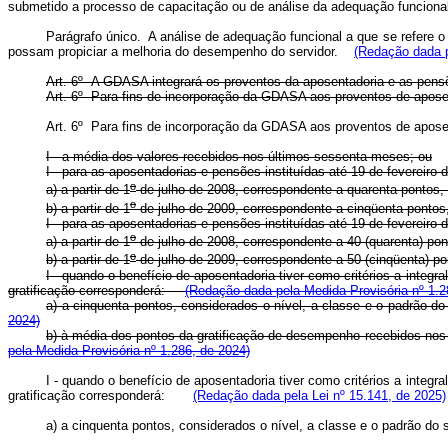
submetido a processo de capacitação ou de análise da adequação fun
Parágrafo único. A análise de adequação funcional a que se refere o
possam propiciar a melhoria do desempenho do servidor.
(Redação dada p
Art. 6º A GDASA integrará os proventos da aposentadoria e as pens
Art. 6º Para fins de incorporação da GDASA aos proventos de apos
Art. 6º Para fins de incorporação da GDASA aos proventos de apo
I - a média dos valores recebidos nos últimos sessenta meses; ou
I -
para as aposentadorias e pensões instituídas até 19 de 
o
a) a partir de 1
de julho de 2008, correspondente a quarenta po
o
b) a partir de 1
de julho de 2009, correspondente a cinqüenta p
I -
para as aposentadorias e pensões instituídas até 19 de fevereir
o
a) a partir de 1
de julho de 2008, correspondente a 40 (quarenta) pon
o
b) a partir de 1
de julho de 2009, correspondente a 50 (cinqüenta) po
I - quando o benefício de aposentadoria tiver como critérios a integr
gratificação corresponderá:
(Redação dada pela Medida Provisória nº 1.2
a) a cinquenta pontos, considerados o nível, a classe e o padrão 
2024)
b) à média dos pontos da gratificação de desempenho recebidos nos
pela Medida Provisória nº 1.286, de 2024)
I - quando o benefício de aposentadoria tiver como critérios a integr
gratificação corresponderá:
(Redação dada pela Lei nº 15.141, de 2025)
a) a cinquenta pontos, considerados o nível, a classe e o padrão do 