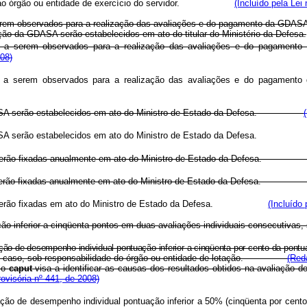
ável ao órgão ou entidade de exercício do servidor.
(Incluído pela Lei
 serem observados para a realização das avaliações e do pagamento da GDASA
ição da GDASA serão estabelecidos em ato do titular do Ministério da Defesa.
is a serem observados para a realização das avaliações e do pagamento
08)
is a serem observados para a realização das avaliações e do pagamento
SA serão estabelecidos em ato do Ministro de Estado da Defesa.
da GDASA serão estabelecidos em ato do Ministro de Estado da Defes
onal serão fixadas anualmente em ato do Ministro de Estado da Defe
onal serão fixadas anualmente em ato do Ministro de Estado da Defes
onal serão fixadas em ato do Ministro de Estado da Defesa.
(Incluído 
ção inferior a cinqüenta pontos em duas avaliações individuais consecutivas
ção de desempenho individual pontuação inferior a cinqüenta por cento da pont
caso, sob responsabilidade do órgão ou entidade de lotação.
(Red
e o
caput
visa a identificar as causas dos resultados obtidos na avaliação
ovisória nº 441, de 2008)
ação de desempenho individual pontuação inferior a 50% (cinqüenta por cen