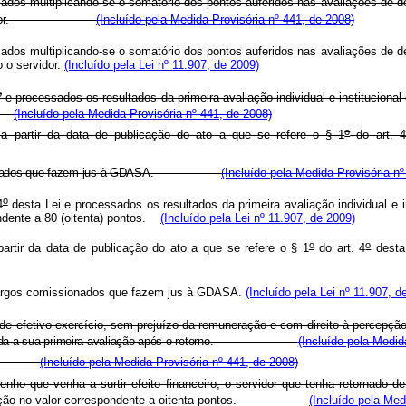
dos multiplicando-se o somatório dos pontos auferidos nas avaliações de de
or.
(Incluído pela Medida Provisória nº 441, de 2008)
dos multiplicando-se o somatório dos pontos auferidos nas avaliações de de
 o servidor.
(Incluído pela Lei nº 11.907, de 2009)
o
e processados os resultados da primeira avaliação individual e institucional
os.
(Incluído pela Medida Provisória nº 441, de 2008)
o
 a partir da data de publicação do ato a que se refere
o § 1
do
art. 4
comissionados que fazem jus à GDASA.
(Incluído pela Medida Provisória nº
o
4
desta Lei e processados os resultados da primeira avaliação individual e i
ndente a 80 (oitenta) pontos.
(Incluído pela Lei nº 11.907, de 2009)
o
o
partir da data de publicação do ato a que se refere o § 1
do art. 4
desta
 cargos comissionados que fazem jus à GDASA.
(Incluído pela Lei nº 11.907, d
 efetivo exercício, sem prejuízo da remuneração e com direito à percepção
processada a sua primeira avaliação após o retorno.
(Incluído pela Medid
(Incluído pela Medida Provisória nº 441, de 2008)
ho que venha a surtir efeito financeiro, o servidor que tenha retornado d
atificação no valor correspondente a oitenta pontos.
(Incluído pela Med