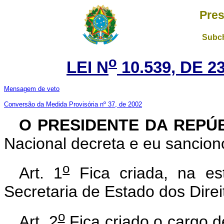
Pres
Subch
o
LEI N
10.539, DE 
Mensagem de veto
Conversão da Medida Provisória nº 37, de 2002
O PRESIDENTE DA REPÚ
Nacional decreta e eu sanciono
o
Art. 1
Fica criada, na es
Secretaria de Estado dos Direi
o
Art. 2
Fica criado o cargo d