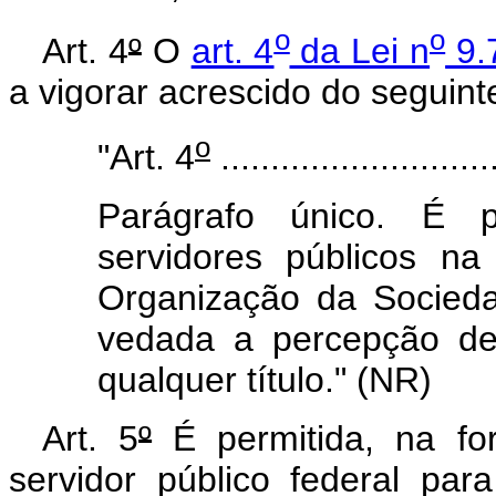
o
o
Art. 4
º
O
art. 4
da Lei n
9.
a vigorar acrescido do seguint
o
"Art. 4
............................
Parágrafo único. É p
servidores públicos n
Organização da Sociedad
vedada a percepção de
qualquer título." (NR)
Art. 5
º
É permitida, na f
servidor público federal pa