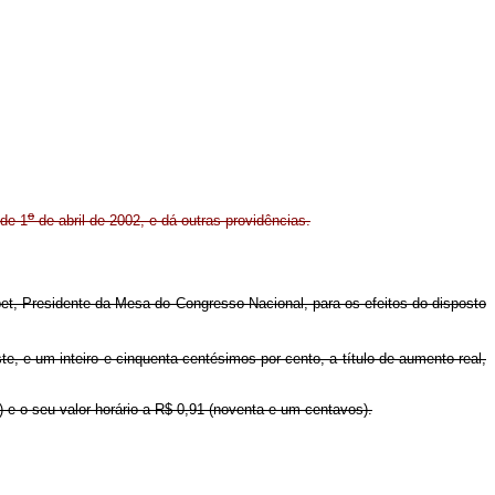
o
 de 1
de abril de 2002, e dá outras providências.
et, Presidente da Mesa do Congresso Nacional, para os efeitos do disposto
te, e um inteiro e cinquenta centésimos por cento, a título de aumento real,
) e o seu valor horário a R$ 0,91 (noventa e um centavos).