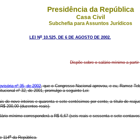
Presidência da República
Casa Civil
Subchefia para Assuntos Jurídicos
o
LEI N
10.525, DE 6 DE AGOSTO DE 2002.
Dispõe sobre o salário mínimo a partir
visória nº 35, de 2002
, que o Congresso Nacional aprovou, e eu, Ramez Teb
tucional nº 32, de 2001, promulgo a seguinte Lei:
s de nove inteiros e quarenta e sete centésimos por cento, a título de reajus
 R$ 200,00 (duzentos reais).
salário mínimo corresponderá a R$ 6,67 (seis reais e sessenta e sete centavos
o
e 114
da República.