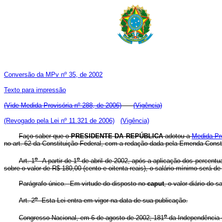
Conversão da MPv nº 35, de 2002
Texto para impressão
(Vide Medida Provisória nº 288, de 2006)
(Vigência)
(Revogado pela Lei nº 11.321 de 2006)
(Vigência)
Faço saber que o
PRESIDENTE DA REPÚBLICA
adotou a
Medida Pro
no art. 62 da Constituição Federal, com a redação dada pela Emenda Consti
o
o
Art. 1
A partir de 1
de abril de 2002, após a aplicação dos percentuai
sobre o valor de R$ 180,00 (cento e oitenta reais), o salário mínimo será de
Parágrafo único. Em virtude do disposto no
caput
, o valor diário do 
o
Art. 2
Esta Lei entra em vigor na data de sua publicação.
o
Congresso Nacional, em 6 de agosto de 2002; 181
da Independência 