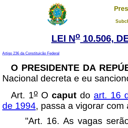
Pres
Subch
o
LEI N
10.506, D
Artigo 236 da Constituição Federal
O PRESIDENTE DA REPÚ
Nacional decreta e eu sanciono
o
Art. 1
O
caput
do
art. 16 
de 1994
, passa a vigorar com
"Art. 16. As vagas serã