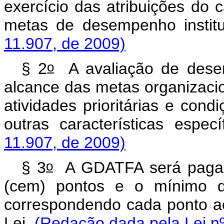
exercício das atribuições do 
metas de desempenho institu
11.907, de 2009)
o
§ 2
A avaliação de desemp
alcance das metas organizacio
atividades prioritárias e cond
outras características espec
11.907, de 2009)
o
§ 3
A GDATFA será paga o
(cem) pontos e o mínimo de
correspondendo cada ponto ao
Lei.
(Redação dada pela Lei nº