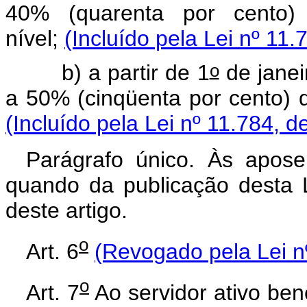
40% (quarenta por cento)
nível;
(Incluído pela Lei nº 11.
o
b) a partir de 1
de janei
a 50% (cinqüenta por cento) d
(Incluído pela Lei nº 11.784, d
Parágrafo único. Às apose
quando da publicação desta Le
deste artigo.
o
Art. 6
(Revogado pela Lei n
o
Art. 7
Ao servidor ativo benef