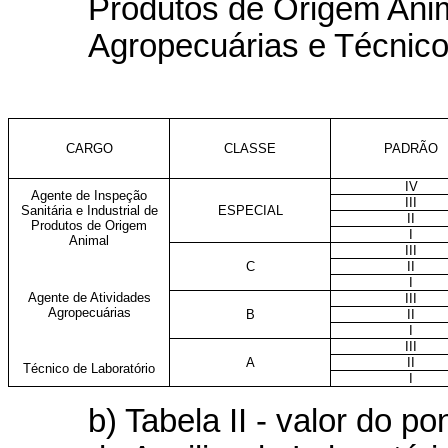
Produtos de Origem Anim
Agropecuárias e Técnico
CARGO
CLASSE
PADRÃO
IV
Agente de Inspeção
III
Sanitária e Industrial de
ESPECIAL
II
Produtos de Origem
I
Animal
III
C
II
I
Agente de Atividades
III
Agropecuárias
B
II
I
III
A
II
Técnico de Laboratório
I
b) Tabela II - valor do 