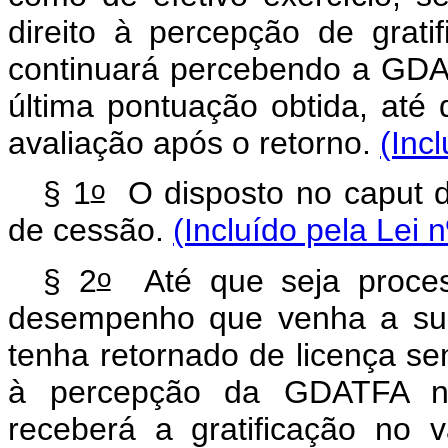
direito à percepção de grat
continuará percebendo a GDA
última pontuação obtida, até
avaliação após o retorno.
(Inc
o
§ 1
O disposto no caput de
de cessão.
(Incluído pela Lei 
o
§ 2
Até que seja proces
desempenho que venha a surti
tenha retornado de licença s
à percepção da GDATFA no
receberá a gratificação no v