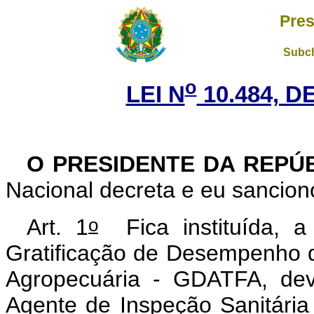
Pres
Subch
o
LEI N
10.484, D
O PRESIDENTE DA REPÚ
Nacional decreta e eu sanciono
o
Art. 1
Fica instituída, a 
Gratificação de Desempenho d
Agropecuária - GDATFA, dev
Agente de Inspeção Sanitária