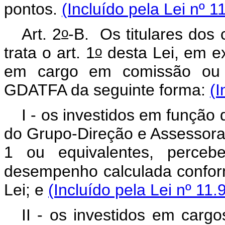
pontos.
(Incluído pela Lei nº 
o
Art. 2
-B.
Os titulares dos
o
trata o art. 1
desta Lei, em e
em cargo em comissão ou f
GDATFA da seguinte forma:
(I
I - os investidos em função
do Grupo-Direção e Assessoram
1 ou equivalentes, percebe
desempenho calculada confor
Lei; e
(Incluído pela Lei nº 11
II - os investidos em car