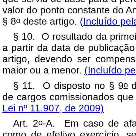
valor do ponto constante do A
o
§ 8
deste artigo.
(Incluído pel
§ 10. O resultado da primei
a partir da data de publicação
artigo, devendo ser compens
maior ou a menor.
(Incluído pe
o
§ 11. O disposto no § 9
d
de cargos comissionados qu
Lei nº 11.907, de 2009)
o
Art. 2
-A.
Em caso de afa
como de efetivo exercício, 