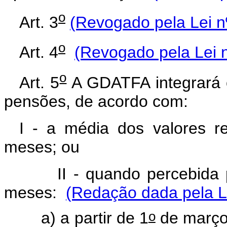
o
Art. 3
(Revogado pela Lei n
o
Art. 4
(Revogado pela Lei n
o
Art. 5
A GDATFA integrará 
pensões, de acordo com:
I - a média dos valores r
meses; ou
II - quando percebida por 
meses:
(Redação dada pela Le
o
a) a partir de 1
de março 