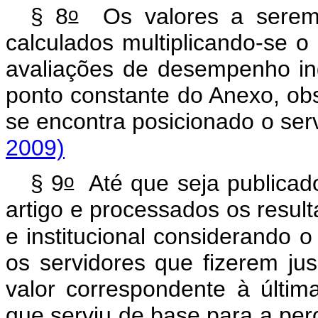
o
§ 8
Os valores a serem 
calculados multiplicando-se o
avaliações de desempenho indi
ponto constante do Anexo, ob
se encontra posicionado o ser
2009)
o
§ 9
Até que seja publicado
artigo e processados os result
e institucional considerando o
os servidores que fizerem j
valor correspondente à últim
que serviu de base para a pe