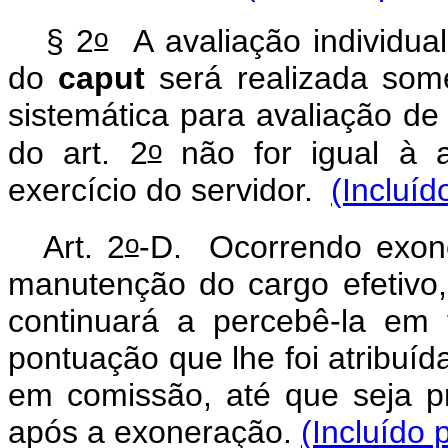
o
§ 2
A avaliação individual
do
caput
será realizada some
sistemática para avaliação d
o
do art. 2
não for igual à a
exercício do servidor.
(Incluíd
o
Art. 2
-D.
Ocorrendo exon
manutenção do cargo efetivo
continuará a percebê-la em 
pontuação que lhe foi atribuí
em comissão, até que seja p
após a exoneração.
(Incluído 