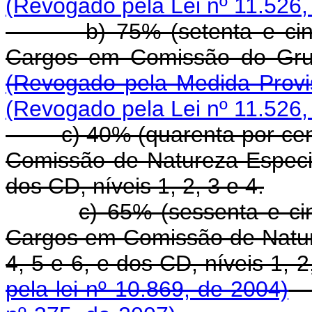
(Revogado pela Lei nº 11.526,
b) 75% (setenta e cinco 
Cargos em Comissão 
(Revogado pela Medida Provi
(Revogado pela Lei nº 11.526,
c) 40% (quarenta por cent
Comissão de Natureza Especia
dos CD, níveis 1, 2, 3 e 4.
c) 65% (sessenta e ci
Cargos em Comissão de Natur
4, 5 e 6, e dos CD, nív
pela lei nº 10.869, de 2004)