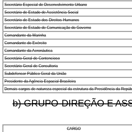
Secretário Especial de Desenvolvimento Urbano
Secretário de Estado de Assistência Social
Secretário de Estado dos Direitos Humanos
Secretário de Estado de Comunicação do Governo
Comandante da Marinha
Comandante do Exército
Comandante da Aeronáutica
Secretário-Geral de Contencioso
Secretário-Geral de Consultoria
Subdefensor Público Geral da União
Presidente da Agência Espacial Brasileira
Demais cargos de natureza especial da estrutura da Presidência da Repúbl
b) GRUPO-DIREÇÃO E A
CARGO