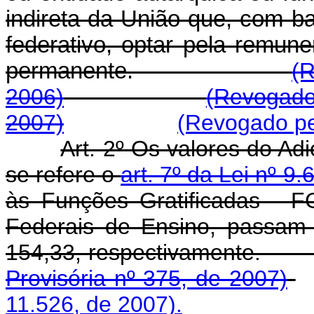
indireta da União que, com ba
federativo, optar pela remun
permanente.
(R
2006)
(Revogado
2007)
(Revogado pel
Art. 2º Os valores do Ad
se refere o
art. 7º da Lei nº 9
às Funções Gratificadas - FG
Federais de Ensino, passam
154,33, respectiv
Provisória nº 375, de 2007)
11.526, de 2007).