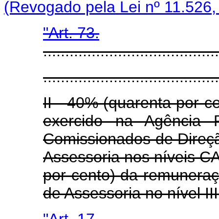
(Revogado pela Lei nº 11.526,
"Art. 73.
........................................
........................................
II - 40% (quarenta por 
exercido na Agência 
Comissionados de Direçã
Assessoria nos níveis CA 
por cento) da remunera
de Assessoria no nível II
"Art. 17.