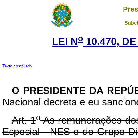
Pres
Subch
o
LEI N
10.470, DE
Texto compilado
O PRESIDENTE DA REPÚ
Nacional decreta e eu sanciono
o
Art. 1
As remunerações do
Especial - NES e do Grupo-D