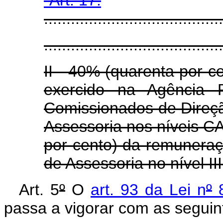
........................................
........................................
II - 40% (quarenta por 
exercido na Agência 
Comissionados de Direçã
Assessoria nos níveis CA 
por cento) da remunera
de Assessoria no nível II
Art. 5
º
O
art. 93 da Lei n
º
8
passa a vigorar com as seguin