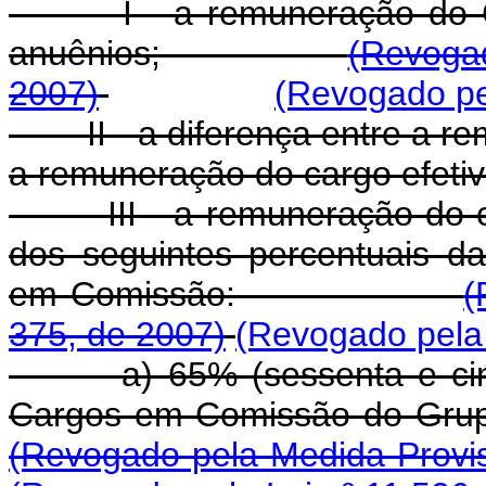
I - a remuneração do Car
anuênios;
(Revogad
2007)
(Revogado pel
II - a diferença entre a r
a remuneração do cargo efeti
III - a remuneração do car
dos seguintes percentuais d
em Comissão:
(
375, de 2007)
(Revogado pela 
a) 65% (sessenta e cinco
Cargos em Comissão d
(Revogado pela Medida Provis