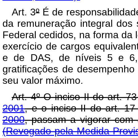
Art. 3
º
É de responsabilidad
da remuneração integral dos 
Federal cedidos, na forma da l
exercício de cargos equivale
e de DAS, de níveis 5 e 6, 
gratificações de desempenho 
seu valor máximo.
Art. 4º O inciso II do art. 7
2001
, e o inciso II do art. 1
2000
, passam a vigora
(Revogado pela Medida Provis