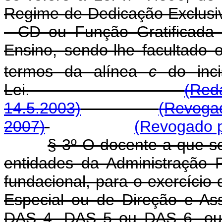
Regime de Dedicação Exclusi
- CD ou Função Gratificada 
Ensino, sendo-lhe facultado
termos da alínea
c
do inci
Lei.
(Red
14.5.2003)
(Revogad
2007)
(Revogado p
§ 3º O docente a que se
entidades da Administração P
fundacional, para o exercíci
Especial ou de Direção e As
DAS 4, DAS 5 ou DAS 6, ou 