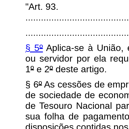
"Art. 93.
........................................
........................................
§ 5
º
Aplica-se à União,
ou servidor por ela requ
1
º
e 2
º
deste artigo.
§ 6
º
As cessões de empr
de sociedade de econom
de Tesouro Nacional para
sua folha de pagament
disposições contidas nos 