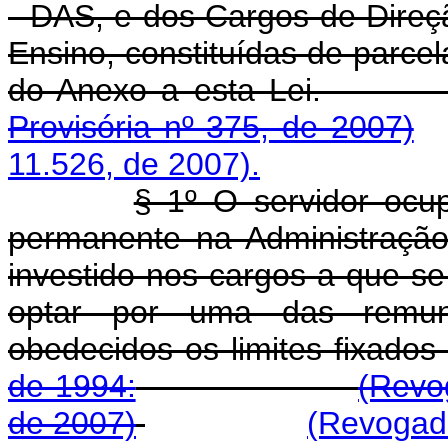
- DAS, e dos Cargos de Direçã
Ensino, constituídas de parce
do Anexo a est
Provisória nº 375, de 2007)
11.526, de 2007).
§ 1º O servidor ocu
permanente na Administração 
investido nos cargos a que se
optar por uma das remune
obedecidos os limites fixados
de 1994:
(Revo
de 2007)
(Revogado