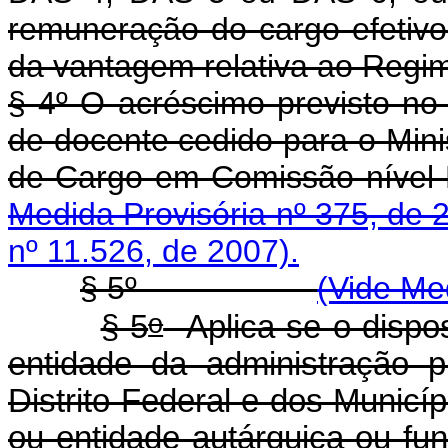
remuneração do cargo efetivo
da vantagem relativa ao Regi
§ 4º O acréscimo previsto no
de docente cedido para o Mini
de Cargo em Comissã
Medida Provisória nº 375, de 
nº 11.526, de 2007).
§ 5º
(Vide Me
o
§ 5
Aplica-se o dispo
entidade da administração 
Distrito Federal e dos Municíp
ou entidade autárquica ou fun