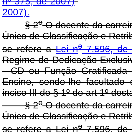
nº 375, de 2007)
2007).
o
§ 2
O docente da carreir
Único de Classificação e Retr
o
se refere a
Lei n
7.596, de 
Regime de Dedicação Exclusi
- CD ou Função Gratificada 
Ensino, sendo-lhe facultado
inciso III do § 1º do art 1º dest
o
§ 2
O docente da carreir
Único de Classificação e Retr
o
se refere a Lei n
7.596, de 