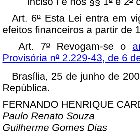
inciso I e nos §§ 1
º
e 2
º
d
Art. 6
º
Esta Lei entra em vi
efeitos financeiros a partir de 
Art. 7
º
Revogam-se o
a
Provisória n
º
2.229-43, de 6 d
Brasília, 25 de junho de 20
República.
FERNANDO HENRIQUE CA
Paulo Renato Souza
Guilherme Gomes Dias