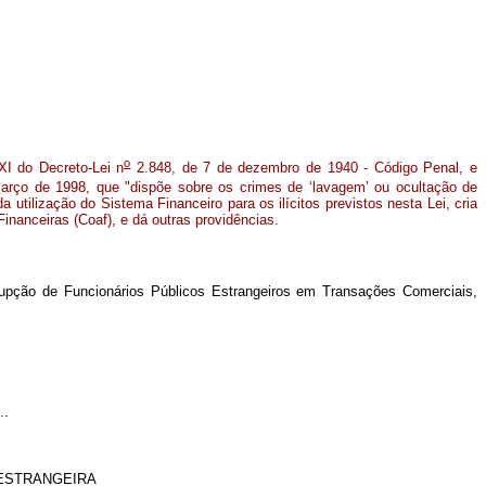
o
XI do Decreto-Lei n
2.848, de 7 de dezembro de 1940 - Código Penal, e
rço de 1998, que "dispõe sobre os crimes de ‘lavagem’ ou ocultação de
a utilização do Sistema Financeiro para os ilícitos previstos nesta Lei, cria
inanceiras (Coaf), e dá outras providências.
pção de Funcionários Públicos Estrangeiros em Transações Comerciais,
..
 ESTRANGEIRA