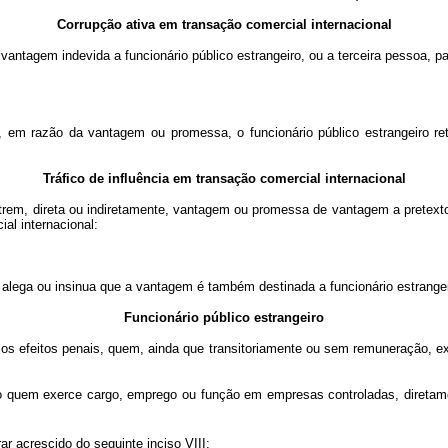
Corrupção ativa em transação comercial internacional
 vantagem indevida a funcionário público estrangeiro, ou a terceira pessoa, para
 em razão da vantagem ou promessa, o funcionário público estrangeiro retar
Tráfico de influência em transação comercial internacional
a outrem, direta ou indiretamente, vantagem ou promessa de vantagem a pretexto 
al internacional:
alega ou insinua que a vantagem é também destinada a funcionário estrangei
Funcionário público estrangeiro
ra os efeitos penais, quem, ainda que transitoriamente ou sem remuneração, 
iro quem exerce cargo, emprego ou função em empresas controladas, diretame
rar acrescido do seguinte inciso VIII: