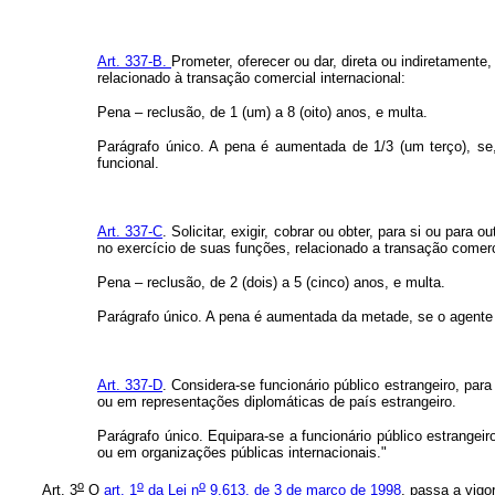
Art. 337-B.
Prometer, oferecer ou dar, direta ou indiretamente,
relacionado à transação comercial internacional:
Pena – reclusão, de 1 (um) a 8 (oito) anos, e multa.
Parágrafo único. A pena é aumentada de 1/3 (um terço), se,
funcional.
Art. 337-C
. Solicitar, exigir, cobrar ou obter, para si ou par
no exercício de suas funções, relacionado a transação comerci
Pena – reclusão, de 2 (dois) a 5 (cinco) anos, e multa.
Parágrafo único. A pena é aumentada da metade, se o agente 
Art. 337-D
. Considera-se funcionário público estrangeiro, pa
ou em representações diplomáticas de país estrangeiro.
Parágrafo único. Equipara-se a funcionário público estrange
ou em organizações públicas internacionais."
o
o
o
Art. 3
O
art. 1
da Lei n
9.613, de 3 de março de 1998
, passa a vigo