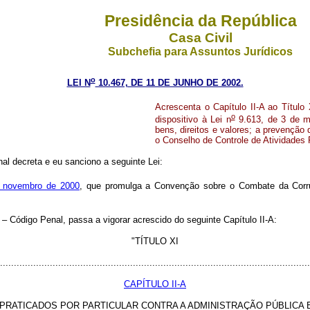
Presidência da República
Casa Civil
Subchefia para Assuntos Jurídicos
o
LEI N
10.467, DE 11 DE JUNHO DE 2002.
Acrescenta o Capítulo II-A ao Título 
o
dispositivo à Lei n
9.613, de 3 de ma
bens, direitos e valores; a prevenção d
o Conselho de Controle de Atividades F
l decreta e eu sanciono a seguinte Lei:
 novembro de 2000
, que promulga a Convenção sobre o Combate da Corru
 Código Penal, passa a vigorar acrescido do seguinte Capítulo II-A:
"TÍTULO XI
................................................................................................................
CAPÍTULO II-A
PRATICADOS POR PARTICULAR CONTRA A ADMINISTRAÇÃO PÚBLICA