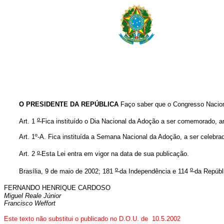
O PRESIDENTE DA REPÚBLICA
Faço saber que o Congresso Naciona
o
Art. 1
Fica instituído o Dia Nacional da Adoção a ser comemorado, a
Art. 1º-A. Fica instituída a Semana Nacional da Adoção, a ser cele
o
Art. 2
Esta Lei entra em vigor na data de sua publicação.
o
o
Brasília, 9 de maio de 2002; 181
da Independência e 114
da Repúbl
FERNANDO HENRIQUE CARDOSO
Miguel Reale Júnior
Francisco Weffort
Este texto não substitui o publicado no D.O.U. de 10.5.2002