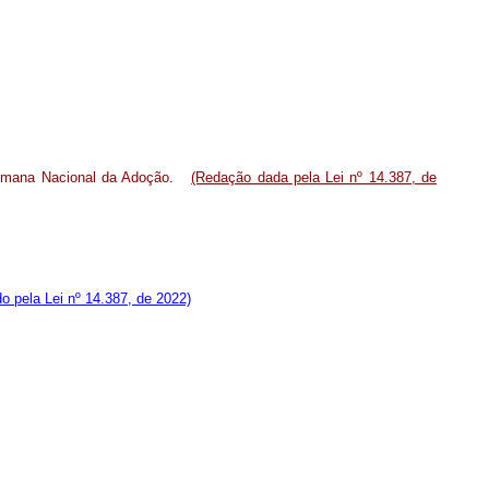
 Semana Nacional da Adoção.
(Redação dada pela Lei nº 14.387, de
do pela Lei nº 14.387, de 2022)