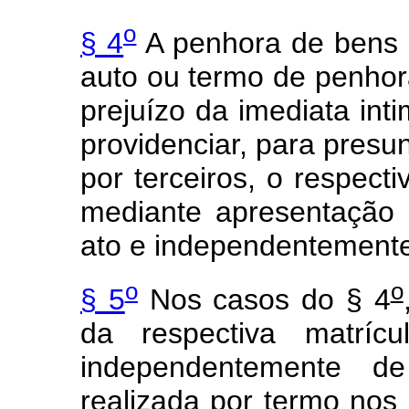
o
§ 4
A penhora de bens i
auto ou termo de penho
prejuízo da imediata int
providenciar, para pres
por terceiros, o respectiv
mediante apresentação d
ato e independentemente
o
o
§ 5
Nos casos do § 4
da respectiva matríc
independentemente d
realizada por termo nos 