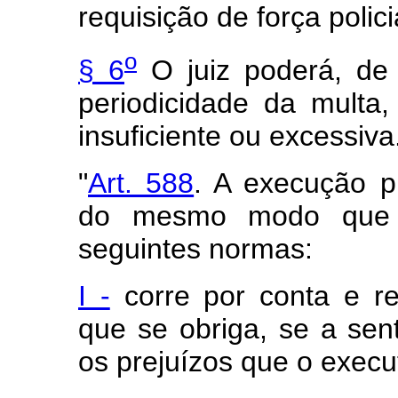
requisição de força polici
o
§ 6
O juiz poderá, de o
periodicidade da multa,
insuficiente ou excessiva
"
Art. 588
. A execução pr
do mesmo modo que a 
seguintes normas:
I -
corre por conta e re
que se obriga, se a sen
os
prejuízos
que o execu