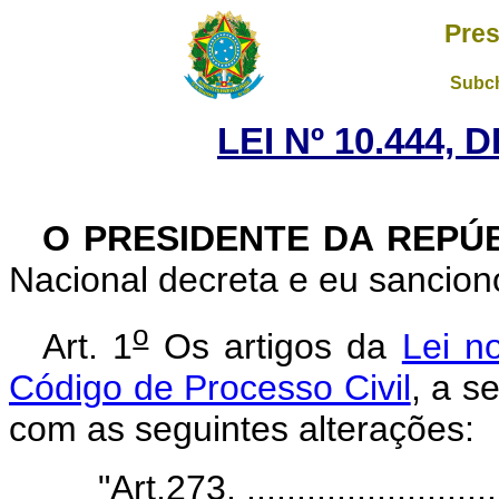
Pres
Subch
LEI Nº 10.444, 
O PRESIDENTE DA REPÚ
Nacional decreta e eu sanciono
o
Art. 1
Os artigos da
Lei n
Código de Processo Civil
, a s
com as seguintes alterações:
"Art.273. ...........................