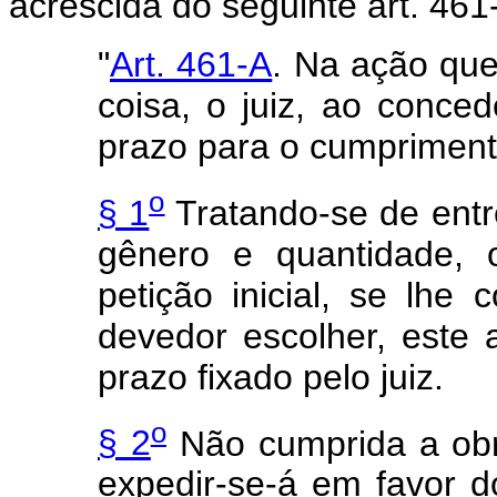
acrescida do seguinte art. 461
"
Art. 461-A
. Na ação que
coisa, o juiz, ao concede
prazo para o cumpriment
o
§ 1
Tratando-se de entr
gênero e quantidade, o
petição inicial,
se
lhe 
devedor escolher, este a
prazo fixado pelo juiz.
o
§ 2
Não cumprida a obr
expedir-se-á em favor 