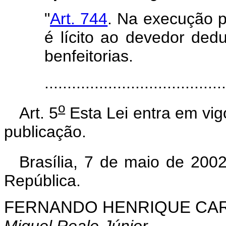
"
Art. 744
. Na execução p
é lícito ao devedor ded
benfeitorias.
......................................
o
Art. 5
Esta Lei entra em vig
publicação.
Brasília, 7 de maio de 200
República.
FERNANDO HENRIQUE CA
Miguel Reale Júnior