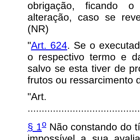
obrigação, ficando o 
alteração, caso se reve
(NR)
"
Art. 624
. Se o executad
o respectivo termo e d
salvo se esta tiver de 
frutos ou ressarcimento 
"Art
........................................
o
§ 1
Não constando do tít
impossível a sua avali