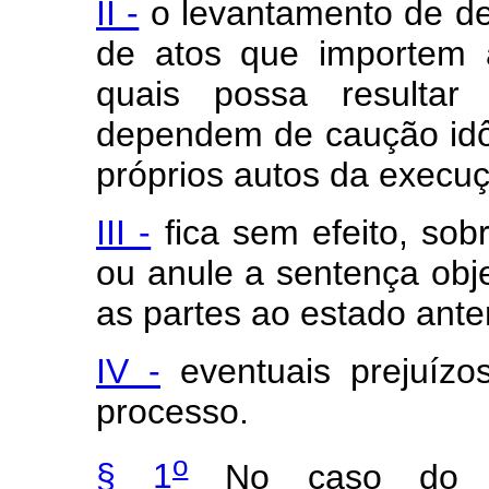
II -
o levantamento de dep
de atos que importem 
quais possa resultar
dependem de caução idô
próprios autos da execu
III -
fica sem efeito, sob
ou anule a sentença obje
as partes ao estado anter
IV -
eventuais
prejuíz
processo.
o
§ 1
No caso do in