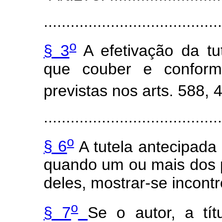
........................................
o
§ 3
A efetivação da tu
que couber e conform
previstas nos arts. 588, 
........................................
o
§ 6
A tutela antecipad
quando um ou mais dos 
deles, mostrar-se incont
o
§ 7
Se o autor, a tít