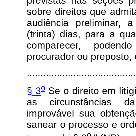
previstas nas seções p
sobre direitos que admit
audiência preliminar, 
(trinta) dias, para a qu
comparecer, podendo
procurador ou preposto, 
........................................
o
§ 3
Se o direito em lití
as circunstâncias d
improvável sua obtençã
sanear o processo e ord
o