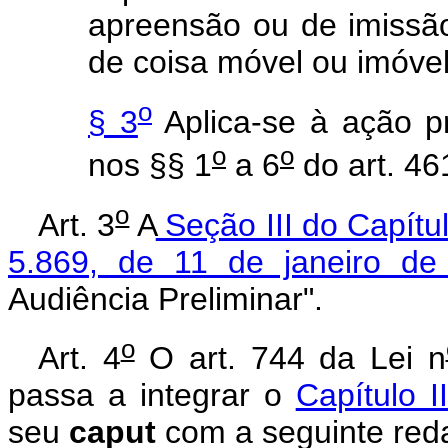
apreensão ou de imissão
de coisa
móvel ou imóvel
o
§ 3
Aplica-se à ação pr
o
o
nos §§ 1
a 6
do art. 46
o
Art. 3
A
Seção III do Capítulo
5.869, de 11 de janeiro de
Audiência Preliminar".
o
Art. 4
O art. 744 da Lei n
passa a integrar o
Capítulo II
seu
caput
com a seguinte red