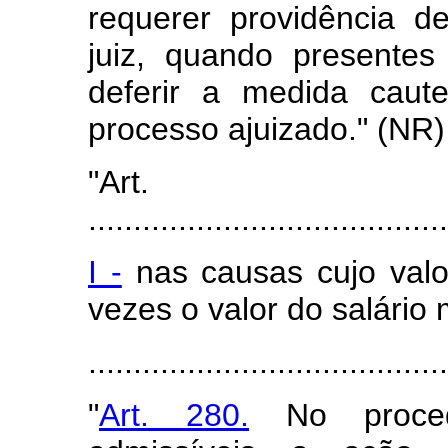
requerer providência d
juiz, quando presentes
deferir a medida caute
processo ajuizado." (NR)
"Art
........................................
I -
nas causas cujo valo
vezes o valor do salário
......................................
"
Art. 280.
No proced