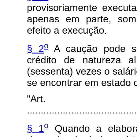
provisoriamente execut
apenas em parte, some
efeito a execução.
o
§ 2
A caução pode se
crédito de natureza a
(sessenta) vezes o salá
se encontrar em estado 
"Art
........................................
o
§ 1
Quando a elabora