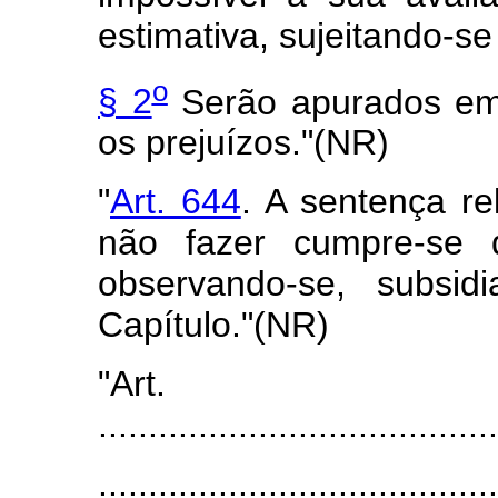
estimativa, sujeitando-se
o
§ 2
Serão apurados em 
os prejuízos."(NR)
"
Art. 644
. A sentença re
não fazer cumpre-se 
observando-se, subsid
Capítulo."(NR)
"Art
........................................
........................................