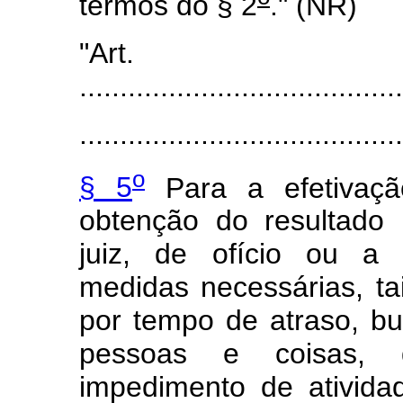
termos do § 2
." (NR)
"Art
........................................
........................................
o
§ 5
Para a efetivaçã
obtenção do resultado 
juiz, de ofício ou a 
medidas necessárias, t
por tempo de atraso, b
pessoas e coisas, 
impedimento de ativida