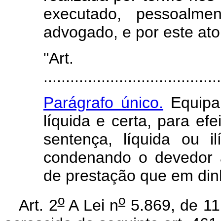
executado, pessoalm
advogado, e por este ato
"Art
........................................
Parágrafo único.
Equipar
líquida e certa, para ef
sentença, líquida ou i
condenando o devedor 
de prestação que em din
o
o
Art. 2
A Lei n
5.869, de 11