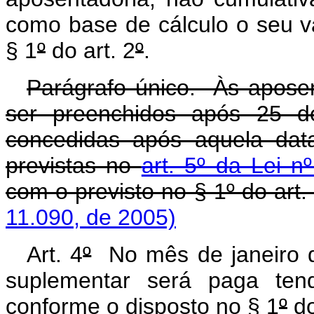
como base de cálculo o seu v
§ 1
º
do art. 2
º
.
Parágrafo único. Às aposen
ser preenchidos após 25 d
concedidas após aquela dat
previstas no
art. 5º da Lei n
com o previsto no § 1º do art. 
11.090, de 2005)
Art. 4
º
No mês de janeiro de
suplementar será paga ten
conforme o disposto no § 1
º
do