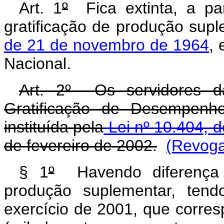
Art. 1
º
Fica extinta, a par
gratificação de produção supl
de 21 de novembro de 1964
, 
Nacional.
Art. 2º Os servidores d
Gratificação de Desempenho
instituída pela
Lei nº 10.404, d
de fevereiro de 2002.
(Revoga
§ 1
º
Havendo diferença e
produção suplementar, ten
exercício de 2001, que corre