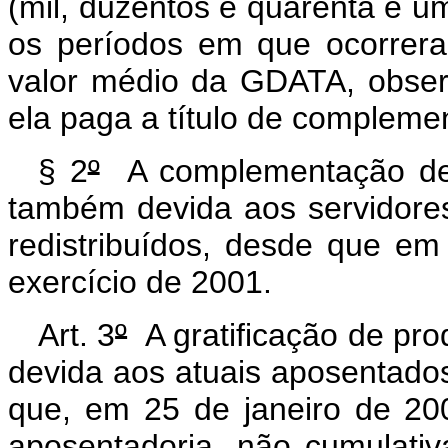
(mil, duzentos e quarenta e u
os períodos em que ocorrera
valor médio da GDATA, observ
ela paga a título de compleme
§ 2
º
A complementação de 
também devida aos servidores
redistribuídos, desde que em
exercício de 2001.
Art. 3
º
A gratificação de pr
devida aos atuais aposentado
que, em 25 de janeiro de 20
aposentadoria, não cumulat