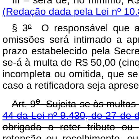
III – será de, no mín
(Redação dada pela Lei nº 10.
§ 3
º
O responsável que ap
omissões será intimado a apr
prazo estabelecido pela Secret
se-á à multa de R$ 50,00 (cinq
incompleta ou omitida, que se
caso a retificadora seja apres
o
Art. 9
Sujeita-se às multas d
44 da Lei nº 9.430, de 27 de
obrigada a reter tributo ou
retenção ou recolhimento, ou