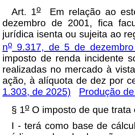
o
Art. 1
Em relação ao esto
dezembro de 2001, fica fac
jurídica isenta ou sujeita ao r
o
n
9.317, de 5 de dezembro
imposto de renda incidente 
realizadas no mercado à vista
ação, à alíquota de dez p
1.303, de 2025)
Produção de 
o
§ 1
O imposto de que trata e
I - terá como base de cálcul