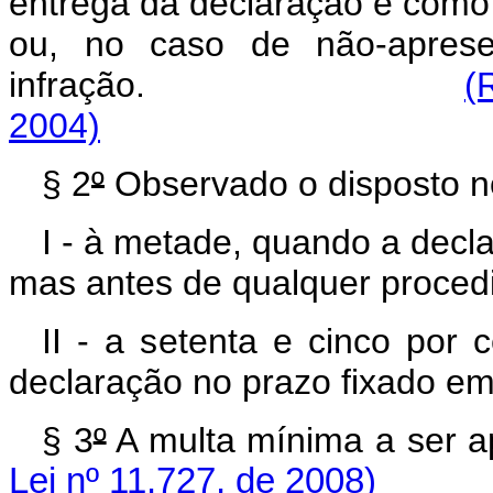
entrega da declaração e como t
ou, no caso de não-aprese
infração.
(
2004)
§ 2
º
Observado o disposto n
I - à metade, quando a decl
mas antes de qualquer procedi
II - a setenta e cinco por
declaração no prazo fixado em
§ 3
º
A multa mínima a ser a
Lei nº 11.727, de 2008)