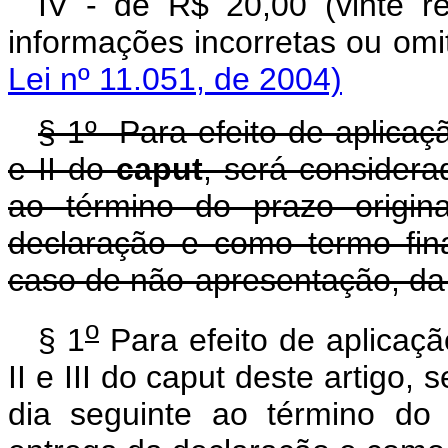
IV - de R$ 20,00 (vinte r
informações incorret
Lei nº 11.051, de 2004)
§ 1º Para efeito de aplicaçã
e II do
caput
, será considera
ao término do prazo origin
declaração e como termo fina
caso de não-apresentação, da 
o
§ 1
Para efeito de aplicaçã
II e III do caput deste artigo,
dia seguinte ao término do 