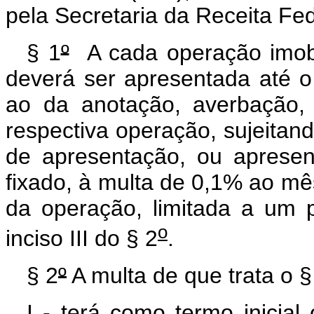
pela Secretaria da Receita Fed
§ 1
º
A cada operação imobi
deverá ser apresentada até o
ao da anotação, averbação, l
respectiva operação, sujeitand
de apresentação, ou aprese
fixado, à multa de 0,1% ao mês
da operação, limitada a um 
o
inciso III do § 2
.
§ 2
º
A multa de que trata o §
I - terá como termo inicial