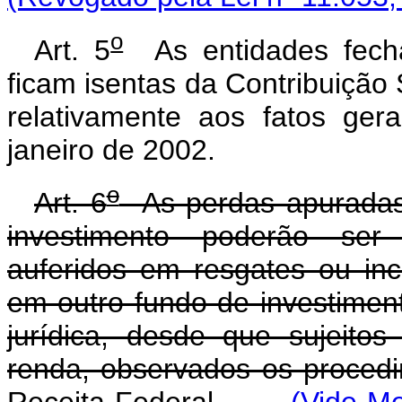
o
Art. 5
As entidades fecha
ficam isentas da Contribuição 
relativamente aos fatos ger
janeiro de 2002.
o
Art. 6
As perdas apuradas 
investimento poderão se
auferidos em resgates ou in
em outro fundo de investime
jurídica, desde que sujeit
renda, observados os procedi