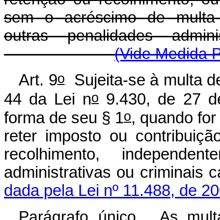
sem o acréscimo de multa 
outras penalidades adminis
(Vide Medida P
o
Art. 9
Sujeita-se à multa de
o
44 da Lei n
9.430, de 27 d
o
forma de seu § 1
, quando for
reter imposto ou contribuiç
recolhimento, independen
administrativas ou c
dada pela Lei nº 11.488, de 2
Parágrafo único. As multa