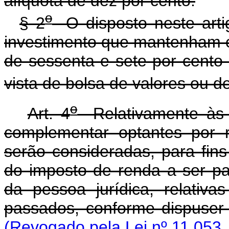
alíquota de dez por cento.
o
§ 2
O disposto neste arti
investimento que mantenham e
de sessenta e sete por cent
vista de bolsa de valores ou de
o
Art. 4
Relativamente às e
complementar optantes por r
serão consideradas, para fins
do imposto de renda a ser pag
da pessoa jurídica, relativa
passados, conforme dispuser
(Revogado pela Lei nº 11.053,