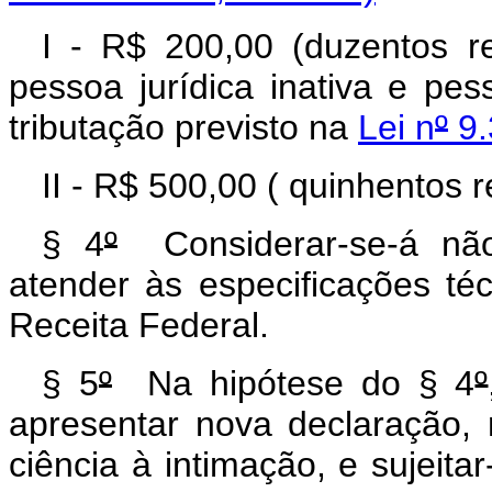
I - R$ 200,00 (duzentos re
pessoa jurídica inativa e pes
tributação previsto na
Lei n
º
9.
II - R$ 500,00 ( quinhentos 
§ 4
º
Considerar-se-á não
atender às especificações téc
Receita Federal.
§ 5
º
Na hipótese do § 4
º
apresentar nova declaração,
ciência à intimação, e sujeitar