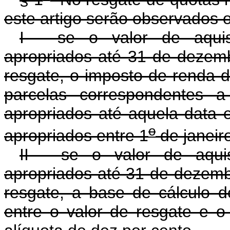
este artigo serão observados 
I - se o valor de aquis
apropriados até 31 de dezembr
resgate, o imposto de renda 
parcelas correspondentes 
apropriados até aquela data 
o
apropriados entre 1
de janeir
II - se o valor de aquis
apropriados até 31 de dezembr
resgate, a base de cálculo d
entre o valor de resgate e o