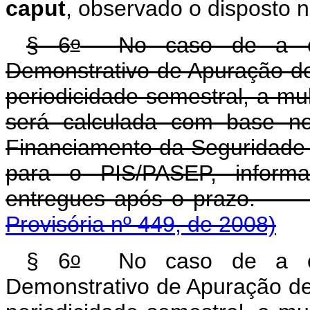
caput
, observado o disposto 
o
§ 6
No caso de a obri
Demonstrativo de Apuração de
periodicidade semestral, a mul
será calculada com base no
Financiamento da Seguridade 
para o PIS/PASEP, informa
entregues após 
Provisória nº 449, de 2008)
o
§ 6
No caso de a obri
Demonstrativo de Apuração de