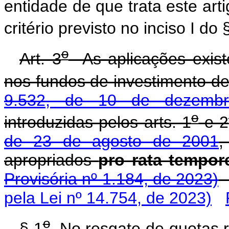
entidade de que trata este ar
critério previsto no inciso I do 
o
Art. 3
As aplicações exis
nos fundos de investimento de
9.532, de 10 de dezemb
o
introduzidas pelos arts. 1
e 2
de 23 de agosto de 2001
,
apropriados
pro rata tempor
Provisória nº 1.184, de 2023)
pela Lei nº 14.754, de 2023)
o
§ 1
No resgate de quotas re