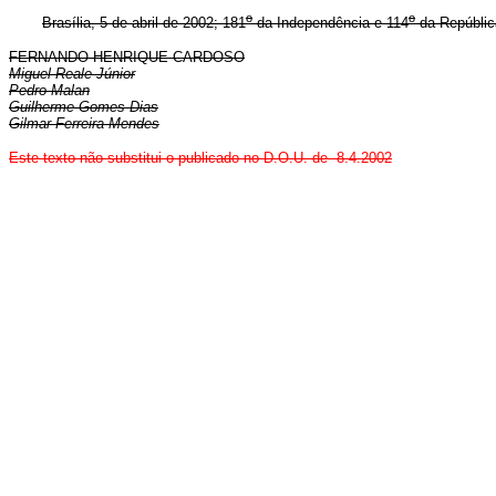
o
o
Brasília, 5 de abril de 2002; 181
da Independência e 114
da Repúblic
FERNANDO HENRIQUE CARDOSO
Miguel Reale Júnior
Pedro Malan
Guilherme Gomes Dias
Gilmar Ferreira Mendes
Este texto não substitui o publicado no D.O.U. de 8.4.2002