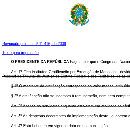
Revogado pelo Lei nº 11.416, de 2006
Texto para impressão
O PRESIDENTE DA REPÚBLICA
Faço saber que o Congresso Naciona
o
Art. 1
Fica instituída Gratificação por Execução de Mandados, devida
Pessoal do Tribunal de Justiça do Distrito Federal e dos Territórios, pelas 
o
§ 1
O montante da gratificação corresponde ao valor mensal atribuí
o
§ 2
A gratificação não se incorpora à remuneração, nem será computa
o
Art. 2
Apenas os servidores enquanto estiverem em atividade no efetivo
o
Art. 3
As despesas decorrentes da implementação desta Lei correm à c
o
Art. 4
Esta Lei entra em vigor na data de sua publicação.