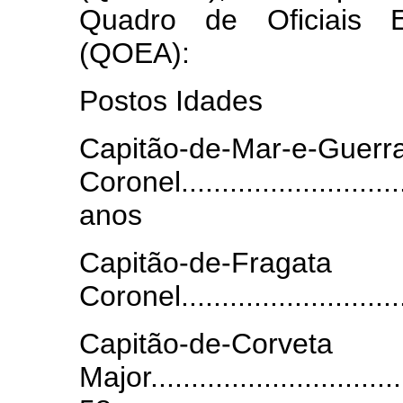
Quadro de Oficiais Es
(QOEA):
Postos Idades
Capitão-de-
Coronel...........................
anos
Capitão-de-F
Coronel...........................
Capitão-
Major.................................