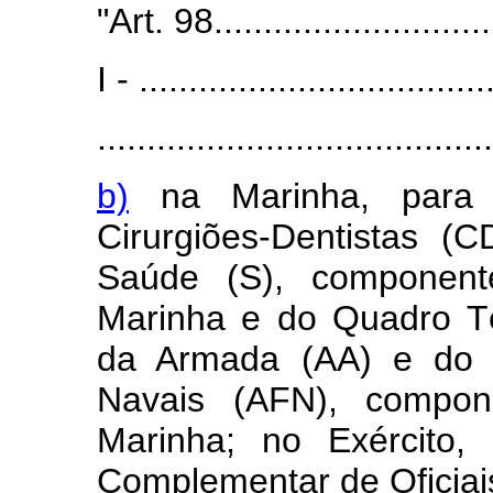
"Art. 98..............................
I - ...................................
........................................
b)
na Marinha, para 
Cirurgiões-Dentistas 
Saúde (S), componen
Marinha e do Quadro Té
da Armada (AA) e do Q
Navais (AFN), compon
Marinha; no Exército,
Complementar de Oficiai