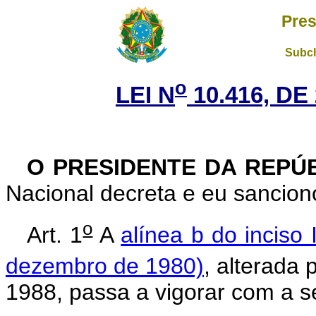
Pres
Subch
o
LEI N
10.416, DE
O PRESIDENTE DA REPÚ
Nacional decreta e eu sanciono
o
Art. 1
A
alínea b do inciso 
dezembro de 1980)
, alterada 
1988, passa a vigorar com a s