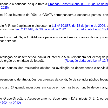
alidade e a paridade de que trata a
Emenda Constitucional nº 103, de 12 de 
 2025)
 até 19 de fevereiro de 2004, a GDATA corresponderá a sessenta pontos, c
elo § 1º, será aplicado o disposto na
Lei nº 10.887, de 18 de junho de 2004
, 
isposto na
Lei nº 12.618, de 30 de abril de 2012
.
(Incluído pela Lei nº 15.
o
ridos no art. 3
, a GDATA será paga aos servidores ocupantes de cargos ef
por servidor.
valiação de desempenho individual inferior a 50% (cinquenta por cento) da
ilidade do órgão ou entidade de lotação.
(Redação dada pela Lei nº 12.
car as causas dos resultados obtidos na avaliação do desempenho e servir
empenho de atribuições decorrentes da condição de servidor público federa
o
 o art. 1
quando investidos em cargo em comissão ou função de confiança 
o Grupo-Direção e Assessoramento Superiores - DAS níveis 3, 2, 1 ou equ
12.702, de 2012)