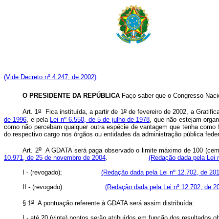
(Vide Decreto nº 4.247, de 2002)
O PRESIDENTE DA REPÚBLICA
Faço saber que o Congresso Nacio
o
o
Art. 1
Fica instituída, a partir de 1
de fevereiro de 2002, a Gratif
de 1996
, e pela
Lei nº 6.550, de 5 de julho de 1978
, que não estejam organ
como não percebam qualquer outra espécie de vantagem que tenha como fund
do respectivo cargo nos órgãos ou entidades da administração pública fede
o
Art. 2
A GDATA será paga observado o limite máximo de 100 (cem) po
10.971, de 25 de novembro de 2004
.
(Redação dada pela Lei 
I - (revogado);
(Redação dada pela Lei nº 12.702, de 201
II - (revogado).
(Redação dada pela Lei nº 12.702, de 2
o
§ 1
A pontuação referente à GDATA será assim distribuí
I - até 20 (vinte) pontos serão atribuídos em função dos resul