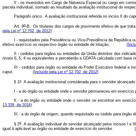
II - os investidos em Cargo de Natureza Especial ou cargo em com
parcela individual, somado ao resultado da avaliação institucional do
Parágrafo único. A avaliação institucional referida no inciso II do
cap
o
Art. 9
-B.
Os titulares dos cargos de provimento efetivo de que trata 
pela Lei nº 12.702, de 2012)
I - requisitados pela Presidência ou Vice-Presidência da República
efetivo exercício no respectivo órgão ou entidade de lotação;
(Incl
II - cedidos para órgãos ou entidades da União distintos dos indicad
níveis 6, 5, 4 ou equivalentes e perceberão a GDATA calculada com ba
III - cedidos para órgão ou entidade do Poder Executivo federal e
caput
.
(Incluído pela Lei nº 12.702, de 2012)
o
§ 1
A avaliação institucional considerada para o servidor alcançado 
I - a do órgão ou entidade onde o servidor permaneceu em exe
II - a do órgão ou entidade onde o servidor se encontrar em e
13.328, de 2016)
III - a do órgão de origem, quando requisitado ou cedido para ór
o
§ 2
A avaliação individual do servidor alcançado pelos incisos I e II
igual à aplicável ao órgão ou entidade de exercício do servidor.