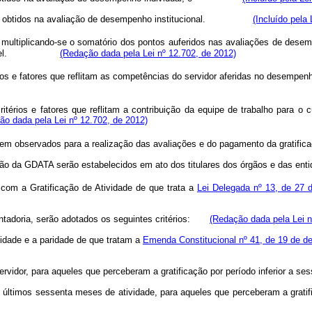
ultados obtidos na avaliação de desempenho institucional.
(Incluído pela
ltiplicando-se o somatório dos pontos auferidos nas avaliações de desempen
el.
(Redação dada pela Lei nº 12.702, de 2012)
érios e fatores que reflitam as competências do servidor aferidas no de
térios e fatores que reflitam a contribuição da equipe de trabalho para o
ão dada pela Lei nº 12.702, de 2012)
erem observados para a realização das avaliações e do pagamento da gratific
ição da GDATA serão estabelecidos em ato dos titulares dos órgãos e das ent
om a Gratificação de Atividade de que trata a
Lei Delegada nº 13, de 27 
entadoria, serão adotados os seguintes critérios:
(Redação dada pela Lei n
alidade e a paridade de que tratam a
Emenda Constitucional nº 41, de 19 de 
servidor, para aqueles que perceberam a gratificação por período inferior 
 últimos sessenta meses de atividade, para aqueles que perceberam a grat