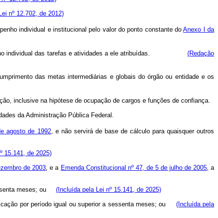
 Lei nº 12.702, de 2012)
ho individual e institucional pelo valor do ponto constante do
Anexo I da
sempenho individual das tarefas e atividades a ele atribuídas.
(Redação
 cumprimento das metas intermediárias e globais do órgão ou entidade e os
ação, inclusive na hipótese de ocupação de cargos e funções de confiança.
idades da Administração Pública Federal.
de agosto de 1992
, e não servirá de base de cálculo para quaisquer outros
º 15.141, de 2025)
dezembro de 2003
, e a
Emenda Constitucional nº 47, de 5 de julho de 2005
, a
a sessenta meses; ou
(Incluída pela Lei nº 15.141, de 2025)
ificação por período igual ou superior a sessenta meses; ou
(Incluída pela