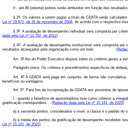
II - até 80 (oitenta) pontos serão atribuídos em função dos res
o
§ 2
Os valores a serem pagos a título de GDATA serão calculados mu
Lei nº 10.971, de 25 de novembro de 2004
, de acordo com o respectivo nív
o
§ 3
A avaliação de desempenho individual será composta por crit
dada pela Lei nº 12.702, de 2012)
o
§ 4
A avaliação de desempenho institucional será composta por cri
resultados alcançados pela organização como um todo.
(Redaç
o
Art. 3
Ato do Poder Executivo disporá sobre os critérios gerais a s
Parágrafo único. Os critérios e procedimentos específicos de atribu
o
Art. 4
A GDATA será paga em conjunto, de forma não cumulativa, c
benefícios ou vantagens.
Art. 5º Para fins de incorporação da GDATA aos proventos de apos
I - quando o benefício de aposentadoria tiver como critérios a integr
gratificação corresponderá:
(Redação dada pela Lei nº 15.141, de 2025)
a) a sessenta pontos, considerados o nível, a classe e o padrão do 
b) à média dos pontos da gratificação de desempenho recebidos nos
Lei nº 15.141, de 2025)