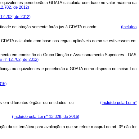
u equivalentes perceberão a GDATA calculada com base no valor máximo da
 12.702, de 2012)
º 12.702, de 2012)
 ou entidade de lotação somente farão jus à GDATA quando:
(Incluído
ão a GDATA calculada com base nas regras aplicáveis como se estivessem em
vimento em comissão do Grupo-Direção e Assessoramento Superiores - DAS
ei nº 12.702, de 2012)
fiança ou equivalentes e perceberão a GDATA como disposto no inciso I do
016)
ero de dias em diferentes órgãos ou entidades; ou
(Incluído pela Lei nº
cional.
(Incluído pela Lei nº 13.328, de 2016)
o
ção da sistemática para avaliação a que se refere o
caput
do art. 3
não for