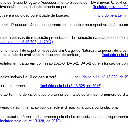
issão do Grupo-Direção e Assessoramento Superiores - DAS níveis 6, 5, 4 o
 respectivo órgão ou entidade de lotação no período.
(Incluído pela Lei nº
ut
será a do órgão ou entidade de lotação.
(Incluído pela Lei n
o
o art. 1
quando não se encontrarem em exercício no respectivo órgão
 ou nas hipóteses de requisição previstas em lei, situação na qual perceber
uído pela Lei nº 12.702, de 2012)
os no inciso I do
caput
e investidos em Cargo de Natureza Especial, de pro
se no resultado da avaliação institucional do período; e
(Incluído pela L
 investidos em cargo em comissão DAS-3, DAS-2, DAS-1 ou em função de con
pelos incisos I a III do
caput
será:
(Incluído pela Lei nº 13.328, de 2
rcício por mais tempo;
(Incluído pela Lei nº 13.328, de 2016)
xercício ao término do ciclo, caso ele tenha permanecido o mesmo núm
gão diverso da administração pública federal direta, autárquica ou funda
I do
caput
será realizada somente pela chefia imediata quando a regulamenta
(Incluído pela Lei nº 13.328, de 2016)