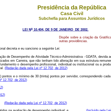
Presidência da República
Casa Civil
Subchefia para Assuntos Jurídicos
o
LEI N
10.404, DE 9 DE JANEIRO DE 2002.
Dispõe sobre a criação da Gratif
outras providências.
nal decreta e eu sanciono a seguinte Lei:
icação de Desempenho de Atividade Técnico-Administrativa - GDATA, devida 
izados em Carreira, que não tenham tido alteração em sua estrutura remuner
amento o desempenho profissional, individual ou institucional ou a produç
ral.
(Redação dada pela Lei nº 12.702, de 2012)
ntos e o mínimo de 30 (trinta) pontos por servidor, correspondendo cada p
nº 12.702, de 2012)
2)
012)
da:
(Redação dada pela Lei nº 12.702, de 2012)
tados obtidos na avaliação de desempenho individual; e
(Incluído pela Le