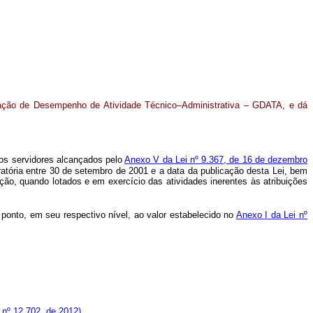
icação de Desempenho de Atividade Técnico–Administrativa – GDATA, e dá
aos servidores alcançados pelo
Anexo V da Lei nº 9.367, de 16 de dezembro
atória entre 30 de setembro de 2001 e a data da publicação desta Lei, bem
ão, quando lotados e em exercício das atividades inerentes às atribuições
onto, em seu respectivo nível, ao valor estabelecido no
Anexo I da Lei nº
i nº 12.702, de 2012)