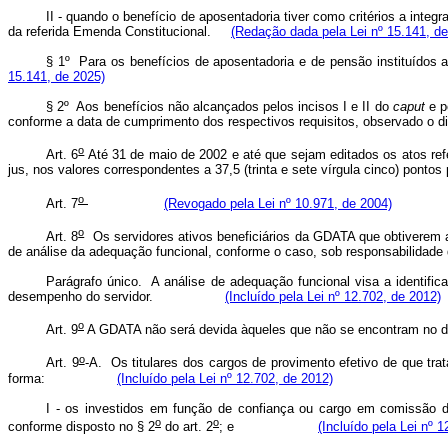
II - quando o benefício de aposentadoria tiver como critérios a integr
da referida Emenda Constitucional.
(Redação dada pela Lei nº 15.141, de
§ 1º Para os benefícios de aposentadoria e de pensão instituídos
15.141, de 2025)
§ 2º Aos benefícios não alcançados pelos incisos I e II do
caput
e p
conforme a data de cumprimento dos respectivos requisitos, observado o d
o
Art. 6
Até 31 de maio de 2002 e até que sejam editados os atos refe
jus, nos valores correspondentes a 37,5 (trinta e sete vírgula cinco) pontos 
o
Art. 7
(Revogado pela Lei nº 10.971, de 2004)
o
Art. 8
Os servidores ativos beneficiários da GDATA que obtiverem a
de análise da adequação funcional, conforme o caso, sob responsab
Parágrafo único. A análise de adequação funcional visa a identifi
desempenho do servidor.
(Incluído pela Lei nº 12.702, de 2012)
o
Art. 9
A GDATA não será devida àqueles que não se encontram no des
o
Art. 9
-A.
Os titulares dos cargos de provimento efetivo de que trata
forma:
(Incluído pela Lei nº 12.702, de 2012)
I - os investidos em função de confiança ou cargo em comissão d
o
o
conforme disposto no § 2
do art. 2
; e
(Incluído pela Lei nº 