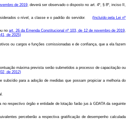
novembro de 2019
, deverá ser observado o disposto no art. 4º, § 8º, inciso II,
onsiderados o nível, a classe e o padrão do servidor.
(Incluído pela Lei nº
ou no
art. 26 da Emenda Constitucional nº 103, de 12 de novembro de 2019
,
141, de 2025)
etivos ou cargos e funções comissionadas e de confiança, que a ela fazem
 pontuação máxima prevista serão submetidos a processo de capacitação ou
702, de 2012)
 de subsídio para a adoção de medidas que possam propiciar a melhoria do
l.
no respectivo órgão e entidade de lotação farão jus à GDATA da seguinte
ivalentes perceberão a respectiva gratificação de desempenho calculada