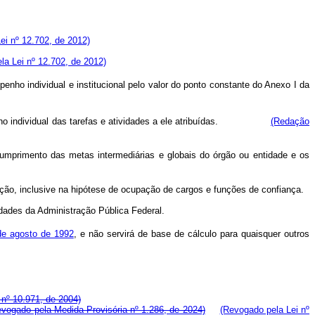
Lei nº 12.702, de 2012)
ela Lei nº 12.702, de 2012)
ho individual e institucional pelo valor do ponto constante do Anexo I da
sempenho individual das tarefas e atividades a ele atribuídas.
(Redação
 cumprimento das metas intermediárias e globais do órgão ou entidade e os
ação, inclusive na hipótese de ocupação de cargos e funções de confiança.
idades da Administração Pública Federal.
de agosto de 1992
, e não servirá de base de cálculo para quaisquer outros
 nº 10.971, de 2004)
evogado pela Medida Provisória nº 1.286, de 2024)
(Revogado pela Lei nº