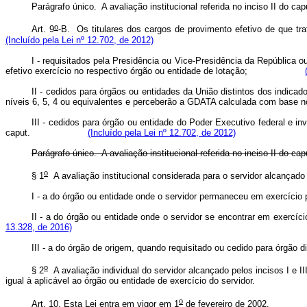
Parágrafo único. A avaliação institucional referida no inciso II do
cap
o
Art. 9
-B.
Os titulares dos cargos de provimento efetivo de que trat
(Incluído pela Lei nº 12.702, de 2012)
I - requisitados pela Presidência ou Vice-Presidência da República
efetivo exercício no respectivo órgão ou entidade de lotação;
II - cedidos para órgãos ou entidades da União distintos dos indicad
níveis 6, 5, 4 ou equivalentes e perceberão a GDATA calculada com base no 
III - cedidos para órgão ou entidade do Poder Executivo federal e
caput
.
(Incluído pela Lei nº 12.702, de 2012)
Parágrafo único. A avaliação institucional referida no inciso II do
cap
o
§ 1
A avaliação institucional considerada para o servidor alcançado 
I - a do órgão ou entidade onde o servidor permaneceu em exercício
II - a do órgão ou entidade onde o servidor se encontrar em 
13.328, de 2016)
III - a do órgão de origem, quando requisitado ou cedido para ó
o
§ 2
A avaliação individual do servidor alcançado pelos incisos I e II
igual à aplicável ao órgão ou entidade de exercício do servidor
o
Art. 10. Esta Lei entra em vigor em 1
de fevereiro de 2002.