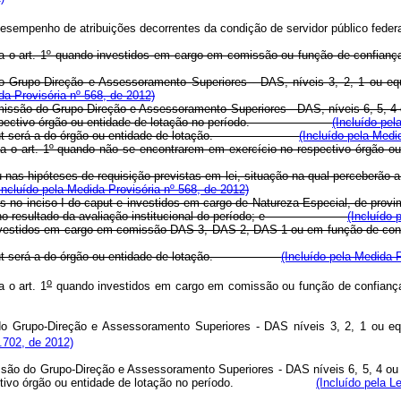
empenho de atribuições decorrentes da condição de servidor público federa
ata o art. 1º quando investidos em cargo em comissão ou função de confianç
 Grupo-Direção e Assessoramento Superiores - DAS, níveis 3, 2, 1 ou equ
da Provisória nº 568, de 2012)
omissão do Grupo-Direção e Assessoramento Superiores - DAS, níveis 6, 5, 
al do respectivo órgão ou entidade de lotação no período.
(Incluído pel
 II do caput será a do órgão ou entidade de lotação.
(Incluído pela Medi
que trata o art. 1º quando não se encontrarem em exercício no respec
 ou nas hipóteses de requisição previstas em lei, situação na qual perceber
Incluído pela Medida Provisória nº 568, de 2012)
ados no inciso I do caput e investidos em cargo de Natureza Especial, de p
 base no resultado da avaliação institucional do período; e
(Incluído 
 investidos em cargo em comissão DAS-3, DAS-2, DAS-1 ou em função de con
I do caput será a do órgão ou entidade de lotação.
(Incluído pela Medida P
o
 o art. 1
quando investidos em cargo em comissão ou função de confiança 
o Grupo-Direção e Assessoramento Superiores - DAS níveis 3, 2, 1 ou equ
2.702, de 2012)
issão do Grupo-Direção e Assessoramento Superiores - DAS níveis 6, 5, 4 o
do respectivo órgão ou entidade de lotação no período.
(Incluído pela L