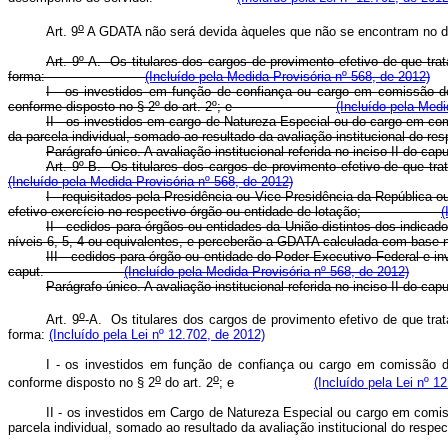
o
Art. 9
A GDATA não será devida àqueles que não se encontram no des
Art. 9º-A. Os titulares dos cargos de provimento efetivo de que tr
forma:
(Incluído pela Medida Provisória nº 568, de 2012)
I - os investidos em função de confiança ou cargo em comissão do
conforme disposto no § 2º do art. 2º; e
(Incluído pela Medi
II - os investidos em cargo de Natureza Especial ou do cargo em c
da parcela individual, somado ao resultado da avaliação institucion
Parágrafo único. A avaliação institucional referida no inciso
Art. 9º-B. Os titulares dos cargos de provimento efetivo de 
(Incluído pela Medida Provisória nº 568, de 2012)
I - requisitados pela Presidência ou Vice-Presidência da República
efetivo exercício no respectivo órgão ou entidade de lotação;
(
II - cedidos para órgãos ou entidades da União distintos dos indic
níveis 6, 5, 4 ou equivalentes, e perceberão a GDATA calculada com
III - cedidos para órgão ou entidade do Poder Executivo Federal e
caput.
(Incluído pela Medida Provisória nº 568, de 2012)
Parágrafo único. A avaliação institucional referida no inciso I
o
Art. 9
-A.
Os titulares dos cargos de provimento efetivo de que trata
forma:
(Incluído pela Lei nº 12.702, de 2012)
I - os investidos em função de confiança ou cargo em comissão d
o
o
conforme disposto no § 2
do art. 2
; e
(Incluído pela Lei nº 1
II - os investidos em Cargo de Natureza Especial ou cargo em com
parcela individual, somado ao resultado da avaliação institucional 