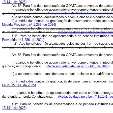
15.141, de 2025)
Art. 5º Para fins de incorporação da GDATA aos proventos de apos
I - quando o benefício de aposentadoria tiver como critérios a integr
gratificação corresponderá:
(Redação dada pela Medida Provisória nº 1.28
a) a sessenta pontos, considerados o nível, a classe e o padrão do 
b) à média dos pontos da gratificação de desempenho recebidos nos
Medida Provisória nº 1.286, de 2024)
II - quando o benefício de aposentadoria tiver como critérios a integr
da referida Emenda Constitucional.
(Redação dada pela Medida Provisóri
§ 1º Para os benefícios de aposentadoria e de pensão instituídos 
Provisória nº 1.286, de 2024)
§ 2º Aos benefícios não alcançados pelos incisos I e II do
caput
e p
conforme a data de cumprimento dos respectivos requisitos, observado o d
Art. 5º Para fins de incorporação da GDATA aos proventos de apos
I - quando o benefício de aposentadoria tiver como critérios a integr
gratificação corresponderá:
(Redação dada pela Lei nº 15.141, de 2025)
a) a sessenta pontos, considerados o nível, a classe e o padrão do 
b) à média dos pontos da gratificação de desempenho recebidos nos
Lei nº 15.141, de 2025)
II - quando o benefício de aposentadoria tiver como critérios a integr
da referida Emenda Constitucional.
(Redação dada pela Lei nº 15.141, de
§ 1º Para os benefícios de aposentadoria e de pensão instituídos
15.141, de 2025)