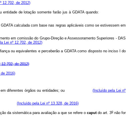
nº 12.702, de 2012)
órgão ou entidade de lotação somente farão jus à GDATA quando:
ão a GDATA calculada com base nas regras aplicáveis como se estivessem em
vimento em comissão do Grupo-Direção e Assessoramento Superiores - DAS
ela Lei nº 12.702, de 2012)
fiança ou equivalentes e perceberão a GDATA como disposto no inciso I do
º 12.702, de 2012)
, de 2016)
mero de dias em diferentes órgãos ou entidades; ou
(Incluído pela Lei nº
ndacional.
(Incluído pela Lei nº 13.328, de 2016)
o
ção da sistemática para avaliação a que se refere o
caput
do art. 3
não for