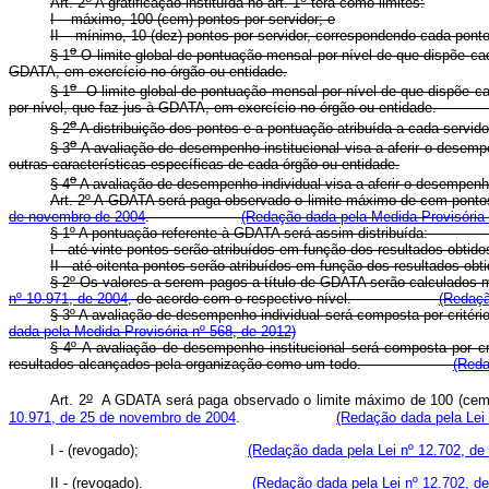
Art. 2
A gratificação instituída no art. 1
terá como limites:
I – máximo, 100 (cem) pontos por servidor; e
II – mínimo, 10 (dez) pontos por servidor, correspondendo cada pont
o
§ 1
O limite global de pontuação mensal por nível de que dispõe cad
GDATA, em exercício no órgão ou entidade.
o
§ 1
O limite global de pontuação mensal por nível de que dispõe ca
por nível, que faz jus à GDATA, em exercício no órgão ou ent
o
§ 2
A distribuição dos pontos e a pontuação atribuída a cada servido
o
§ 3
A avaliação de desempenho institucional visa a aferir o desempe
outras características específicas de cada órgão ou entidade.
o
§ 4
A avaliação de desempenho individual visa a aferir o desempenho 
Art. 2º A GDATA será paga observado o limite máximo de cem pontos 
de novembro de 2004
.
(Redação dada pela Medida Provisória 
§ 1º A pontuação referente à GDATA será assim distribuída:
I - até vinte pontos serão atribuídos em função dos resultados obtid
II - até oitenta pontos serão atribuídos em função dos resul
§ 2º Os valores a serem pagos a título de GDATA serão calculados mu
nº 10.971, de 2004,
de acordo com o respectivo nível.
(Redaçã
§ 3º A avaliação de desempenho individual será composta por crit
dada pela Medida Provisória nº 568, de 2012)
§ 4º A avaliação de desempenho institucional será composta por cri
resultados alcançados pela organização como um todo.
(Reda
o
Art. 2
A GDATA será paga observado o limite máximo de 100 (cem) po
10.971, de 25 de novembro de 2004
.
(Redação dada pela Lei 
I - (revogado);
(Redação dada pela Lei nº 12.702, de
II - (revogado).
(Redação dada pela Lei nº 12.702, de