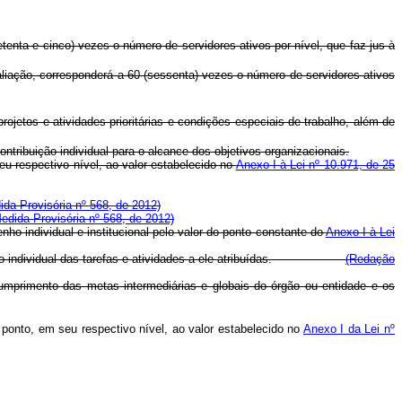
tenta e cinco) vezes o número de servidores ativos por nível, que faz jus à
aliação, corresponderá a 60 (sessenta) vezes o número de servidores ativos
ojetos e atividades prioritárias e condições especiais de trabalho, além de
tribuição individual para o alcance dos objetivos organizacionais.
u respectivo nível, ao valor estabelecido no
Anexo I à Lei nº 10.971, de 25
ida Provisória nº 568, de 2012)
Medida Provisória nº 568, de 2012)
o individual e institucional pelo valor do ponto constante do
Anexo I à Lei
sempenho individual das tarefas e atividades a ele atribuídas.
(Redação
 cumprimento das metas intermediárias e globais do órgão ou entidade e os
onto, em seu respectivo nível, ao valor estabelecido no
Anexo I da Lei nº