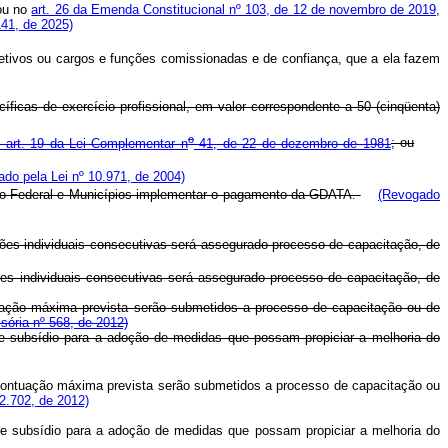
ou no
art. 26 da Emenda Constitucional nº 103, de 12 de novembro de 2019
,
141, de 2025)
etivos ou cargos e funções comissionadas e de confiança, que a ela fazem
ficas de exercício profissional, em valor correspondente a 50 (cinqüenta)
o
 art. 19 da Lei Complementar n
41, de 22 de dezembro de 1981
; ou
do pela Lei nº 10.971, de 2004)
to Federal e Municípios implementar o pagamento da GDATA.
(Revogado
iações individuais consecutivas será assegurado processo de capacitação, de
ações individuais consecutivas será assegurado processo de capacitação, de
ntuação máxima prevista serão submetidos a processo de capacitação ou de
sória nº 568, de 2012)
 de subsídio para a adoção de medidas que possam propiciar a melhoria do
 pontuação máxima prevista serão submetidos a processo de capacitação ou
2.702, de 2012)
 de subsídio para a adoção de medidas que possam propiciar a melhoria do