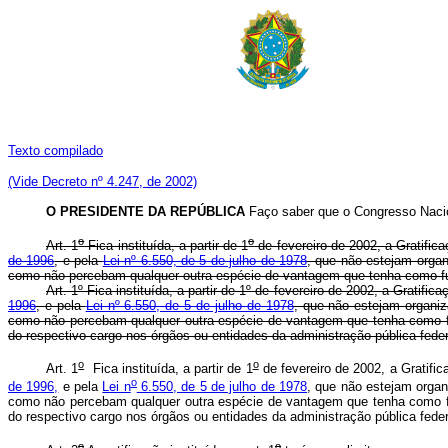
Texto compilado
(Vide Decreto nº 4.247, de 2002)
O PRESIDENTE DA REPÚBLICA
Faço saber que o Congresso Nacio
o
o
Art. 1
Fica instituída, a partir de 1
de fevereiro de 2002, a Gratifi
de 1996
, e pela
Lei nº 6.550, de 5 de julho de 1978
, que não estejam organ
como não percebam qualquer outra espécie de vantagem que tenha como fund
Art. 1º Fica instituída, a partir de 1º de fevereiro de 2002, a Grat
1996
, e pela
Lei nº 6.550, de 5 de julho de 1978
, que não estejam organiz
como não percebam qualquer outra espécie de vantagem que tenha como fund
do respectivo cargo nos órgãos ou entidades da administração púb
o
o
Art. 1
Fica instituída, a partir de 1
de fevereiro de 2002, a Gratif
o
de 1996,
e pela
Lei n
6.550, de 5 de julho de 1978
, que não estejam organ
como não percebam qualquer outra espécie de vantagem que tenha como fund
do respectivo cargo nos órgãos ou entidades da administração p
o
o