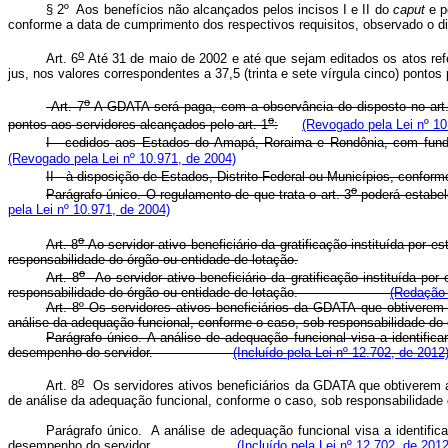
§ 2º Aos benefícios não alcançados pelos incisos I e II do
caput
e p
conforme a data de cumprimento dos respectivos requisitos, observado o d
o
Art. 6
Até 31 de maio de 2002 e até que sejam editados os atos refe
jus, nos valores correspondentes a 37,5 (trinta e sete vírgula cinco) pontos 
o
Art. 7
A GDATA será paga, com a observância do disposto no art
o
pontos aos servidores alcançados pelo art. 1
:
(Revogado pela Lei nº 10
I - cedidos aos Estados do Amapá, Roraima e Rondônia, com fu
(Revogado pela Lei nº 10.971, de 2004)
II - à disposição de Estados, Distrito Federal ou Municípios, confor
o
Parágrafo único. O regulamento de que trata o art. 3
poderá estabel
pela Lei nº 10.971, de 2004)
o
Art. 8
Ao servidor ativo beneficiário da gratificação instituída por
responsabilidade do órgão ou entidade de lotação.
o
Art. 8
Ao servidor ativo beneficiário da gratificação instituída po
responsabilidade do órgão ou entidade de lotação.
(Redação 
Art. 8º Os servidores ativos beneficiários da GDATA que obtiverem
análise da adequação funcional, conforme o caso, sob responsabil
Parágrafo único. A análise de adequação funcional visa a identifi
desempenho do servidor.
(Incluído pela Lei nº 12.702, de 2012
o
Art. 8
Os servidores ativos beneficiários da GDATA que obtiverem a
de análise da adequação funcional, conforme o caso, sob respons
Parágrafo único. A análise de adequação funcional visa a identifi
desempenho do servidor.
(Incluído pela Lei nº 12.702, de 2012