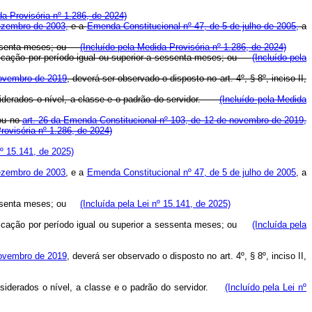
a Provisória nº 1.286, de 2024)
ezembro de 2003,
e a
Emenda Constitucional nº 47, de 5 de julho de 2005,
a
a sessenta meses; ou
(Incluído pela Medida Provisória nº 1.286, de 2024)
ificação por período igual ou superior a sessenta meses; ou
(Incluído pela
novembro de 2019
, deverá ser observado o disposto no art. 4º, § 8º, inciso II,
nsiderados o nível, a classe e o padrão do servidor.
(Incluído pela Medida
 ou no
art. 26 da Emenda Constitucional nº 103, de 12 de novembro de 2019,
rovisória nº 1.286, de 2024)
º 15.141, de 2025)
dezembro de 2003
, e a
Emenda Constitucional nº 47, de 5 de julho de 2005
, a
a sessenta meses; ou
(Incluída pela Lei nº 15.141, de 2025)
ificação por período igual ou superior a sessenta meses; ou
(Incluída pela
novembro de 2019
, deverá ser observado o disposto no art. 4º, § 8º, inciso II,
onsiderados o nível, a classe e o padrão do servidor.
(Incluído pela Lei nº