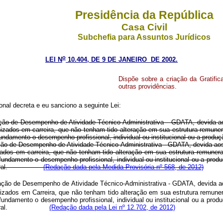
Presidência da República
Casa Civil
Subchefia para Assuntos Jurídicos
o
LEI N
10.404, DE 9 DE JANEIRO DE 2002.
Dispõe sobre a criação da Gratif
outras providências.
nal decreta e eu sanciono a seguinte Lei:
cação de Desempenho de Atividade Técnico-Administrativa – GDATA, devida a
izados em carreira, que não tenham tido alteração em sua estrutura remuner
amento o desempenho profissional, individual ou institucional ou a produç
ificação de Desempenho de Atividade Técnico-Administrativa - GDATA, devida a
ados em carreira, que não tenham tido alteração em sua estrutura remunera
amento o desempenho profissional, individual ou institucional ou a produç
lica federal.
(Redação dada pela Medida Provisória nº 568, de 2012)
icação de Desempenho de Atividade Técnico-Administrativa - GDATA, devida 
izados em Carreira, que não tenham tido alteração em sua estrutura remuner
amento o desempenho profissional, individual ou institucional ou a produç
ública federal.
(Redação dada pela Lei nº 12.702, de 2012)