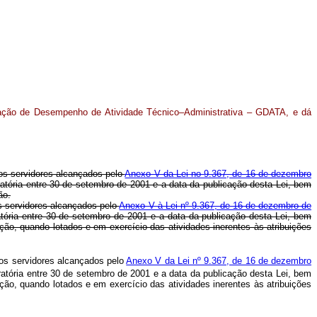
icação de Desempenho de Atividade Técnico–Administrativa – GDATA, e dá
os servidores alcançados pelo
Anexo V da Lei no 9.367, de 16 de dezembro
atória entre 30 de setembro de 2001 e a data da publicação desta Lei, bem
ão.
os servidores alcançados pelo
Anexo V à Lei nº 9.367, de 16 de dezembro de
tória entre 30 de setembro de 2001 e a data da publicação desta Lei, bem
ão, quando lotados e em exercício das atividades inerentes às atribuições
aos servidores alcançados pelo
Anexo V da Lei nº 9.367, de 16 de dezembro
atória entre 30 de setembro de 2001 e a data da publicação desta Lei, bem
ão, quando lotados e em exercício das atividades inerentes às atribuições