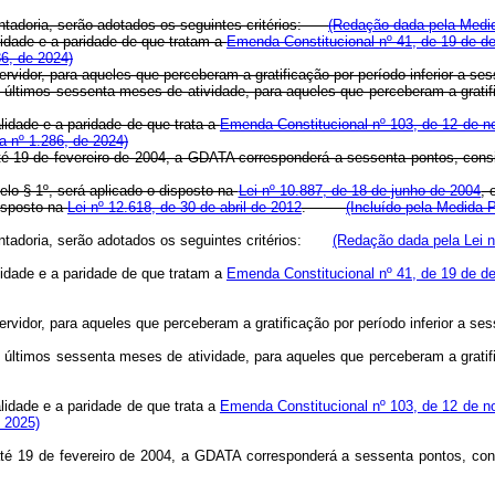
entadoria, serão adotados os seguintes critérios:
(Redação dada pela Medid
alidade e a paridade de que tratam a
Emenda Constitucional nº 41, de 19 de d
6, de 2024)
servidor, para aqueles que perceberam a gratificação por período inferior 
 últimos sessenta meses de atividade, para aqueles que perceberam a grat
alidade e a paridade de que trata a
Emenda Constitucional nº 103, de 12 de 
a nº 1.286, de 2024)
até 19 de fevereiro de 2004, a GDATA corresponderá a sessenta pontos, co
elo § 1º, será aplicado o disposto na
Lei nº 10.887, de 18 de junho de 2004
,
isposto na
Lei nº 12.618, de 30 de abril de 2012
.
(Incluído pela Medida P
entadoria, serão adotados os seguintes critérios:
(Redação dada pela Lei n
alidade e a paridade de que tratam a
Emenda Constitucional nº 41, de 19 de 
servidor, para aqueles que perceberam a gratificação por período inferior 
 últimos sessenta meses de atividade, para aqueles que perceberam a grat
alidade e a paridade de que trata a
Emenda Constitucional nº 103, de 12 de 
 2025)
 até 19 de fevereiro de 2004, a GDATA corresponderá a sessenta pontos, c