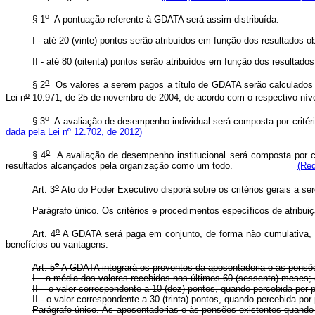
o
§ 1
A pontuação referente à GDATA será assim distribuída:
I - até 20 (vinte) pontos serão atribuídos em função dos resu
II - até 80 (oitenta) pontos serão atribuídos em função dos r
o
§ 2
Os valores a serem pagos a título de GDATA serão calculados mu
o
Lei n
10.971, de 25 de novembro de 2004, de acordo com o res
o
§ 3
A avaliação de desempenho individual será composta por crit
dada pela Lei nº 12.702, de 2012)
o
§ 4
A avaliação de desempenho institucional será composta por cri
resultados alcançados pela organização como um todo.
(Red
o
Art. 3
Ato do Poder Executivo disporá sobre os critérios gerais a s
Parágrafo único. Os critérios e procedimentos específicos de atribu
o
Art. 4
A GDATA será paga em conjunto, de forma não cumulativa, c
benefícios ou vantagens.
o
Art. 5
A GDATA integrará os proventos da aposentadoria e as pensõ
I – a média dos valores recebidos nos últimos 60 (sessenta) meses;
II – o valor correspondente a 10 (dez) pontos, quando percebida por p
II - o valor correspondente a 30 (trinta) pontos, quando perce
Parágrafo único. Às aposentadorias e às pensões existentes quando 