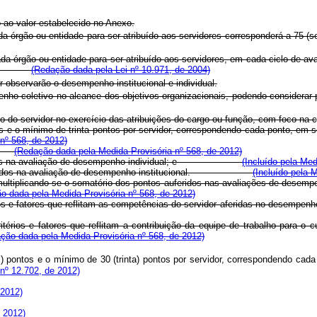
o ao valor estabelecido no Anexo.
a órgão ou entidade para ser atribuído aos servidores corresponderá a 75 (se
da órgão ou entidade para ser atribuído aos servidores, em cada ciclo de av
idade.
(Redação dada pela Lei nº 10.971, de 2004)
r observarão o desempenho institucional e individual.
nho coletivo no alcance dos objetivos organizacionais, podendo considerar pr
do servidor no exercício das atribuições do cargo ou função, com foco na con
e o mínimo de trinta pontos por servidor, correspondendo cada ponto, em se
nº 568, de 2012)
(Redação dada pela Medida Provisória nº 568, de 2012)
os na avaliação de desempenho individual; e
(Incluído pela Med
tados obtidos na avaliação de desempenho institucional.
(Incluído pela 
ltiplicando-se o somatório dos pontos auferidos nas avaliações de desempenh
o dada pela Medida Provisória nº 568, de 2012)
érios e fatores que reflitam as competências do servidor aferidas no de
térios e fatores que reflitam a contribuição da equipe de trabalho para o
ção dada pela Medida Provisória nº 568, de 2012)
ntos e o mínimo de 30 (trinta) pontos por servidor, correspondendo cada p
nº 12.702, de 2012)
 2012)
 2012)