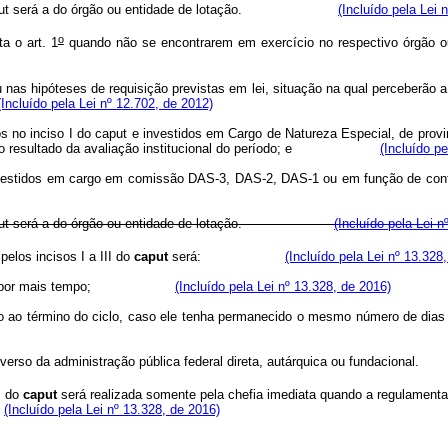
ut
será a do órgão ou entidade de lotação.
(Incluído pela Lei 
o
a o art. 1
quando não se encontrarem em exercício no respectivo 
 ou nas hipóteses de requisição previstas em lei, situação na qual perceber
(Incluído pela Lei nº 12.702, de 2012)
os no inciso I do
caput
e investidos em Cargo de Natureza Especial, de pro
resultado da avaliação institucional do período; e
(Incluído p
 investidos em cargo em comissão DAS-3, DAS-2, DAS-1 ou em função de con
ut
será a do órgão ou entidade de lotação.
(Incluído pela Lei n
pelos incisos I a III do
caput
será:
(Incluído pela Lei nº 13.328
 por mais tempo;
(Incluído pela Lei nº 13.328, de 2016)
exercício ao término do ciclo, caso ele tenha permanecido o mesmo nú
rgão diverso da administração pública federal direta, autárquica ou fu
I do
caput
será realizada somente pela chefia imediata quando a regulamenta
.
(Incluído pela Lei nº 13.328, de 2016)