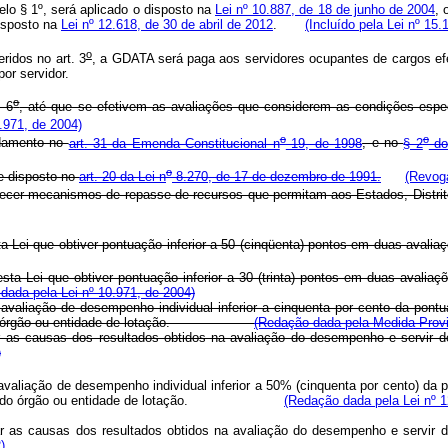
elo § 1º, será aplicado o disposto na
Lei nº 10.887, de 18 de junho de 2004
, 
isposto na
Lei nº 12.618, de 30 de abril de 2012
.
(Incluído pela Lei nº 15.
o
ridos no art. 3
, a GDATA será paga aos servidores ocupantes de cargos ef
por servidor.
o
. 6
, até que se efetivem as avaliações que considerem as condições especí
.971, de 2004)
o
o
ndamento no
art. 31 da Emenda Constitucional n
19, de 1998
, e no
§ 2
do
o
me disposto no
art. 20 da Lei n
8.270, de 17 de dezembro de 1991.
(Revoga
ecer mecanismos de repasse de recursos que permitam aos Estados, Distri
 esta Lei que obtiver pontuação inferior a 50 (cinqüenta) pontos em duas aval
r esta Lei que obtiver pontuação inferior a 30 (trinta) pontos em duas avali
dada pela Lei nº 10.971, de 2004)
 avaliação de desempenho individual inferior a cinquenta por cento da po
idade do órgão ou entidade de lotação.
(Redação dada pela Medida Provi
car as causas dos resultados obtidos na avaliação do desempenho e servir
)
valiação de desempenho individual inferior a 50% (cinquenta por cento) da
abilidade do órgão ou entidade de lotação.
(Redação dada pela Lei nº 1
car as causas dos resultados obtidos na avaliação do desempenho e servir
)