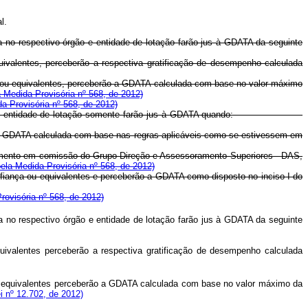
l.
a no respectivo órgão e entidade de lotação farão jus à GDATA da seguinte
ivalentes, perceberão a respectiva gratificação de desempenho calculada
4 ou equivalentes, perceberão a GDATA calculada com base no valor máximo
a Medida Provisória nº 568, de 2012)
da Provisória nº 568, de 2012)
tivo órgão ou entidade de lotação somente farão jus à GDATA quando:
ão a GDATA calculada com base nas regras aplicáveis como se estivessem em
rovimento em comissão do Grupo-Direção e Assessoramento Superiores - DAS,
pela Medida Provisória nº 568, de 2012)
fiança ou equivalentes e perceberão a GDATA como disposto no inciso I do
rovisória nº 568, de 2012)
no respectivo órgão e entidade de lotação farão jus à GDATA da seguinte
ivalentes perceberão a respectiva gratificação de desempenho calculada
u equivalentes perceberão a GDATA calculada com base no valor máximo da
ei nº 12.702, de 2012)