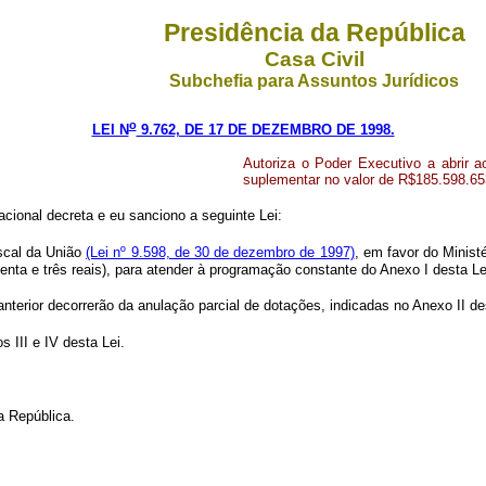
Presidência da República
Casa Civil
Subchefia para Assuntos Jurídicos
o
LEI N
9.762, DE 17 DE DEZEMBRO DE 1998.
Autoriza o Poder Executivo a abrir a
suplementar no valor de R$185.598.65
cional decreta e eu sanciono a seguinte Lei:
iscal da União
(Lei nº 9.598, de 30 de dezembro de 1997)
, em favor do Minist
üenta e três reais), para atender à programação constante do Anexo I desta Le
anterior decorrerão da anulação parcial de dotações, indicadas no Anexo II d
 III e IV desta Lei.
a República.