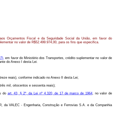
 aos Orçamentos Fiscal e da Seguridade Social da União, em favor do
plementar no valor de R$52.499.974,00, para os fins que especifica.
7),
em favor do Ministério dos Transportes, crédito suplementar no valor de
nte do Anexo I desta Lei.
reze reais), conforme indicado no Anexo II desta Lei;
ês mil, oitocentos e sessenta reais);
os do
art. 43, § 2º, da Lei nº 4.320, de 17 de março de 1964
, no valor de
NER, da VALEC - Engenharia, Construção e Ferrovias S.A. e da Companhia