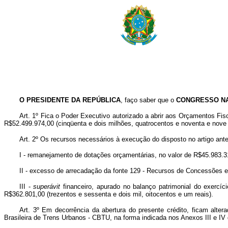
O PRESIDENTE DA REPÚBLICA
, faço saber que o
CONGRESSO N
Art. 1º Fica o Poder Executivo autorizado a abrir aos Orçamentos Fi
R$52.499.974,00 (cinqüenta e dois milhões, quatrocentos e noventa e nove 
Art. 2º Os recursos necessários à execução do disposto no artigo ante
I - remanejamento de dotações orçamentárias, no valor de R$45.983.313
II - excesso de arrecadação da fonte 129 - Recursos de Concessões e 
III -
superávit
financeiro, apurado no balanço patrimonial do exerc
R$362.801,00 (trezentos e sessenta e dois mil, oitocentos e um reais).
Art. 3º Em decorrência da abertura do presente crédito, ficam al
Brasileira de Trens Urbanos - CBTU, na forma indicada nos Anexos III e IV 