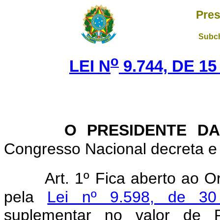
Pres
Subch
o
LEI N
9.744, DE 1
O PRESIDENTE DA
Congresso Nacional decreta e 
Art. 1º Fica aberto ao 
pela
Lei nº 9.598, de 3
suplementar no valor de R