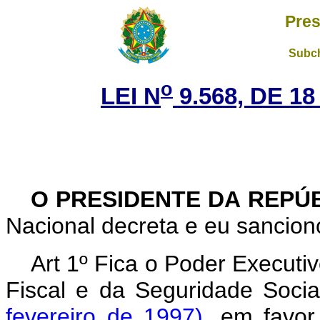
Pres
Subch
o
LEI N
9.568, DE 1
O PRESIDENTE DA REPÚ
Nacional decreta e eu sanciono
Art 1º Fica o Poder Executi
Fiscal e da Seguridade Soci
fevereiro de 1997)
, em favor