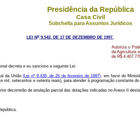
Presidência da República
Casa Civil
Subchefia para Assuntos Jurídicos
o
LEI N
9.542, DE 17 DE DEZEMBRO DE 1997.
Autoriza o Pod
da Agricultura 
de R$ 4.407.770
onal decreta e eu sanciono a seguinte Lei:
cal da União
(Lei nº 9.438, de 26 de fevereiro de 1997),
em favor do Ministé
te mil, setecentos e setenta reais), para atender à programação constante do
rior decorrerão de anulação parcial das dotações indicadas no Anexo II desta
epública.