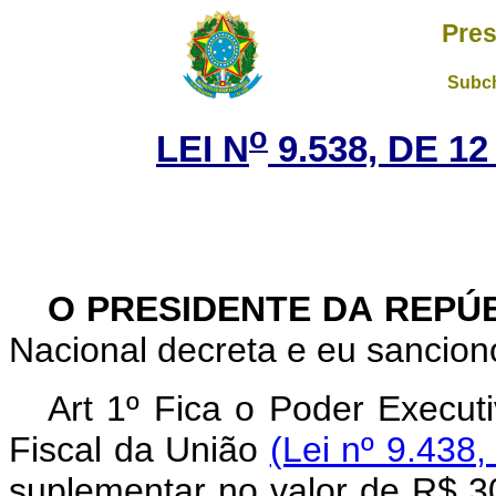
Pres
Subch
o
LEI N
9.538, DE 1
O PRESIDENTE DA REPÚ
Nacional decreta e eu sanciono
Art 1º Fica o Poder Execut
Fiscal da União
(Lei nº 9.438,
suplementar no valor de R$ 3