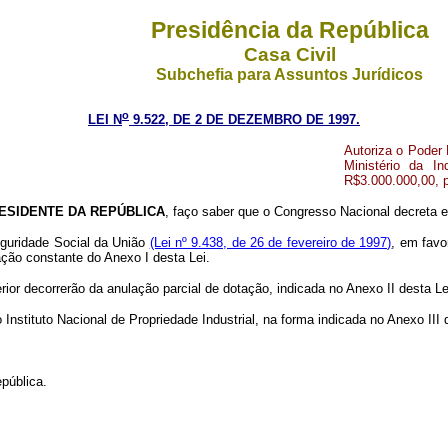
Presidência da República
Casa Civil
Subchefia para Assuntos Jurídicos
o
LEI N
9.522, DE 2 DE DEZEMBRO DE 1997.
Autoriza o Poder 
Ministério da I
R$3.000.000,00, p
ESIDENTE DA REPÚBLICA
, faço saber que o Congresso Nacional decreta e
eguridade Social da União
(Lei nº 9.438, de 26 de fevereiro de 1997)
, em favo
ação constante do Anexo I desta Lei.
rior decorrerão da anulação parcial de dotação, indicada no Anexo II desta L
do Instituto Nacional de Propriedade Industrial, na forma indicada no Anexo III
pública.