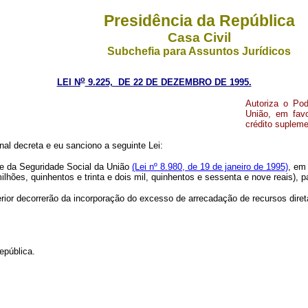
Presidência da República
Casa Civil
Subchefia para Assuntos Jurídicos
o
LEI N
9.225, DE 22 DE DEZEMBRO DE 1995.
Autoriza o Pod
União, em favo
crédito supleme
al decreta e eu sanciono a seguinte Lei:
 e da Seguridade Social da União
(Lei nº 8.980, de 19 de janeiro de 1995)
, em
lhões, quinhentos e trinta e dois mil, quinhentos e sessenta e nove reais), 
erior decorrerão da incorporação do excesso de arrecadação de recursos dire
epública.