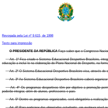
Revogada pela Lei nº 9.615, de 1998
Texto para impressão
O PRESIDENTE DA REPÚBLICA
Faço saber que o Congresso Naciona
Art. 1º Fica criado o Sistema Educacional Desportivo Brasileiro, inte
educação a incluí-lo na elaboração do Plano Nacional do Desporto, na form
Art. 2º O Sistema Educacional Desportivo Brasileiro visa, através do
Art. 3º Ao Sistema Educacional Desportivo Brasileiro caberá organiza
Art. 4º Os programas desportivos têm por objetivo a promoção perma
poderão integrar, além de alunos, professores e pais.
Art. 5º Dentre os programas organizados, será obrigatória a realizaç
Art. 6º Para participar das olimpíadas estudantis, em qualquer nível 