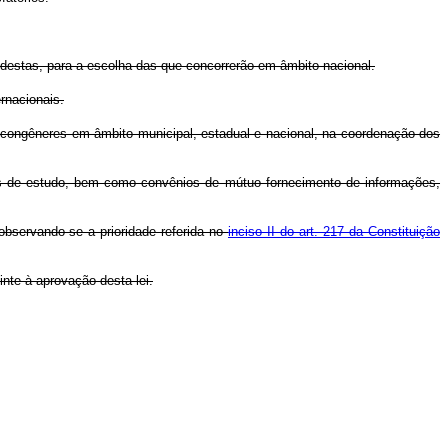
 destas, para a escolha das que concorrerão em âmbito nacional.
rnacionais.
s congêneres em âmbito municipal, estadual e nacional, na coordenação dos
lsas de estudo, bem como convênios de mútuo fornecimento de informações,
 observando-se a prioridade referida no
inciso II do art. 217 da Constituição
nte à aprovação desta lei.