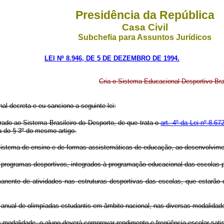
Presidência da República
Casa Civil
Subchefia para Assuntos Jurídicos
LEI Nº 8.946, DE 5 DE DEZEMBRO DE 1994.
Cria o Sistema Educacional Desportivo Bras
l decreta e eu sanciono a seguinte lei:
grado ao Sistema Brasileiro do Desporto, de que trata o
art. 4º da Lei nº 8.67
a do § 3º do mesmo artigo.
 sistema de ensino e de formas assistemáticas de educação, ao desenvolvimen
r programas desportivos, integrados à programação educacional das escolas pú
nente de atividades nas estruturas desportivas das escolas, que estarão d
ão anual de olimpíadas estudantis em âmbito nacional, nas diversas modalida
ou modalidade, o aluno deverá comprovar rendimento e freqüência escolar satis