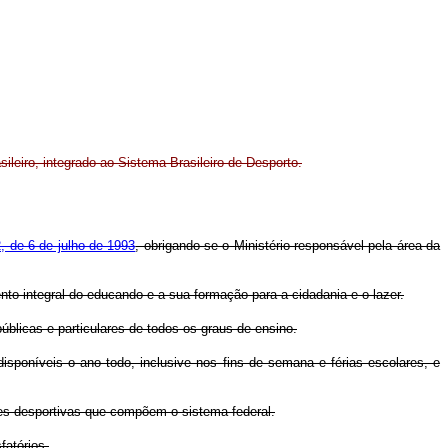
ileiro, integrado ao Sistema Brasileiro de Desporto.
2, de 6 de julho de 1993
, obrigando-se o Ministério responsável pela área da
to integral do educando e a sua formação para a cidadania e o lazer.
blicas e particulares de todos os graus de ensino.
isponíveis o ano todo, inclusive nos fins de semana e férias escolares, e
des desportivas que compõem o sistema federal.
fatórios.