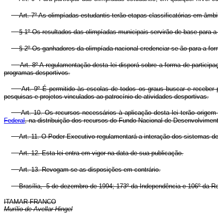
Art. 7º As olimpíadas estudantis terão etapas classificatórias em âmbi
§ 1º Os resultados das olimpíadas municipais servirão de base para a
§ 2º Os ganhadores da olimpíada nacional credenciar-se-ão para a for
Art. 8º A regulamentação desta lei disporá sobre a forma de partic
programas desportivos.
Art. 9º É permitido às escolas de todos os graus buscar e receber
pesquisas e projetos vinculados ao patrocínio de atividades desportivas.
Art. 10. Os recursos necessários à aplicação desta lei terão orig
Federal
, na distribuição dos recursos do Fundo Nacional de Desenvolviment
Art. 11. O Poder Executivo regulamentará a interação dos sistemas de
Art. 12. Esta lei entra em vigor na data de sua publicação.
Art. 13. Revogam-se as disposições em contrário.
Brasília, 5 de dezembro de 1994; 173º da Independência e 106º da Re
ITAMAR FRANCO
Murílio de Avellar Hingel