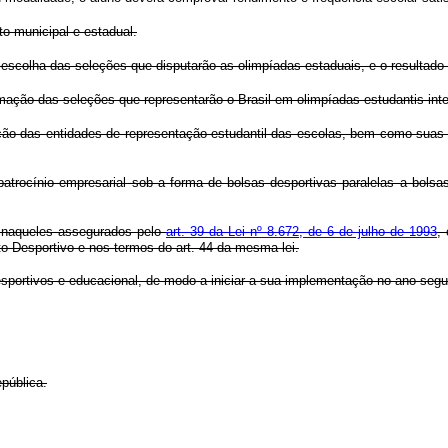
to municipal e estadual.
 escolha das seleções que disputarão as olimpíadas estaduais, e o resultado
mação das seleções que representarão o Brasil em olimpíadas estudantis inte
ipação das entidades de representação estudantil das escolas, bem como sua
 patrocínio empresarial sob a forma de bolsas desportivas paralelas a bo
em naqueles assegurados pelo
art. 39 da Lei nº 8.672, de 6 de julho de 1993
,
o Desportivo e nos termos do art. 44 da mesma lei.
sportivos e educacional, de modo a iniciar a sua implementação no ano segui
pública.