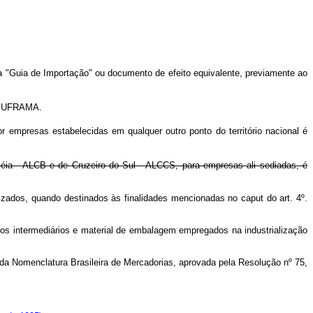
a "Guia de Importação" ou documento de efeito equivalente, previamente ao
- SUFRAMA.
 empresas estabelecidas em qualquer outro ponto do território nacional é
léia - ALCB e de Cruzeiro do Sul - ALCCS, para empresas ali sediadas, é
izados, quando destinados às finalidades mencionadas no caput do art. 4º.
tos intermediários e material de embalagem empregados na industrialização
s da Nomenclatura Brasileira de Mercadorias, aprovada pela Resolução nº 75,