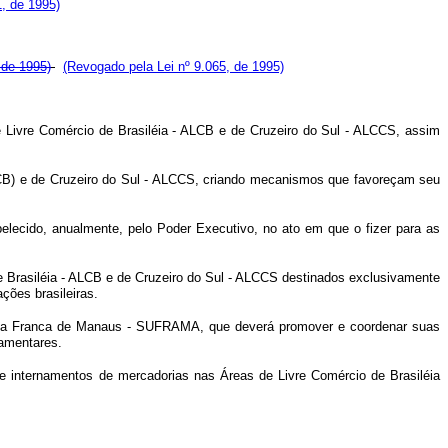
1, de 1995)
, de 1995)
(Revogado pela Lei nº 9.065, de 1995)
e Livre Comércio de Brasiléia - ALCB e de Cruzeiro do Sul - ALCCS, assim
ALCB) e de Cruzeiro do Sul - ALCCS, criando mecanismos que favoreçam seu
belecido, anualmente, pelo Poder Executivo, no ato em que o fizer para as
de Brasiléia - ALCB e de Cruzeiro do Sul - ALCCS destinados exclusivamente
ções brasileiras.
 Zona Franca de Manaus - SUFRAMA, que deverá promover e coordenar suas
lamentares.
s e internamentos de mercadorias nas Áreas de Livre Comércio de Brasiléia