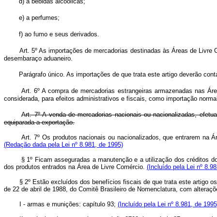
d) a bebidas alcoólicas;
e) a perfumes;
f) ao fumo e seus derivados.
Art. 5º As importações de mercadorias destinadas às Áreas de Livre 
desembaraço aduaneiro.
Parágrafo único. As importações de que trata este artigo deverão c
Art. 6º A compra de mercadorias estrangeiras armazenadas nas Área
considerada, para efeitos administrativos e fiscais, como importação norma
Art. 7º A venda de mercadorias nacionais ou nacionalizadas, efet
equiparada a exportação.
Art. 7º Os produtos nacionais ou nacionalizados, que entrarem na Á
(Redação dada pela Lei nº 8.981, de 1995)
§ 1º Ficam asseguradas a manutenção e a utilização dos créditos do
dos produtos entrados na Área de Livre Comércio.
(Incluído pela Lei nº 8.9
§ 2º Estão excluídos dos benefícios fiscais de que trata este artigo
de 22 de abril de 1988, do Comitê Brasileiro de Nomenclatura, com alteraçõ
I - armas e munições: capítulo 93;
(Incluído pela Lei nº 8.981, de 1995