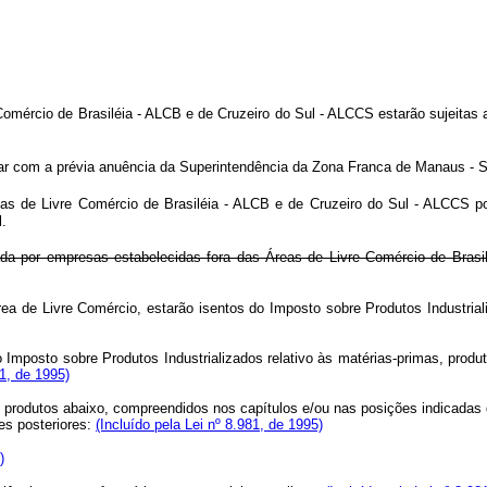
Comércio de Brasiléia - ALCB e de Cruzeiro do Sul - ALCCS estarão sujeitas 
ontar com a prévia anuência da Superintendência da Zona Franca de Manaus 
s de Livre Comércio de Brasiléia - ALCB e de Cruzeiro do Sul - ALCCS por
l.
uada por empresas estabelecidas fora das Áreas de Livre Comércio de Brasi
rea de Livre Comércio, estarão isentos do Imposto sobre Produtos Industrial
 Imposto sobre Produtos Industrializados relativo às matérias-primas, produ
81, de 1995)
 os produtos abaixo, compreendidos nos capítulos e/ou nas posições indicada
es posteriores:
(Incluído pela Lei nº 8.981, de 1995)
)