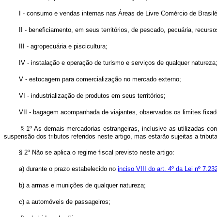
I - consumo e vendas internas nas Áreas de Livre Comércio de Brasil
II - beneficiamento, em seus territórios, de pescado, pecuária, recurso
III - agropecuária e piscicultura;
IV - instalação e operação de turismo e serviços de qualquer natureza
V - estocagem para comercialização no mercado externo;
VI - industrialização de produtos em seus territórios;
VII - bagagem acompanhada de viajantes, observados os limites fixado
§ 1º As demais mercadorias estrangeiras, inclusive as utilizadas c
suspensão dos tributos referidos neste artigo, mas estarão sujeitas a trib
§ 2º Não se aplica o regime fiscal previsto neste artigo:
a) durante o prazo estabelecido no
inciso VIII do art. 4º da Lei nº 7.2
b) a armas e munições de qualquer natureza;
c) a automóveis de passageiros;