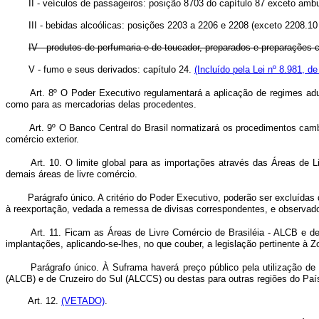
II - veículos de passageiros: posição 8703 do capítulo 87 exceto ambulân
III - bebidas alcoólicas: posições 2203 a 2206 e 2208 (exceto 2208.10 
IV - produtos de perfumaria e de toucador, preparados e preparações
V - fumo e seus derivados: capítulo 24.
(Incluído pela Lei nº 8.981, d
Art. 8º O Poder Executivo regulamentará a aplicação de regimes ad
como para as mercadorias delas procedentes.
Art. 9º O Banco Central do Brasil normatizará os procedimentos cam
comércio exterior.
Art. 10. O limite global para as importações através das Áreas de 
demais áreas de livre comércio.
Parágrafo único. A critério do Poder Executivo, poderão ser excluída
à reexportação, vedada a remessa de divisas correspondentes, e observados
Art. 11. Ficam as Áreas de Livre Comércio de Brasiléia - ALCB e
implantações, aplicando-se-lhes, no que couber, a legislação pertinente à
Parágrafo único. À Suframa haverá preço público pela utilização de
(ALCB) e de Cruzeiro do Sul (ALCCS) ou destas para outras regiões do Paí
Art. 12.
(VETADO)
.