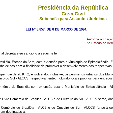
Presidência da República
Casa Civil
Subchefia para Assuntos Jurídicos
LEI Nº 8.857, DE 8 DE MARÇO DE 1994.
Autoriza a criaçã
no Estado do Acre
l decreta e eu sanciono a seguinte lei:
Brasiléia, Estado do Acre, com extensão para o Município de Epitaciolândia, 
tabelecidas com a finalidade de promover o desenvolvimento das respectivas 
perfície de 20 Km2, envolvendo, inclusive, os perímetros urbanos dos Municí
eiro do Sul - ALCCS, respectivamente, incluindo locais próprios para entrep
mércio de Brasiléia com extensão para o Município de Epitaciolândia - AL
e Livre Comércio de Brasiléa - ALCB e de Cruzeiro do Sul - ALCCS serão, ob
re Comércio de Brasiléia - ALCB e de Cruzeiro do Sul - ALCCS far-se-á
rem destinadas a: