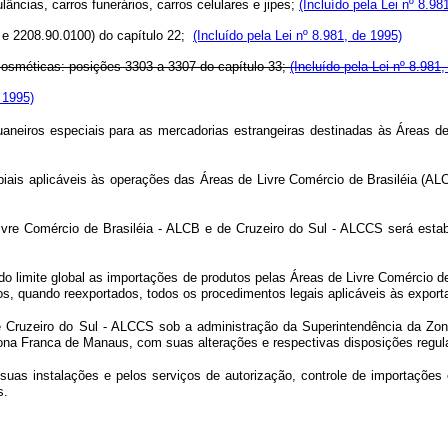
cias, carros funerários, carros celulares e jipes;
(Incluído pela Lei nº 8.98
e 2208.90.0100) do capítulo 22;
(Incluído pela Lei nº 8.981, de 1995)
 cosméticas: posições 3303 a 3307 do capítulo 33;
(Incluído pela Lei nº 8.981
e 1995)
uaneiros especiais para as mercadorias estrangeiras destinadas às Áreas d
biais aplicáveis às operações das Áreas de Livre Comércio de Brasiléia (
Livre Comércio de Brasiléia - ALCB e de Cruzeiro do Sul - ALCCS será esta
s do limite global as importações de produtos pelas Áreas de Livre Comércio 
, quando reexportados, todos os procedimentos legais aplicáveis às exporta
 de Cruzeiro do Sul - ALCCS sob a administração da Superintendência da
 Zona Franca de Manaus, com suas alterações e respectivas disposições regu
 suas instalações e pelos serviços de autorização, controle de importaçõe
s.