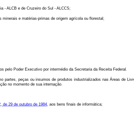
éia - ALCB e de Cruzeiro do Sul - ALCCS;
s minerais e matérias-primas de origem agrícola ou florestal;
;
s pelo Poder Executivo por intermédio da Secretaria da Receita Federal.
omo partes, peças ou insumos de produtos industrializados nas Áreas de Li
utação no momento de sua internação.
32, de 29 de outubro de 1984
, aos bens finais de informática;