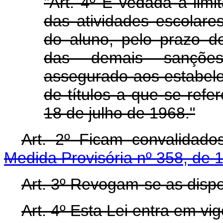
"Art. 4º É vedada a limi
das atividades escolare
do aluno, pelo prazo d
das demais sanções 
assegurado aos estabel
de títulos a que se refer
18 de julho de 1968."
Art. 2º Ficam convalidad
Medida Provisória nº 358, de 
Art. 3º Revogam-se as dispo
Art. 4º Esta Lei entra em vi