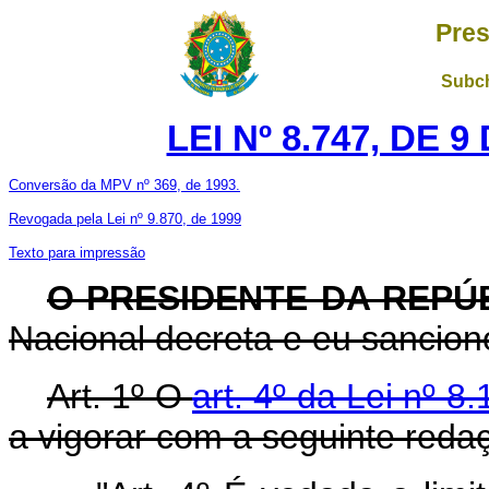
Pres
Subch
LEI Nº 8.747, DE 
Conversão da MPV nº 369, de 1993.
Revogada pela Lei nº 9.870, de 1999
Texto para impressão
O PRESIDENTE DA REPÚ
Nacional decreta e eu sanciono
Art. 1º O
art. 4º da Lei nº 8
a vigorar com a seguinte reda