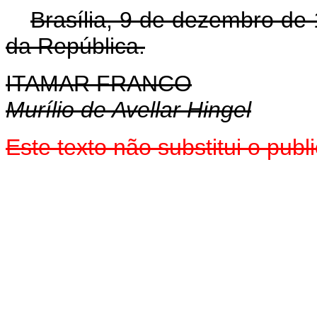
Brasília, 9 de dezembro de
da República.
ITAMAR FRANCO
Murílio de Avellar Hingel
Este texto não substitui o pub