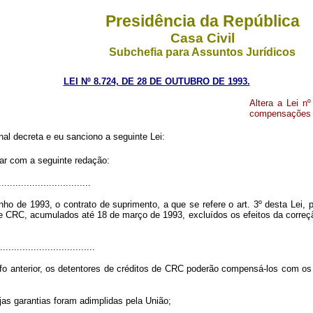
Presidência da República
Casa Civil
Subchefia para Assuntos Jurídicos
LEI Nº 8.724, DE 28 DE OUTUBRO DE 1993.
Altera a Lei n
compensações d
l decreta e eu sanciono a seguinte Lei:
rar com a seguinte redação:
.................................
ho de 1993, o contrato de suprimento, a que se refere o art. 3º desta Lei, 
e CRC, acumulados até 18 de março de 1993, excluídos os efeitos da correção
..................................
fo anterior, os detentores de créditos de CRC poderão compensá-los com os
jas garantias foram adimplidas pela União;