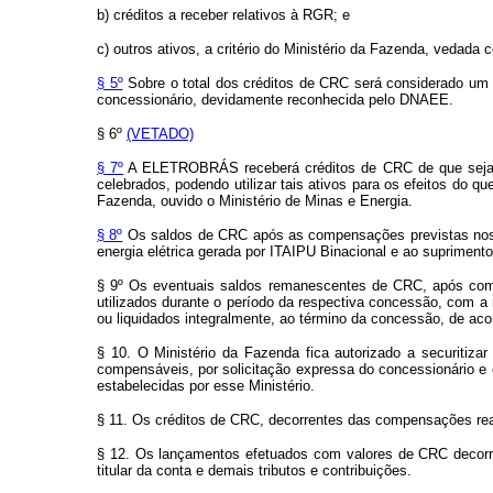
b) créditos a receber relativos à RGR; e
c) outros ativos, a critério do Ministério da Fazenda, vedada 
§ 5º
Sobre o total dos créditos de CRC será considerado um r
concessionário, devidamente reconhecida pelo DNAEE.
§ 6º
(VETADO)
§ 7º
A ELETROBRÁS receberá créditos de CRC de que sejam ti
celebrados, podendo utilizar tais ativos para os efeitos do 
Fazenda, ouvido o Ministério de Minas e Energia.
§ 8º
Os saldos de CRC após as compensações previstas nos §§ 
energia elétrica gerada por ITAIPU Binacional e ao suprimento
§ 9º Os eventuais saldos remanescentes de CRC, após compe
utilizados durante o período da respectiva concessão, com a r
ou liquidados integralmente, ao término da concessão, de aco
§ 10. O Ministério da Fazenda fica autorizado a securitiz
compensáveis, por solicitação expressa do concessionário e
estabelecidas por esse Ministério.
§ 11. Os créditos de CRC, decorrentes das compensações real
§ 12. Os lançamentos efetuados com valores de CRC decorren
titular da conta e demais tributos e contribuições.