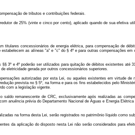
compensação de tributos e contribuições federais.
edutor de 25% (vinte e cinco por cento), aplicado quando de sua efetiva u
tulares concessionários de energia elétrica, para compensação de débito
que estabelecem as alíneas "a" e "c" do § 4º e para outras compensações em c
3º e 4º poderão ser utilizados para quitação de débitos existentes até 31
 de eletricidade gerada por outros concessionários superiores.
nsações autorizadas por esta Lei, ou aqueles existentes em virtude de n
edução prevista no § 5º, na forma e para os fins estabelecidos pelo Ministé
rdo com a legislação vigente.
ar o saldo remanescente de CRC, exclusivamente após realizadas as comp
 com anuência prévia do Departamento Nacional de Águas e Energia Elétrica 
izadas na forma desta Lei, serão registrados no patrimônio líquido como sub
tes da aplicação do disposto nesta Lei não serão considerados para efeito