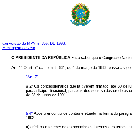
Conversão da MPV nº 355, DE 1993.
Mensagem de veto
O PRESIDENTE DA REPÚBLICA
Faço saber que o Congresso Naciona
Art. 1º O art. 7º da Lei nº 8.631, de 4 de março de 1993, passa a vigo
"Art. 7º
..............................................................................
§ 2º Os concessionários que já tiverem firmado, até 30 de jun
para a Itaipu Binacional, parcelas dos seus saldos credores d
de 28 de junho de 1991.
..........................................................................................
§ 4º
Após o encontro de contas efetuado na forma do parágra
1992:
a) créditos a receber de compromissos internos e externos cu