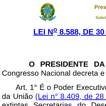
Pres
Subch
o
LEI N
8.588, DE 3
O PRESIDENTE DA
Congresso Nacional decreta e 
Art. 1° É o Poder Executi
da União
(Lei n° 8.409, de 28
extintas Secretarias do De