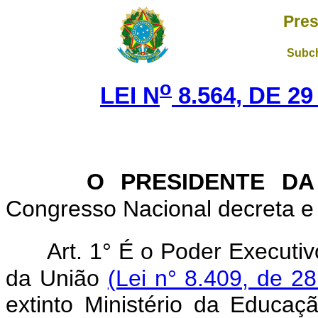
Pres
Subch
o
LEI N
8.564, DE 2
O PRESIDENTE DA
Congresso Nacional decreta e 
Art. 1° É o Poder Executi
da União
(Lei n° 8.409, de 28
extinto Ministério da Educaç